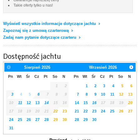
Takie oferty tylko u nas!
Wyświetl wszystkie informacje dotyczące jachtu
Zapoznaj się z umową czarterową
Zadaj nam pytanie dotyczące czarteru
Dostępność jachtu
Sierpień
2026
Wrzesień
2026
Pn
Wt
Śr
Cz
Pt
So
N
Pn
Wt
Śr
Cz
Pt
So
N
1
2
1
2
3
4
5
6
3
4
5
6
7
8
9
7
8
9
10
11
12
13
10
11
12
13
14
15
16
14
15
16
17
18
19
20
17
18
19
20
21
22
23
21
22
23
24
25
26
27
24
25
26
27
28
29
30
28
29
30
31
Przyjazd