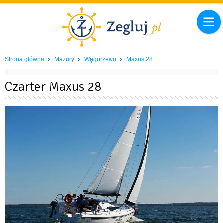
Strona główna
Mazury
Węgorzewo
Maxus 28
Czarter Maxus 28