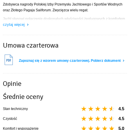
Zdobywca nagrody Polskiej Izby Przemysłu Jachtowego i Sportów Wodnych
oraz Złotego Pagaja Sailforum. Zwycięzca wielu regat.
Jacht stanowi połączenie doskonałych właściwości żeglugowych z komfortem
czytaj więcej
mieszkalnym. Zastosowano w nim przesunięcie środka bocznego oporu w tył
(przez pochylenie pilersu i cofnięcie miecza). Dzięki tym rozwiązaniom
znacznie zyskał on na właściwościach nautycznych. Doskonałe osiągi w
żegludze potwierdzają również liczne sukcesy regatowe oraz pozytywne
Umowa czarterowa
opinie użytkowników. Jednostkę wyróżnia również duża mesa, funkcjonalny
kambuz i wygodna kabina WC.
Zapoznaj się z wzorem umowy czarterowej. Pobierz dokument
WYPOSAŻENIE
lodówka
Opinie
ciepła woda (na wybranych jachtach)
ogrzewanie
Średnie oceny
radioodtwarzacz (CD lub MP3)
bramka do kładzenia masztu
4.5
Stan techniczny
lazy jack
roler foka
4.5
Czystość
sztywny sztag
tent na bom
5.0
Komfort i wyposażenie