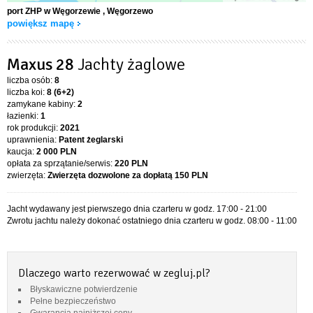
port ZHP w Węgorzewie
, Węgorzewo
powiększ mapę
Maxus 28
Jachty żaglowe
liczba osób:
8
liczba koi:
8 (6+2)
zamykane kabiny:
2
łazienki:
1
rok produkcji:
2021
uprawnienia:
Patent żeglarski
kaucja:
2 000 PLN
opłata za sprzątanie/serwis:
220 PLN
zwierzęta:
Zwierzęta dozwolone za dopłatą
150 PLN
Jacht wydawany jest pierwszego dnia czarteru w godz. 17:00 - 21:00
Zwrotu jachtu należy dokonać ostatniego dnia czarteru w godz. 08:00 - 11:00
Dlaczego warto rezerwować w zegluj.pl?
Błyskawiczne potwierdzenie
Pełne bezpieczeństwo
Gwarancja najniższej ceny