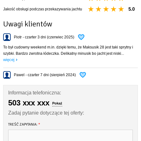
drabinka rufowa
stolik kokpitowy
5.0
Jakość obsługi podczas przekazywania jachtu
kosz dziobowy i rufowy
relingi
Uwagi klientów
miecz uchylny
instalacja wodna (woda pitna i zaburtowa)
Piotr - czarter 3 dni (czerwiec 2025)
instalacja elektryczna
kabina WC + WC chemiczne
To był cudowny weekend m.in. dzięki temu, że Maksusik 28 jest taki sprytny i
kambuz: kuchenka gazowa, komplet naczyń, sztućców, garnków oraz
szybki. Bardzo zwrotna łódeczka. Delikatny minusik bo jacht jest niski...
patelnia
więcej
DANE TECHNICZNE
Pawel - czarter 7 dni (sierpień 2024)
Ilość koi 6+2
Długość całkowita 9,44 m
Długość kadłuba 8,45 m
Informacja telefoniczna:
Szerokość kadłuba 2,92 m
503 xxx xxx
Wysokość wnętrza 1,85 m
Pokaż
Powierzchnia żagli 39 m2
Zadaj pytanie dotyczące tej oferty:
Zanurzenie 0,40 / 1,60 m
TREŚĆ ZAPYTANIA:
*