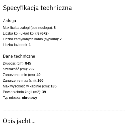
Specyfikacja techniczna
Załoga
Max liczba załogi (bez noclegu):
8
Liczba koi (układ koi):
8 (6+2)
Liczba zamykanych kabin (sypialni):
2
Liczba łazienek:
1
Dane techniczne
Długość (cm):
845
Szerokość (cm):
292
Zanurzenie min (cm):
40
Zanurzenie max (cm):
160
Max wysokość w kabinie (cm):
185
Powierzchnia żagli (m2):
39
Typ miecza:
obrotowy
Opis jachtu