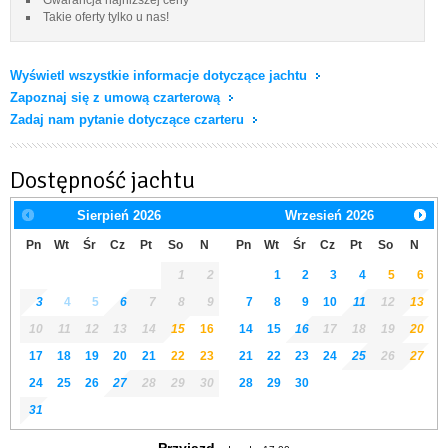
Takie oferty tylko u nas!
Wyświetl wszystkie informacje dotyczące jachtu
Zapoznaj się z umową czarterową
Zadaj nam pytanie dotyczące czarteru
Dostępność jachtu
Sierpień
2026
Wrzesień
2026
Pn
Wt
Śr
Cz
Pt
So
N
Pn
Wt
Śr
Cz
Pt
So
N
1
2
1
2
3
4
5
6
3
4
5
6
7
8
9
7
8
9
10
11
12
13
10
11
12
13
14
15
16
14
15
16
17
18
19
20
17
18
19
20
21
22
23
21
22
23
24
25
26
27
24
25
26
27
28
29
30
28
29
30
31
Przyjazd