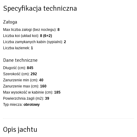
Specyfikacja techniczna
Załoga
Max liczba załogi (bez noclegu):
8
Liczba koi (układ koi):
8 (6+2)
Liczba zamykanych kabin (sypialni):
2
Liczba łazienek:
1
Dane techniczne
Długość (cm):
845
Szerokość (cm):
292
Zanurzenie min (cm):
40
Zanurzenie max (cm):
160
Max wysokość w kabinie (cm):
185
Powierzchnia żagli (m2):
39
Typ miecza:
obrotowy
Opis jachtu