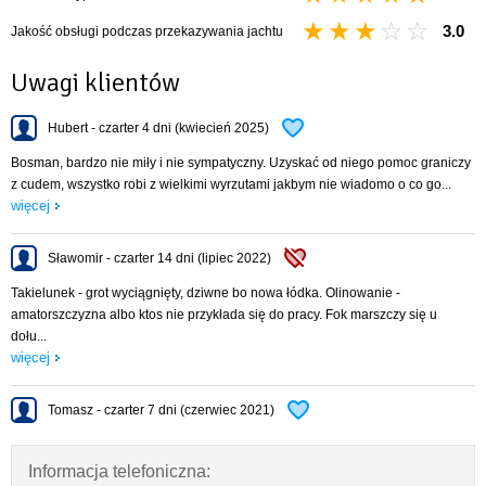
drabinka rufowa
stolik kokpitowy
3.0
Jakość obsługi podczas przekazywania jachtu
kosz dziobowy i rufowy
relingi
Uwagi klientów
miecz uchylny
instalacja wodna (woda pitna i zaburtowa)
Hubert - czarter 4 dni (kwiecień 2025)
instalacja elektryczna
kabina WC + WC chemiczne
Bosman, bardzo nie miły i nie sympatyczny. Uzyskać od niego pomoc graniczy
kambuz: kuchenka gazowa, komplet naczyń, sztućców, garnków oraz
z cudem, wszystko robi z wielkimi wyrzutami jakbym nie wiadomo o co go...
patelnia
więcej
DANE TECHNICZNE
Sławomir - czarter 14 dni (lipiec 2022)
Ilość koi 6+2
Długość całkowita 9,44 m
Takielunek - grot wyciągnięty, dziwne bo nowa łódka. Olinowanie -
Długość kadłuba 8,45 m
amatorszczyzna albo ktos nie przykłada się do pracy. Fok marszczy się u
Szerokość kadłuba 2,92 m
dołu...
Wysokość wnętrza 1,85 m
więcej
Powierzchnia żagli 39 m2
Zanurzenie 0,40 / 1,60 m
Tomasz - czarter 7 dni (czerwiec 2021)
Informacja telefoniczna: