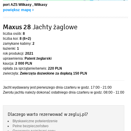
port AZS Wilkasy
, Wilkasy
powiększ mapę
Maxus 28
Jachty żaglowe
liczba osób:
8
liczba koi:
8 (6+2)
zamykane kabiny:
2
łazienki:
1
rok produkcji:
2021
uprawnienia:
Patent żeglarski
kaucja:
2 000 PLN
opłata za sprzątanie/serwis:
220 PLN
zwierzęta:
Zwierzęta dozwolone za dopłatą
150 PLN
Jacht wydawany jest pierwszego dnia czarteru w godz. 17:00 - 21:00
Zwrotu jachtu należy dokonać ostatniego dnia czarteru w godz. 08:00 - 11:00
Dlaczego warto rezerwować w zegluj.pl?
Błyskawiczne potwierdzenie
Pełne bezpieczeństwo
Gwarancja najniższej ceny