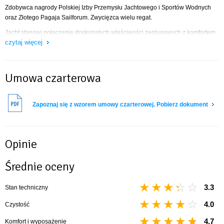
Zdobywca nagrody Polskiej Izby Przemysłu Jachtowego i Sportów Wodnych
oraz Złotego Pagaja Sailforum. Zwycięzca wielu regat.
Jacht stanowi połączenie doskonałych właściwości żeglugowych z komfortem
czytaj więcej
mieszkalnym. Zastosowano w nim przesunięcie środka bocznego oporu w tył
(przez pochylenie pilersu i cofnięcie miecza). Dzięki tym rozwiązaniom
znacznie zyskał on na właściwościach nautycznych. Doskonałe osiągi w
żegludze potwierdzają również liczne sukcesy regatowe oraz pozytywne
Umowa czarterowa
opinie użytkowników. Jednostkę wyróżnia również duża mesa, funkcjonalny
kambuz i wygodna kabina WC.
Zapoznaj się z wzorem umowy czarterowej. Pobierz dokument
WYPOSAŻENIE
lodówka
Opinie
ciepła woda (na wybranych jachtach)
ogrzewanie
Średnie oceny
radioodtwarzacz (CD lub MP3)
bramka do kładzenia masztu
3.3
Stan techniczny
lazy jack
roler foka
4.0
Czystość
sztywny sztag
tent na bom
4.7
Komfort i wyposażenie