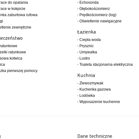
race do opalania
- Echosonda
race w kokpicie
- Głębokościomierz
inka zaburtowa rufowa
- Prędkościomierz (log)
gi
- Oświetlenie nawigacyjne
etlenie zewnętrzne
Łazienka
ieczeństwo
- Ciepła woda
 ratunkowe
- Prysznic
zelki ratunkowe
- Umywalka
sowa kotwica
- Lustro
ica
- Toaleta stacjonarna elektryczna
czka pierwszej pomocy
Kuchnia
- Zlewozmywak
- Kuchenka gazowa
- Lodówka
- Wyposażenie kuchenne
k
Dane techniczne