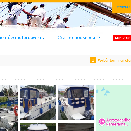
Czarter
jachtów motorowych
Czarter houseboat
KUP VOU
1
Wybór terminu i ofe