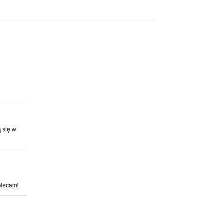
 się w
olecam!