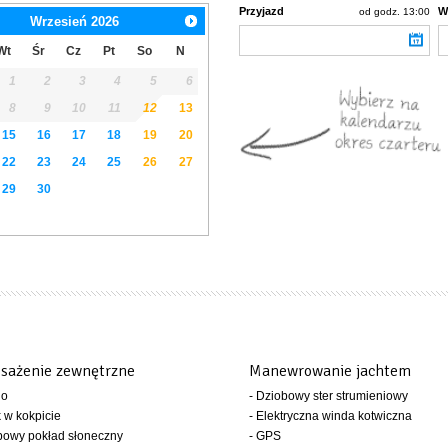
Przyjazd
W
od godz. 13:00
Wrzesień
2026
Wt
Śr
Cz
Pt
So
N
1
2
3
4
5
6
8
9
10
11
12
13
15
16
17
18
19
20
22
23
24
25
26
27
29
30
sażenie zewnętrzne
Manewrowanie jachtem
io
- Dziobowy ster strumieniowy
k w kokpicie
- Elektryczna winda kotwiczna
bowy pokład słoneczny
- GPS