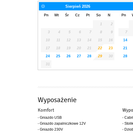
Sierpień
2026
Pn
Wt
Śr
Cz
Pt
So
N
Pn
1
2
3
4
5
6
7
8
9
7
10
11
12
13
14
15
16
14
17
18
19
20
21
22
23
21
24
25
26
27
28
29
30
28
31
Wyposażenie
Komfort
Wypo
- Gniazdo USB
- Cabr
- Gniazdo zapalniczkowe 12V
- Stoli
- Gniazdo 230V
- Dzio