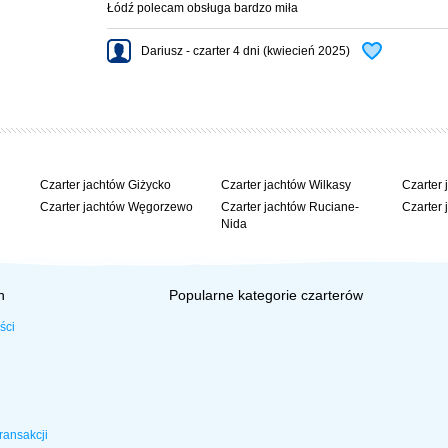
Łódź polecam obsługa bardzo miła
Dariusz - czarter 4 dni (kwiecień 2025)
Czarter jachtów Giżycko
Czarter jachtów Wilkasy
Czarter 
Czarter jachtów Węgorzewo
Czarter jachtów Ruciane-
Czarter 
Nida
h
Popularne kategorie czarterów
ści
ransakcji