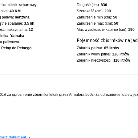
lnika:
silnik zaburtowy
Długość (cm):
830
lnika:
40 KM
Szerokość (cm):
290
 paliwa:
benzyna
Zanurzenie min (cm):
50
ętne spalanie:
3.5 l/h
Zanurzenie max (cm):
50
ość maksymalna:
12
Max wysokość w kabinie (cm):
190
ilnika:
Yamaha
Pojemność zbiorników na jac
ka paliwowa:
Pełny do Pełnego
Zbiornik paliwa:
65 litrów
Zbiornik wody pitnej:
120 litrów
Zbiornik nieczystości:
110 litrów
0zł za opróżnienie zbiornika fekali przez Armatora 500zł za udrożnienie toalety jeż
a
obierz dokument