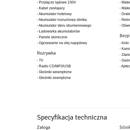
- Przyłącze lądowe 230V
- Mate
- Kabel zasilajacy
- Mate
- Akumulator hotelowy
- Drab
- Akumulator rozruchowy silnika
- Relin
- Akumulator steru strumieniowego
- Oświ
- Ładowarka akumulatorów
Bezp
- Panele słoneczne
- Ogrzewanie na olej napędowy
- Koło
- Kami
Rozrywka
- Zapa
- TV
- Gaśn
- Radio CD/MP3/USB
- Apte
- Głośniki wewnętrzne
- Głośniki zewnętrzne
Specyfikacja techniczna
Załoga
Silni