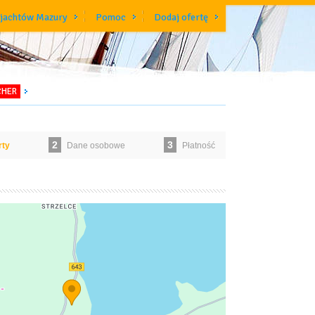
 jachtów Mazury
Pomoc
Dodaj ofertę
CHER
2
3
rty
Dane osobowe
Płatność