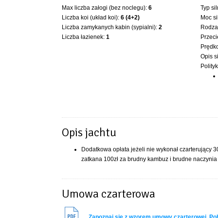
Max liczba załogi (bez noclegu):
6
Typ si
Liczba koi (układ koi):
6 (4+2)
Moc si
Liczba zamykanych kabin (sypialni):
2
Rodzaj
Liczba łazienek:
1
Przeci
Prędk
Opis s
Polity
Opis jachtu
Dodatkowa opłata jeżeli nie wykonał czarterujący 30
zatkana 100zł za brudny kambuz i brudne naczyni
Umowa czarterowa
Zapoznaj się z wzorem umowy czarterowej. P