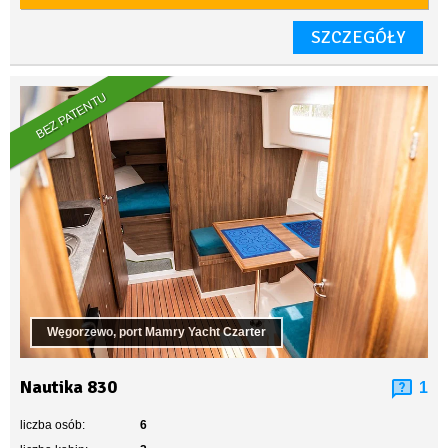
SZCZEGÓŁY
BEZ PATENTU
Węgorzewo, port Mamry Yacht Czarter
Nautika 830
1
liczba osób:
6