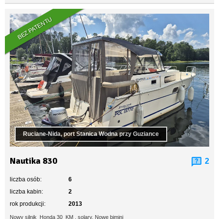
BEZ PATENTU
Ruciane-Nida, port Stanica Wodna przy Guziance
Nautika 830
2
liczba osób:
6
liczba kabin:
2
rok produkcji:
2013
Nowy silnik Honda 30 KM , solary, Nowe bimini