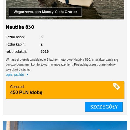
Węgorzewo, port Mamry Yacht Czarter
Nautika 830
liczba osób:
6
liczba kabin:
2
rok produkcji:
2019
W naszej ofercie znajdziecie 3 jachty motorowe Nautika 830, charakteryzują się
bardzo bogatym i komfortowym wyposażeniem. Posiadają przestronne kabiny,
wysokość stania...
opis jachtu
Cena od
450 PLN
/dobę
SZCZEGÓŁY