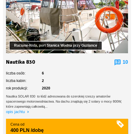
Ruciane-Nida, port Stanica Wodna przy Guziance
Nautika 830
10
liczba osób:
6
liczba kabin:
2
rok produkcji:
2020
Nautika SOLAR 830 to łódź adresowana do szerokiej rzeszy amatorów
spacerowego motorowodniactwa. Na dachu znajdują się 2 solary o mocy 800W,
które zapewniają całkowitą...
opis jachtu
Cena od
400 PLN
/dobę