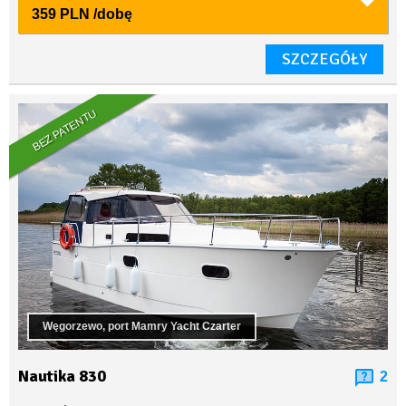
359 PLN
/dobę
SZCZEGÓŁY
BEZ PATENTU
Węgorzewo, port Mamry Yacht Czarter
Nautika 830
2