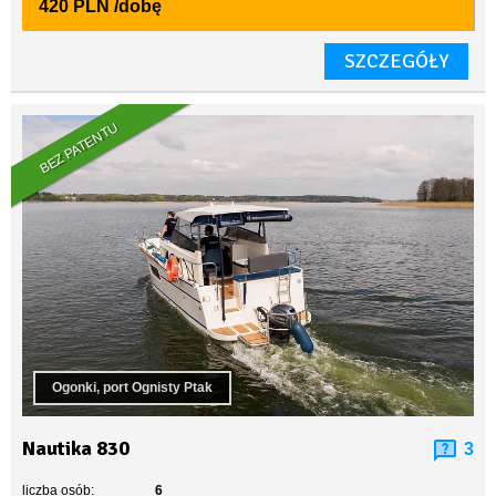
420 PLN
/dobę
SZCZEGÓŁY
BEZ PATENTU
Ogonki, port Ognisty Ptak
Nautika 830
3
liczba osób:
6