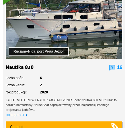
Ruciane-Nida, port Perła Jezior
Nautika 830
16
liczba osób:
6
liczba kabin:
2
rok produkcji:
2020
JACHT MOTOROWY NAUTIKA 830 MC 2020R ​Jacht Nautika 830 MC "Julia" to
bardzo komfortowy HouseBoat zaprojektowany przez najbardziej znanego
projektanta jachtów...
opis jachtu
Cena od