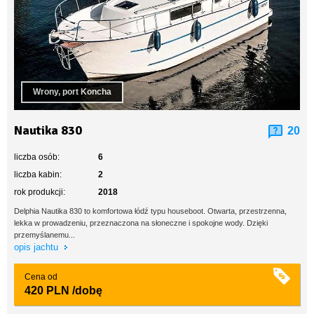
Wrony, port Koncha
Nautika 830
20
liczba osób:
6
liczba kabin:
2
rok produkcji:
2018
Delphia Nautika 830 to komfortowa łódź typu houseboot. Otwarta, przestrzenna,
lekka w prowadzeniu, przeznaczona na słoneczne i spokojne wody. Dzięki
przemyślanemu...
opis jachtu
Cena od
420 PLN
/dobę