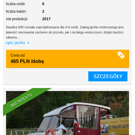
liczba osób:
6
liczba kabin:
2
rok produkcji:
2017
Nautika 830 została zaprojektowana dla 4-6 osób. Zaletą jachtu motorowego jest
łatwość sterowania zarówno do przodu, jak i na biegu wstecznym, dzięki bardzo
silnemu...
opis jachtu
Cena od
465 PLN
/dobę
SZCZEGÓŁY
BEZ PATENTU