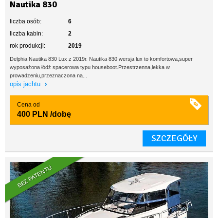
Nautika 830
liczba osób:
6
liczba kabin:
2
rok produkcji:
2019
Delphia Nautika 830 Lux z 2019r. Nautika 830 wersja lux to komfortowa,super
wyposażona łódż spacerowa typu houseboot.Przestrzenna,lekka w
prowadzeniu,przeznaczona na...
opis jachtu
Cena od
400 PLN
/dobę
SZCZEGÓŁY
BEZ PATENTU