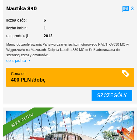
Nautika 830
3
liczba osób:
6
liczba kabin:
1
rok produkcji:
2013
Mamy do zaoferowania Państwu czarter jachtu motorowego NAUTIKA 830 MC w
Węgorzewie na Mazurach. Delphia Nautika 830 MC to łódź adresowana do
szerokiej rzeszy amatorów...
opis jachtu
Cena od
400 PLN
/dobę
SZCZEGÓŁY
BEZ PATENTU