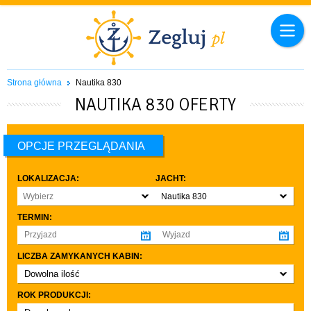
Strona główna
Nautika 830
NAUTIKA 830 OFERTY
OPCJE PRZEGLĄDANIA
LOKALIZACJA:
JACHT:
Wybierz
Nautika 830
TERMIN:
LICZBA ZAMYKANYCH KABIN:
Dowolna ilość
co najmniej 1
ROK PRODUKCJI:
co najmniej 2