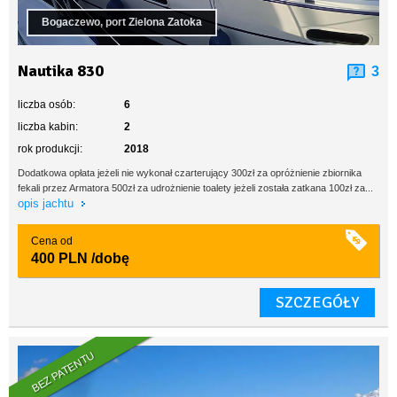
Bogaczewo, port Zielona Zatoka
Nautika 830
3
liczba osób:
6
liczba kabin:
2
rok produkcji:
2018
Dodatkowa opłata jeżeli nie wykonał czarterujący 300zł za opróżnienie zbiornika
fekali przez Armatora 500zł za udrożnienie toalety jeżeli została zatkana 100zł za...
opis jachtu
Cena od
400 PLN
/dobę
SZCZEGÓŁY
BEZ PATENTU