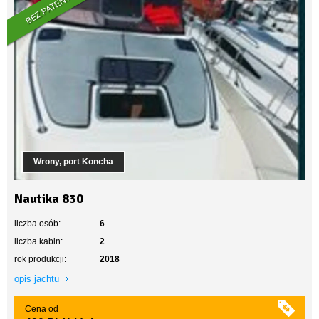
BEZ PATENTU
Wrony, port Koncha
Nautika 830
liczba osób:
6
liczba kabin:
2
rok produkcji:
2018
opis jachtu
Cena od