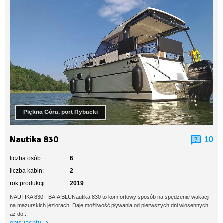
Piękna Góra, port Rybacki
Nautika 830
10
liczba osób:
6
liczba kabin:
2
rok produkcji:
2019
NAUTIKA 830 - BAIA BLUNautika 830 to komfortowy sposób na spędzenie wakacji
na mazurskich jeziorach. Daje możliwość pływania od pierwszych dni wiosennych,
aż do...
opis jachtu