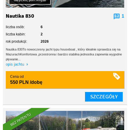
Giżycko, port Royal
Nautika 830
1
liczba osób:
6
liczba kabin:
2
rok produkcji:
2026
Nautika 830To nowoczesny jacht typu houseboat , który idealnie sprawdza się na
MazurachKomfortowa ,przestronna i bardzo stabilna jednostka zapewnia wygodne
pływanie...
opis jachtu
Cena od
550 PLN
/dobę
SZCZEGÓŁY
BEZ PATENTU