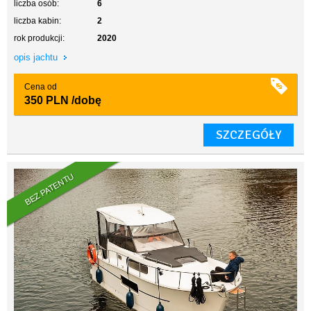
liczba osób:
6
liczba kabin:
2
rok produkcji:
2020
opis jachtu
Cena od
350 PLN
/dobę
SZCZEGÓŁY
BEZ PATENTU