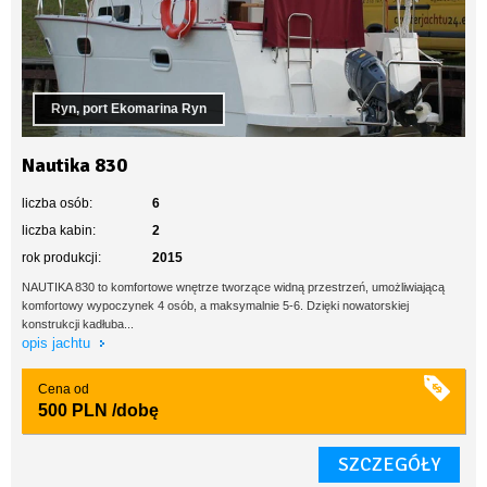
Ryn, port Ekomarina Ryn
Nautika 830
liczba osób:
6
liczba kabin:
2
rok produkcji:
2015
NAUTIKA 830 to komfortowe wnętrze tworzące widną przestrzeń, umożliwiającą
komfortowy wypoczynek 4 osób, a maksymalnie 5-6. Dzięki nowatorskiej
konstrukcji kadłuba...
opis jachtu
Cena od
500 PLN
/dobę
SZCZEGÓŁY