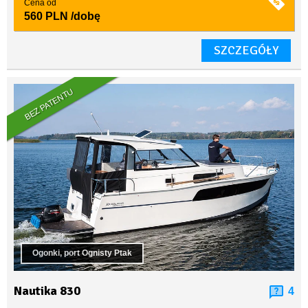
Cena od
560 PLN
/dobę
SZCZEGÓŁY
BEZ PATENTU
Ogonki, port Ognisty Ptak
Nautika 830
4