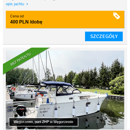
opis jachtu
Cena od
400 PLN
/dobę
SZCZEGÓŁY
BEZ PATENTU
Węgorzewo, port ZHP w Węgorzewie