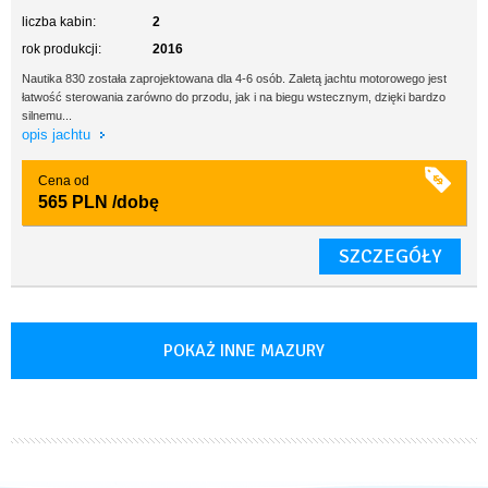
liczba kabin:
2
rok produkcji:
2016
Nautika 830 została zaprojektowana dla 4-6 osób. Zaletą jachtu motorowego jest
łatwość sterowania zarówno do przodu, jak i na biegu wstecznym, dzięki bardzo
silnemu...
opis jachtu
Cena od
565 PLN
/dobę
SZCZEGÓŁY
POKAŻ INNE MAZURY