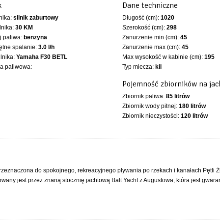
k
Dane techniczne
lnika:
silnik zaburtowy
Długość (cm):
1020
lnika:
30 KM
Szerokość (cm):
298
 paliwa:
benzyna
Zanurzenie min (cm):
45
ętne spalanie:
3.0 l/h
Zanurzenie max (cm):
45
ilnika:
Yamaha F30 BETL
Max wysokość w kabinie (cm):
195
ka paliwowa:
Typ miecza:
kil
Pojemność zbiorników na jac
Zbiornik paliwa:
85 litrów
Zbiornik wody pitnej:
180 litrów
Zbiornik nieczystości:
120 litrów
eznaczona do spokojnego, rekreacyjnego pływania po rzekach i kanałach Pętli Ż
any jest przez znaną stocznię jachtową Balt Yacht z Augustowa, która jest gwar
ylwetką, doskonałymi rozwiązaniami ergonomicznymi wnętrza. Jego funkcjonalność
owe jury, na największych targach nautycznych w kraju. Jednostka Suncamper 30 j