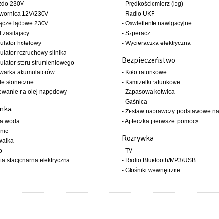
azdo 230V
- Prędkościomierz (log)
twornica 12V/230V
- Radio UKF
łącze lądowe 230V
- Oświetlenie nawigacyjne
l zasilajacy
- Szperacz
ulator hotelowy
- Wycieraczka elektryczna
ulator rozruchowy silnika
Bezpieczeństwo
ulator steru strumieniowego
owarka akumulatorów
- Koło ratunkowe
le słoneczne
- Kamizelki ratunkowe
ewanie na olej napędowy
- Zapasowa kotwica
- Gaśnica
enka
- Zestaw naprawczy, podstawowe na
ła woda
- Apteczka pierwszej pomocy
znic
Rozrywka
walka
o
- TV
eta stacjonarna elektryczna
- Radio Bluetooth/MP3/USB
- Głośniki wewnętrzne