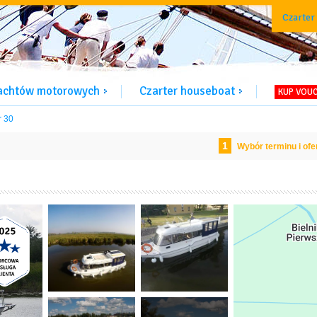
Czarter
jachtów motorowych
Czarter houseboat
KUP VOU
 30
1
Wybór terminu i ofe