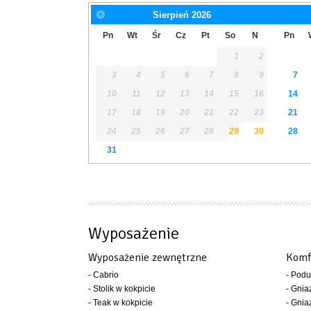
Sierpień
2026
Pn
Wt
Śr
Cz
Pt
So
N
Pn
1
2
3
4
5
6
7
8
9
7
10
11
12
13
14
15
16
14
17
18
19
20
21
22
23
21
24
25
26
27
28
29
30
28
31
Wyposażenie
Wyposażenie zewnętrzne
Komf
- Cabrio
- Podu
- Stolik w kokpicie
- Gni
- Teak w kokpicie
- Gnia