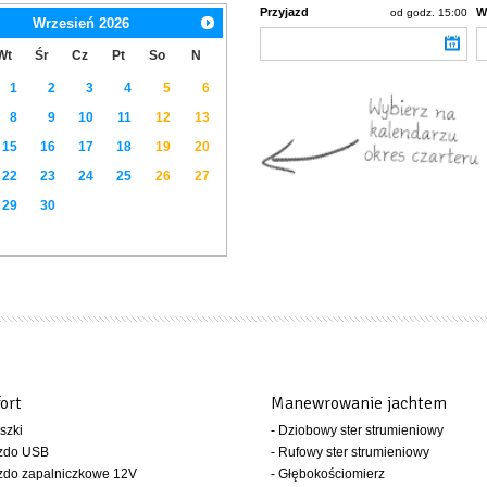
Przyjazd
W
od godz. 15:00
Wrzesień
2026
Wt
Śr
Cz
Pt
So
N
1
2
3
4
5
6
8
9
10
11
12
13
15
16
17
18
19
20
22
23
24
25
26
27
29
30
ort
Manewrowanie jachtem
szki
- Dziobowy ster strumieniowy
azdo USB
- Rufowy ster strumieniowy
zdo zapalniczkowe 12V
- Głębokościomierz