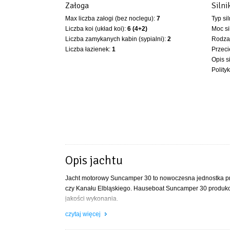
Załoga
Silni
Max liczba załogi (bez noclegu):
7
Typ si
Liczba koi (układ koi):
6 (4+2)
Moc si
Liczba zamykanych kabin (sypialni):
2
Rodzaj
Liczba łazienek:
1
Przeci
Opis s
Polity
Opis jachtu
Jacht motorowy Suncamper 30 to nowoczesna jednostka prz
czy Kanału Elbląskiego. Hauseboat Suncamper 30 produkow
jakości wykonania.
Na tle innych barek Suncamper 30 wyróżnia się ciekawą s
czytaj więcej
dobre właściwości nautyczne zostały docenione przez fach