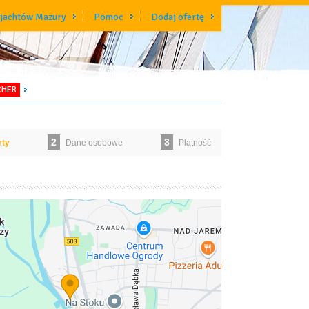
 jachtów Mazury
Pomoc
Dodaj ofertę
CHER
2
3
rty
Dane osobowe
Płatność