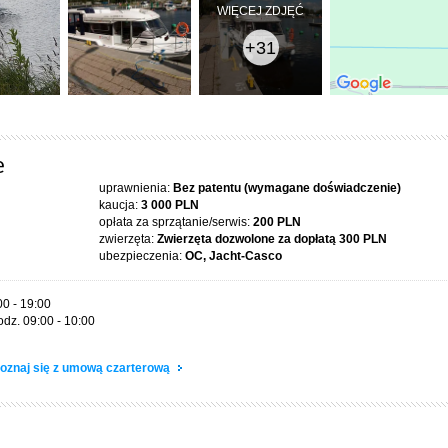
WIĘCEJ ZDJĘĆ
+31
e
uprawnienia:
Bez patentu (wymagane doświadczenie)
kaucja:
3 000 PLN
opłata za sprzątanie/serwis:
200 PLN
zwierzęta:
Zwierzęta dozwolone za dopłatą
300 PLN
ubezpieczenia:
OC, Jacht-Casco
00 - 19:00
odz. 09:00 - 10:00
oznaj się z umową czarterową