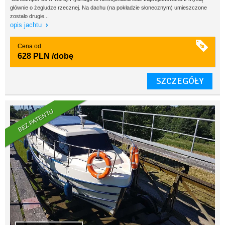
głównie o żegludze rzecznej. Na dachu (na pokładzie słonecznym) umieszczone
zostało drugie...
opis jachtu
Cena od
628 PLN
/dobę
SZCZEGÓŁY
BEZ PATENTU