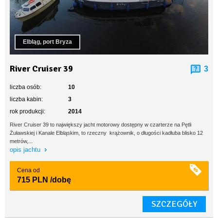
Elbląg, port Bryza
River Cruiser 39
3
liczba osób:
10
liczba kabin:
3
rok produkcji:
2014
River Cruiser 39 to największy jacht motorowy dostępny w czarterze na Pętli
Żuławskiej i Kanale Elbląskim, to rzeczny krążownik, o długości kadłuba blisko 12
metrów,...
opis jachtu
Cena od
715 PLN
/dobę
SZCZEGÓŁY