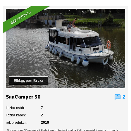
BEZ PATENTU
Elbląg, port Bryza
SunCamper 30
2
liczba osób:
7
liczba kabin:
2
rok produkcji:
2019
Suncamper 30 w wersji Flybridge to funkcjonalna łódź zaprojektowana z myślą