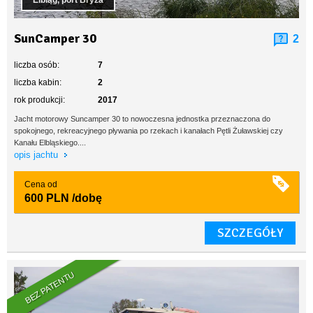
Elbląg, port Bryza
SunCamper 30
2
liczba osób:
7
liczba kabin:
2
rok produkcji:
2017
Jacht motorowy Suncamper 30 to nowoczesna jednostka przeznaczona do
spokojnego, rekreacyjnego pływania po rzekach i kanałach Pętli Żuławskiej czy
Kanału Elbląskiego....
opis jachtu
Cena od
600 PLN
/dobę
SZCZEGÓŁY
BEZ PATENTU