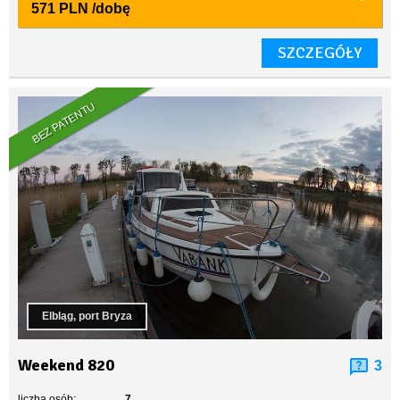
571 PLN
/dobę
SZCZEGÓŁY
BEZ PATENTU
Elbląg, port Bryza
Weekend 820
3
liczba osób:
7