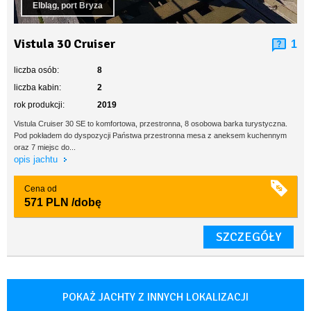
Elbląg, port Bryza
Vistula 30 Cruiser
1
liczba osób:
8
liczba kabin:
2
rok produkcji:
2019
Vistula Cruiser 30 SE to komfortowa, przestronna, 8 osobowa barka turystyczna.
Pod pokładem do dyspozycji Państwa przestronna mesa z aneksem kuchennym
oraz 7 miejsc do...
opis jachtu
Cena od
571 PLN
/dobę
SZCZEGÓŁY
POKAŻ JACHTY Z INNYCH LOKALIZACJI