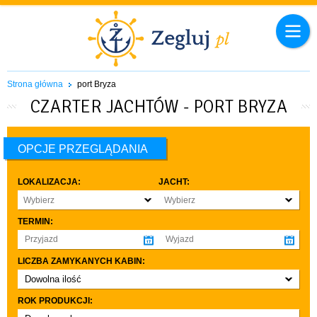
Strona główna
port Bryza
CZARTER JACHTÓW - PORT BRYZA
OPCJE PRZEGLĄDANIA
LOKALIZACJA:
JACHT:
Wybierz
Wybierz
TERMIN:
LICZBA ZAMYKANYCH KABIN:
Dowolna ilość
co najmniej 1
ROK PRODUKCJI:
co najmniej 2