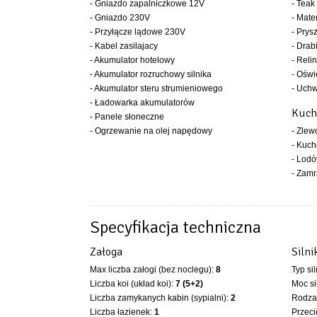
- Gniazdo zapalniczkowe 12V
- Teak
- Gniazdo 230V
- Mate
- Przyłącze lądowe 230V
- Prys
- Kabel zasilajacy
- Drab
- Akumulator hotelowy
- Relin
- Akumulator rozruchowy silnika
- Oświ
- Akumulator steru strumieniowego
- Uchw
- Ładowarka akumulatorów
Kuch
- Panele słoneczne
- Ogrzewanie na olej napędowy
- Zle
- Kuc
- Lod
- Zamr
Specyfikacja techniczna
Załoga
Silni
Max liczba załogi (bez noclegu):
8
Typ si
Liczba koi (układ koi):
7 (5+2)
Moc si
Liczba zamykanych kabin (sypialni):
2
Rodzaj
Liczba łazienek:
1
Przeci