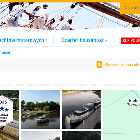
Czarter
jachtów motorowych
Czarter houseboat
KUP VOU
Cruiser
1
Wybór terminu i ofe