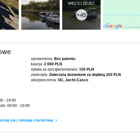
WIĘCEJ ZDJĘĆ
+45
rowe
uprawnienia:
Bez patentu
kaucja:
2 000 PLN
opłata za sprzątanie/serwis:
150 PLN
zwierzęta:
Zwierzęta dozwolone za dopłatą
200 PLN
ubezpieczenia:
OC, Jacht-Casco
00 - 19:00
odz. 09:00 - 10:00
oznaj się z umową czarterową