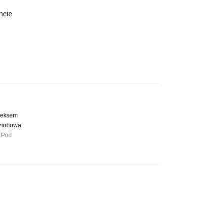
hcie
aneksem
dziobowa
. Pod
zlewu
em w
j oraz
ch, w
 400 L.,