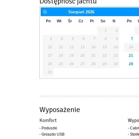
Dostępność jachtu
Sierpień
2026
Pn
Wt
Śr
Cz
Pt
So
N
Pn
1
2
3
4
5
6
7
8
9
7
10
11
12
13
14
15
16
14
17
18
19
20
21
22
23
21
24
25
26
27
28
29
30
28
31
Wyposażenie
Komfort
Wypo
- Poduszki
- Cabr
- Gniazdo USB
- Stoli