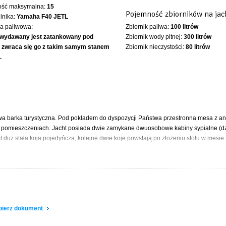
ość maksymalna:
15
Pojemność zbiorników na jac
ilnika:
Yamaha F40 JETL
ka paliwowa:
Zbiornik paliwa:
100 litrów
 wydawany jest zatankowany pod
Zbiornik wody pitnej:
300 litrów
, zwraca się go z takim samym stanem
Zbiornik nieczystości:
80 litrów
.
bowa barka turystyczna. Pod pokładem do dyspozycji Państwa przestronna mesa z 
h pomieszczeniach. Jacht posiada dwie zamykane dwuosobowe kabiny sypialne (
t duż stała koja pojedyńcza, kolejne dwie koje powstają po złożeniu stołu w mesie
ienka z toaletą elektryczną oraz dużym składanym blatem ze zlewem. Po złożeniu 
 słoneczny wyłożony wygodnymi materacami ora sporych rozmiarów kokpit ze stoł
ortu jachtu na siedziskach w kokpicie zamontowano materace ze skóry ekologiczne
 teak. Ponadto barka Vistula Cruiser 30 SE cechuje się komfortem dla osób wysoki
obierz dokument
 wyposażona i autonomiczna. Jacht posiada duży zbiornik wody pitnej o pojemności