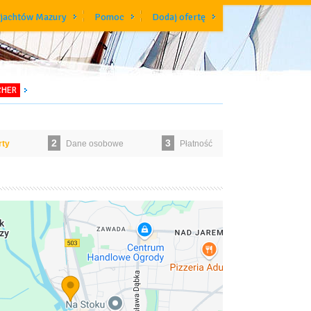
 jachtów Mazury
Pomoc
Dodaj ofertę
CHER
2
3
rty
Dane osobowe
Płatność