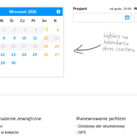
Przyjazd
W
od godz. 15:00
Wrzesień
2026
Wt
Śr
Cz
Pt
So
N
1
2
3
4
5
6
8
9
10
11
12
13
15
16
17
18
19
20
22
23
24
25
26
27
29
30
sażenie zewnętrzne
Manewrowanie jachtem
io
- Dziobowy ster strumieniowy
k w kokpicie
- GPS