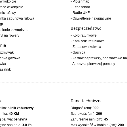
 w kokpicie
- Ploter map
race w kokpicie
- Echosonda
znic rufowy
- Radio UKF
inka zaburtowa rufowa
- Oświetlenie nawigacyjne
gi
Bezpieczeństwo
etlenie zewnętrzne
yt na rowery
- Koło ratunkowe
- Kamizelki ratunkowe
nia
- Zapasowa kotwica
wozmywak
- Gaśnica
henka gazowa
- Zestaw naprawczy, podstawowe na
ówka
- Apteczka pierwszej pomocy
ażalnik
k
Dane techniczne
lnika:
silnik zaburtowy
Długość (cm):
900
lnika:
40 KM
Szerokość (cm):
300
 paliwa:
benzyna
Zanurzenie min (cm):
45
ętne spalanie:
3.0 l/h
Max wysokość w kabinie (cm):
200