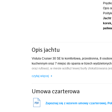
Prędk
Opis s
Polity
Jacht
korek
paliwa
Opis jachtu
Vistula Cruiser 30 SE to komfortowa, przestronna, 8 oso
kuchennym oraz 7 miejsc do spania w trzech wydzielonyc
oraz rufowa), w mesie wzdłuż lewej burty zlokalizowana jes
pokładem znajduje się sporych rozmiarów, przestronna łaz
czytaj więcej
powstaje duża kabina prysznicowa. Jacht posiada pokład
którym zmieście się cała załoga. Celem podniesienia komf
stolik kokpitowy, na podłodze położono drewno egzotyczne
Umowa czarterowa
mesie oraz kokpicie pełna wysokość stania wynosi 2 m.
Wyposażenie jachtu Vistula Cruiser 30 SE
Zapoznaj się z wzorem umowy czarterowej. P
Nasza jednostka Vistula Cruiser 30 SE jest bardzo dobrze