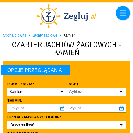
Strona główna
Jachty żaglowe
Kamień
CZARTER JACHTÓW ŻAGLOWYCH -
KAMIEŃ
OPCJE PRZEGLĄDANIA
LOKALIZACJA:
JACHT:
Kamień
Wybierz
TERMIN:
LICZBA ZAMYKANYCH KABIN:
Dowolna ilość
co najmniej 1