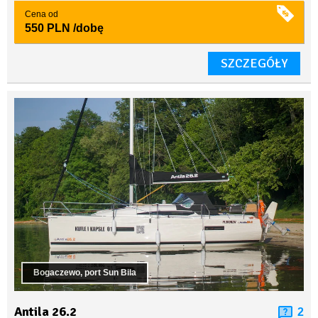
Cena od
550 PLN
/dobę
SZCZEGÓŁY
Bogaczewo, port Sun Bila
Antila 26.2
2