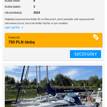
liczba osób:
8
liczba kabin:
3
rok produkcji:
2024
Najlepiej wyposażona Antila 30 na Mazurach, jacht posiada całe wyposażenie
oferowane przez stocznie Antila-Yachts w tym modelu!
opis jachtu
Cena od
750 PLN
/dobę
SZCZEGÓŁY