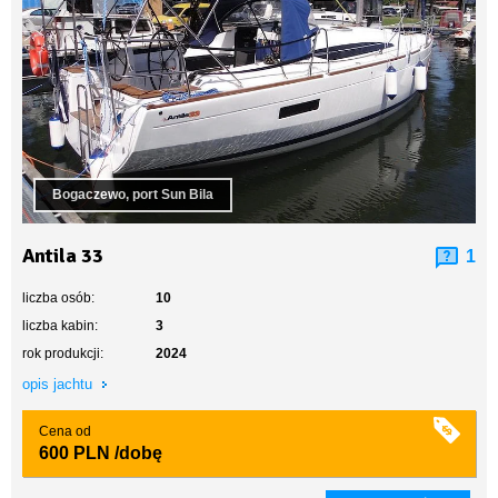
Bogaczewo, port Sun Bila
Antila 33
1
liczba osób:
10
liczba kabin:
3
rok produkcji:
2024
opis jachtu
Cena od
600 PLN
/dobę