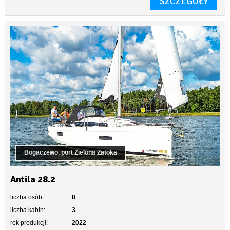
SZCZEGÓŁY
Bogaczewo, port Zielona Zatoka
Antila 28.2
liczba osób:
8
liczba kabin:
3
rok produkcji:
2022