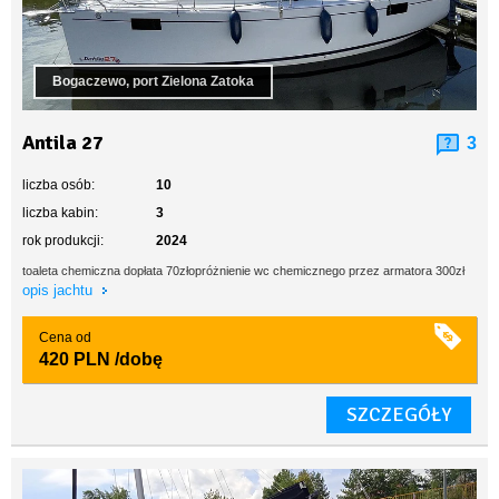
Bogaczewo, port Zielona Zatoka
Antila 27
3
liczba osób:
10
liczba kabin:
3
rok produkcji:
2024
toaleta chemiczna dopłata 70złopróżnienie wc chemicznego przez armatora 300zł
opis jachtu
Cena od
420 PLN
/dobę
SZCZEGÓŁY