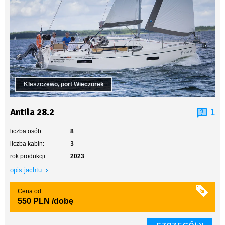
Kleszczewo, port Wieczorek
Antila 28.2
1
liczba osób:
8
liczba kabin:
3
rok produkcji:
2023
opis jachtu
Cena od
550 PLN
/dobę