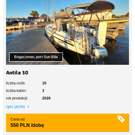
Bogaczewo, port Sun Bila
Antila 30
liczba osób:
10
liczba kabin:
3
rok produkcji:
2026
opis jachtu
Cena od
550 PLN
/dobę