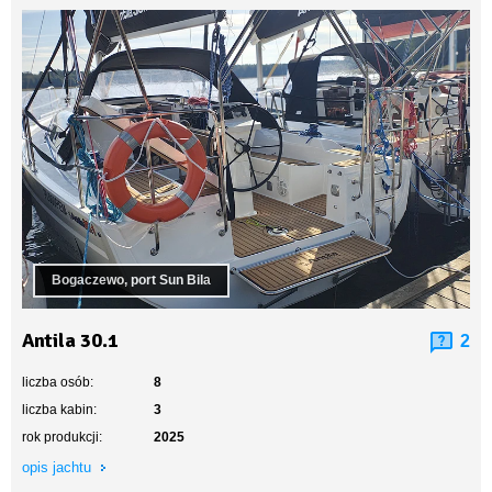
Bogaczewo, port Sun Bila
Antila 30.1
2
liczba osób:
8
liczba kabin:
3
rok produkcji:
2025
opis jachtu