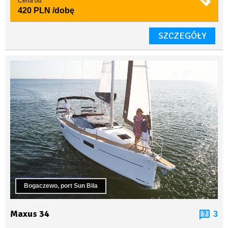
Cena od
420 PLN
/dobę
SZCZEGÓŁY
Bogaczewo, port Sun Bila
Maxus 34
3