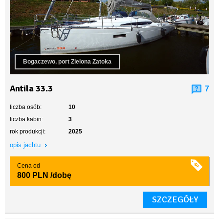
Bogaczewo, port Zielona Zatoka
Antila 33.3
7
liczba osób:
10
liczba kabin:
3
rok produkcji:
2025
opis jachtu
Cena od
800 PLN
/dobę
SZCZEGÓŁY