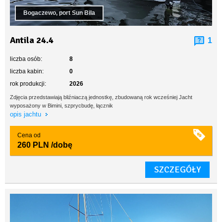
Bogaczewo, port Sun Bila
Antila 24.4
1
liczba osób:
8
liczba kabin:
0
rok produkcji:
2026
Zdjęcia przedstawiają bliźniaczą jednostkę, zbudowaną rok wcześniej Jacht
wyposażony w Bimini, szprycbudę, łącznik
opis jachtu
Cena od
260 PLN
/dobę
SZCZEGÓŁY