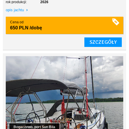
rok produkcji:
2026
opis jachtu
Cena od
650 PLN
/dobę
SZCZEGÓŁY
Bogaczewo, port Sun Bila