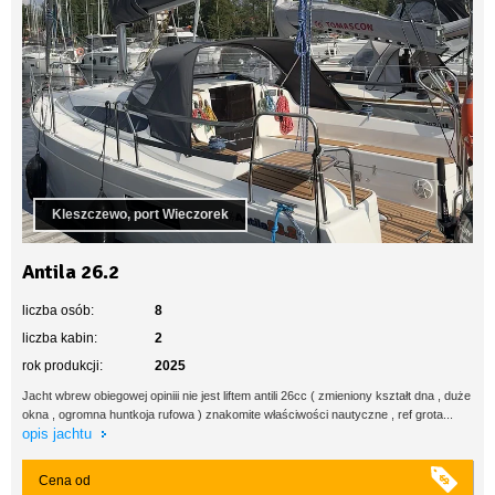
Kleszczewo, port Wieczorek
Antila 26.2
liczba osób:
8
liczba kabin:
2
rok produkcji:
2025
Jacht wbrew obiegowej opiniii nie jest liftem antili 26cc ( zmieniony kształt dna , duże
okna , ogromna huntkoja rufowa ) znakomite właściwości nautyczne , ref grota...
opis jachtu
Cena od