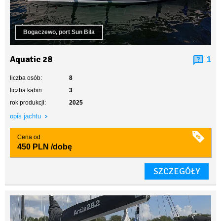
Bogaczewo, port Sun Bila
Aquatic 28
1
liczba osób:
8
liczba kabin:
3
rok produkcji:
2025
opis jachtu
Cena od
450 PLN
/dobę
SZCZEGÓŁY