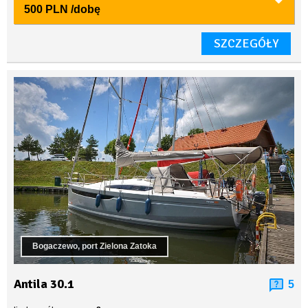
500 PLN
/dobę
SZCZEGÓŁY
Bogaczewo, port Zielona Zatoka
Antila 30.1
5