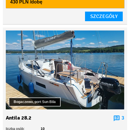
430 PLN
/dobę
SZCZEGÓŁY
Bogaczewo, port Sun Bila
Antila 28.2
3
liczba osób:
10