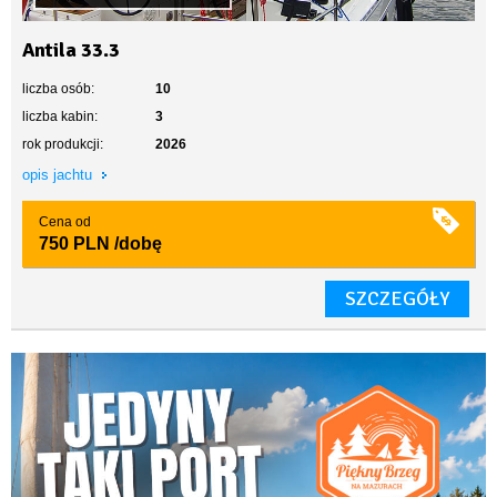
Antila 33.3
liczba osób:
10
liczba kabin:
3
rok produkcji:
2026
opis jachtu
Cena od
750 PLN
/dobę
SZCZEGÓŁY