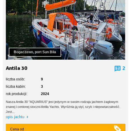
Bogaczewo, port Sun Bila
Antila 30
2
liczba osób:
9
liczba kabin:
3
rok produkcji:
2024
Nasza Antila 30 "AQUARIUS" jest jedynym w swoim rodzaju jachtem żaglowym
znanej i cenionej stoczni Antila Yachts. Wyróżnia ją styl, szyk i niepowtarzalność.
Jest...
opis jachtu
Cena od