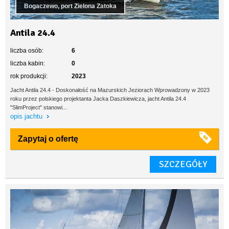
Bogaczewo, port Zielona Zatoka
Antila 24.4
liczba osób:
6
liczba kabin:
0
rok produkcji:
2023
Jacht Antila 24.4 - Doskonałość na Mazurskich Jeziorach Wprowadzony w 2023
roku przez polskiego projektanta Jacka Daszkiewicza, jacht Antila 24.4
"SlimProject" stanowi...
opis jachtu
Zapytaj o ofertę
SZCZEGÓŁY