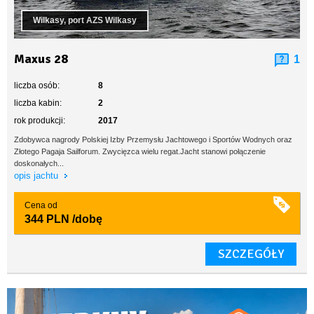
Wilkasy, port AZS Wilkasy
Maxus 28
1
liczba osób:
8
liczba kabin:
2
rok produkcji:
2017
Zdobywca nagrody Polskiej Izby Przemysłu Jachtowego i Sportów Wodnych oraz
Złotego Pagaja Sailforum. Zwycięzca wielu regat.Jacht stanowi połączenie
doskonałych...
opis jachtu
Cena od
344 PLN
/dobę
SZCZEGÓŁY