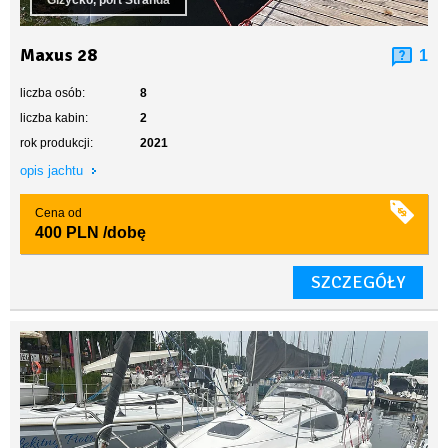
Giżycko, port Stranda
Maxus 28
1
liczba osób:
8
liczba kabin:
2
rok produkcji:
2021
opis jachtu
Cena od
400 PLN
/dobę
SZCZEGÓŁY