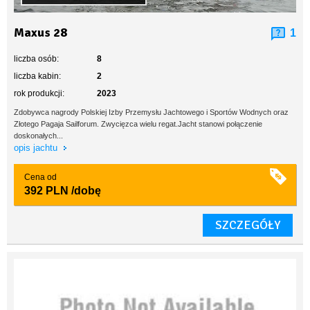
Maxus 28
1
liczba osób:
8
liczba kabin:
2
rok produkcji:
2023
Zdobywca nagrody Polskiej Izby Przemysłu Jachtowego i Sportów Wodnych oraz
Złotego Pagaja Sailforum. Zwycięzca wielu regat.Jacht stanowi połączenie
doskonałych...
opis jachtu
Cena od
392 PLN
/dobę
SZCZEGÓŁY