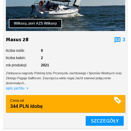
Wilkasy, port AZS Wilkasy
Maxus 28
3
liczba osób:
8
liczba kabin:
2
rok produkcji:
2021
Zdobywca nagrody Polskiej Izby Przemysłu Jachtowego i Sportów Wodnych oraz
Złotego Pagaja Sailforum. Zwycięzca wielu regat.Jacht stanowi połączenie
doskonałych...
opis jachtu
Cena od
344 PLN
/dobę
SZCZEGÓŁY