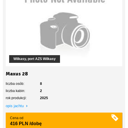
Wilkasy, port AZS Wilkasy
Maxus 28
liczba osób:
8
liczba kabin:
2
rok produkcji:
2025
opis jachtu
Cena od
416 PLN
/dobę