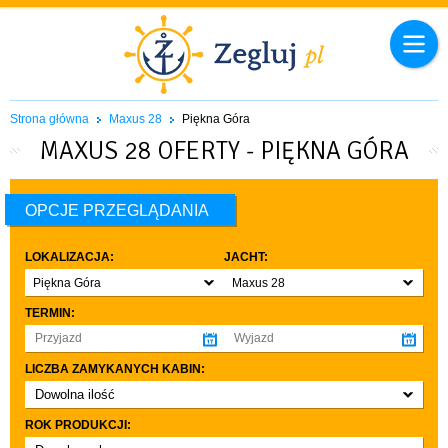
Strona główna
Maxus 28
Piękna Góra
MAXUS 28 OFERTY - PIĘKNA GÓRA
OPCJE PRZEGLĄDANIA
LOKALIZACJA:
JACHT:
Piękna Góra
Maxus 28
TERMIN:
LICZBA ZAMYKANYCH KABIN:
Dowolna ilość
co najmniej 1
ROK PRODUKCJI:
co najmniej 2