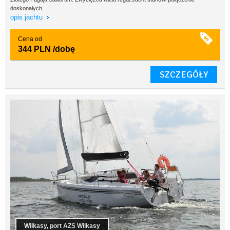
doskonałych...
opis jachtu
Cena od
344 PLN
/dobę
SZCZEGÓŁY
Wilkasy, port AZS Wilkasy