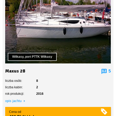
Wilkasy, port PTTK Wilkasy
Maxus 28
5
liczba osób:
8
liczba kabin:
2
rok produkcji:
2016
opis jachtu
Cena od