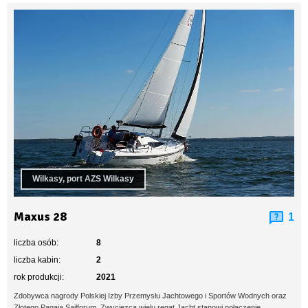
Wilkasy, port AZS Wilkasy
Maxus 28
1
liczba osób:
8
liczba kabin:
2
rok produkcji:
2021
Zdobywca nagrody Polskiej Izby Przemysłu Jachtowego i Sportów Wodnych oraz
Złotego Pagaja Sailforum. Zwycięzca wielu regat.Jacht stanowi połączenie