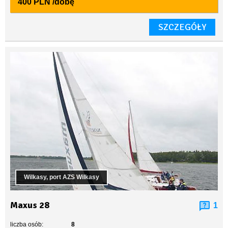
400 PLN
/dobę
SZCZEGÓŁY
Wilkasy, port AZS Wilkasy
Maxus 28
1
liczba osób:
8