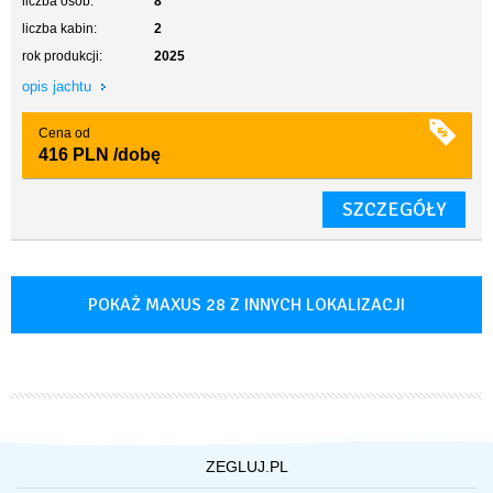
liczba osób:
8
liczba kabin:
2
rok produkcji:
2025
opis jachtu
Cena od
416 PLN
/dobę
SZCZEGÓŁY
POKAŻ MAXUS 28 Z INNYCH LOKALIZACJI
ZEGLUJ.PL