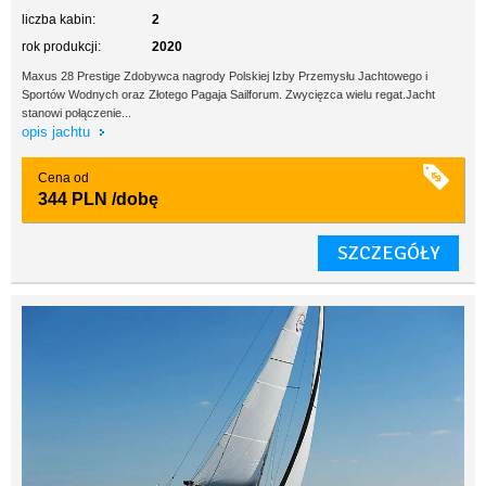
liczba kabin:
2
rok produkcji:
2020
Maxus 28 Prestige Zdobywca nagrody Polskiej Izby Przemysłu Jachtowego i
Sportów Wodnych oraz Złotego Pagaja Sailforum. Zwycięzca wielu regat.Jacht
stanowi połączenie...
opis jachtu
Cena od
344 PLN
/dobę
SZCZEGÓŁY