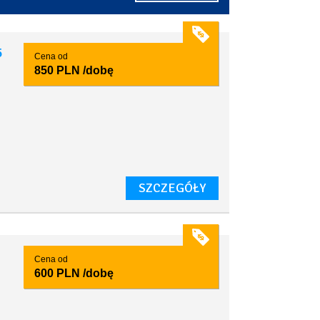
5
Cena od
850 PLN
/dobę
SZCZEGÓŁY
Cena od
600 PLN
/dobę