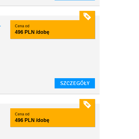
1
Cena od
496 PLN
/dobę
SZCZEGÓŁY
Cena od
496 PLN
/dobę