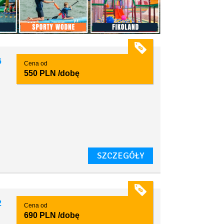
6
Cena od
550 PLN
/dobę
SZCZEGÓŁY
2
Cena od
690 PLN
/dobę