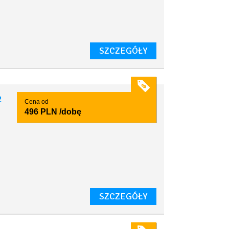
SZCZEGÓŁY
2
Cena od
496 PLN
/dobę
SZCZEGÓŁY