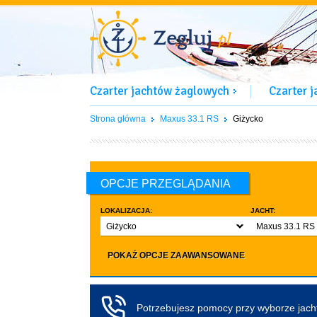
Czarter jachtów żaglowych
Czarter 
Strona główna
Maxus 33.1 RS
Giżycko
OPCJE PRZEGLĄDANIA
LOKALIZACJA:
JACHT:
Giżycko
Maxus 33.1 RS
LICZBA OSÓB:
INNE:
POKAŻ OPCJE ZAAWANSOWANE
Dowolna ilość
Zwierzęta d
co najmniej 4
Czarter bez pa
co najmniej 5
Koło sterowe
Potrzebujesz pomocy przy wyborze jac