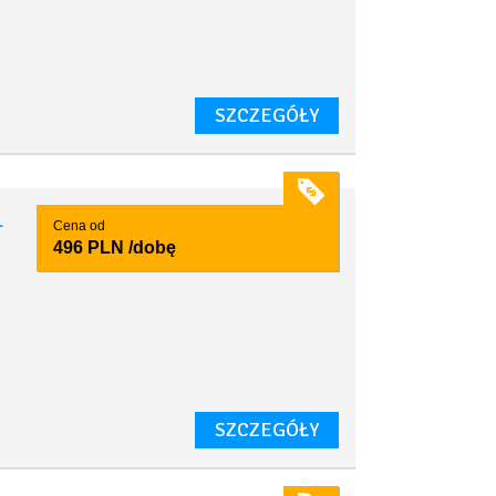
SZCZEGÓŁY
1
Cena od
496 PLN
/dobę
SZCZEGÓŁY