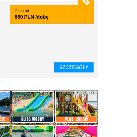
1
Cena od
660 PLN
/dobę
SZCZEGÓŁY