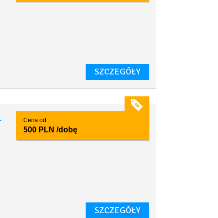
SZCZEGÓŁY
1
Cena od
500 PLN
/dobę
SZCZEGÓŁY