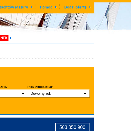
 jachtów Mazury
Pomoc
Dodaj ofertę
CHER
ABIN:
ROK PRODUKCJI:
Dowolny rok
do 3 lat
do 5 lat
znic w kabinie
do 10 lat
ridge
tryczne stawianie masztu
503 350 900