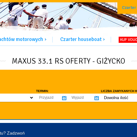
Czarter
jachtów motorowych
Czarter houseboat
KUP VOU
MAXUS 33.1 RS OFERTY - GIŻYCKO
TERMIN:
LICZBA ZAMYKANYCH K
Dowolna ilość
co najmniej 1
WYPOSAŻENIE:
co najmniej 2
omowe dozwolone
Ogrzewanie
Prys
co najmniej 3
tentu / licencji
Lodówka
Flyb
co najmniej 4
Ster strumieniowy
Elek
htu? Zadzwoń