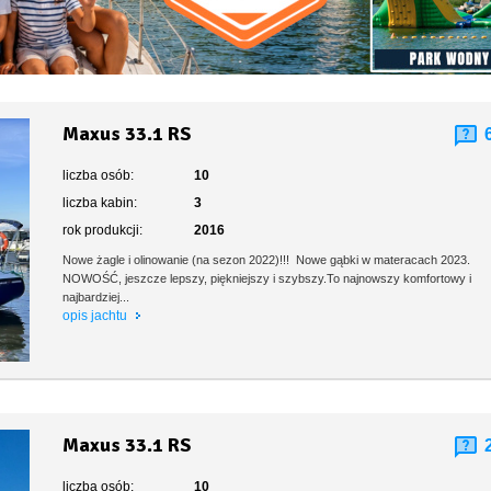
Maxus 33.1 RS
liczba osób:
10
liczba kabin:
3
rok produkcji:
2016
Nowe żagle i olinowanie (na sezon 2022)!!! Nowe gąbki w materacach 2023.
NOWOŚĆ, jeszcze lepszy, piękniejszy i szybszy.To najnowszy komfortowy i
najbardziej...
opis jachtu
Maxus 33.1 RS
liczba osób:
10