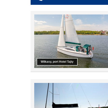
co najmniej 6
co najmniej 7
co najmniej 8
co najmniej 9
co najmniej 10
Wilkasy, port Hotel Tajty