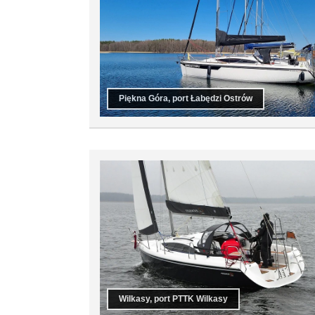
Piękna Góra, port Łabędzi Ostrów
Wilkasy, port PTTK Wilkasy