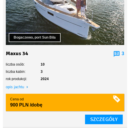
Bogaczewo, port Sun Bila
Maxus 34
3
liczba osób:
10
liczba kabin:
3
rok produkcji:
2024
opis jachtu
Cena od
900 PLN
/dobę
SZCZEGÓŁY