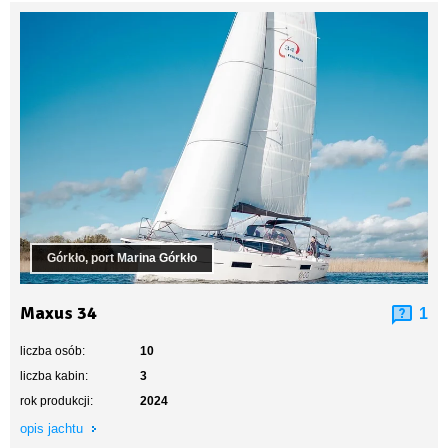
Górkło, port Marina Górkło
Maxus 34
1
liczba osób:
10
liczba kabin:
3
rok produkcji:
2024
opis jachtu