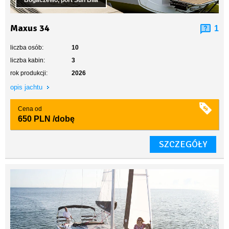
Bogaczewo, port Sun Bila
Maxus 34
1
liczba osób:
10
liczba kabin:
3
rok produkcji:
2026
opis jachtu
Cena od
650 PLN
/dobę
SZCZEGÓŁY