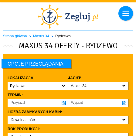
Strona główna
Maxus 34
Rydzewo
MAXUS 34 OFERTY - RYDZEWO
OPCJE PRZEGLĄDANIA
LOKALIZACJA:
JACHT:
Rydzewo
Maxus 34
TERMIN:
LICZBA ZAMYKANYCH KABIN:
Dowolna ilość
co najmniej 1
ROK PRODUKCJI:
co najmniej 2