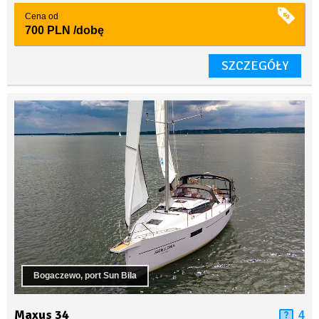
Cena od
700 PLN
/dobę
SZCZEGÓŁY
Bogaczewo, port Sun Bila
Maxus 34
4