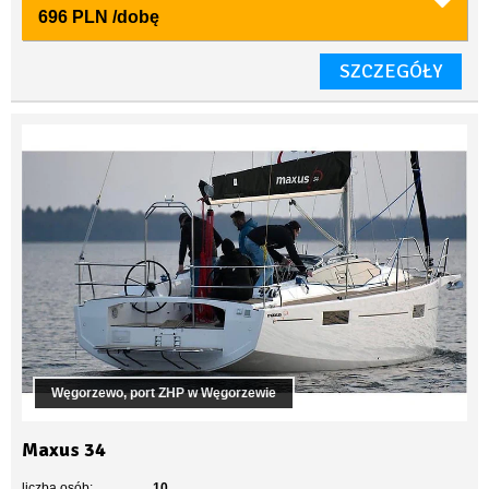
696 PLN
/dobę
SZCZEGÓŁY
Węgorzewo, port ZHP w Węgorzewie
Maxus 34
liczba osób:
10