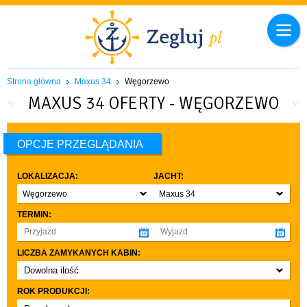
Strona główna
Maxus 34
Węgorzewo
MAXUS 34 OFERTY - WĘGORZEWO
OPCJE PRZEGLĄDANIA
LOKALIZACJA:
JACHT:
Węgorzewo
Maxus 34
TERMIN:
LICZBA ZAMYKANYCH KABIN:
Dowolna ilość
co najmniej 1
ROK PRODUKCJI:
co najmniej 2