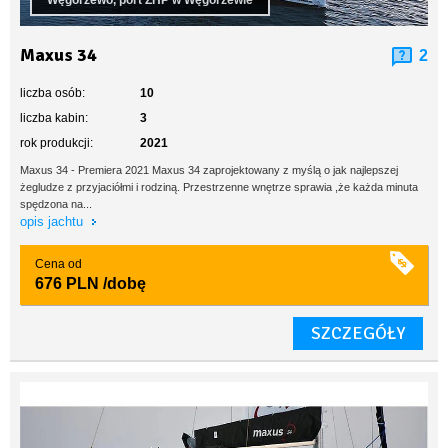
Węgorzewo, port ZHP w Węgorzewie
Maxus 34
2
liczba osób:
10
liczba kabin:
3
rok produkcji:
2021
Maxus 34 - Premiera 2021 Maxus 34 zaprojektowany z myślą o jak najlepszej
żegludze z przyjaciółmi i rodziną. Przestrzenne wnętrze sprawia ,że każda minuta
spędzona na...
opis jachtu
Cena od
676 PLN
/dobę
SZCZEGÓŁY