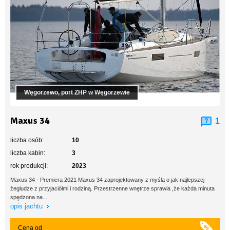
Węgorzewo, port ZHP w Węgorzewie
Maxus 34
1
liczba osób:
10
liczba kabin:
3
rok produkcji:
2023
Maxus 34 - Premiera 2021 Maxus 34 zaprojektowany z myślą o jak najlepszej
żegludze z przyjaciółmi i rodziną. Przestrzenne wnętrze sprawia ,że każda minuta
spędzona na...
opis jachtu
Cena od