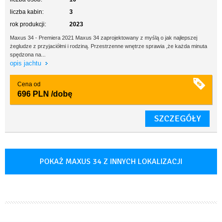
liczba kabin:
3
rok produkcji:
2023
Maxus 34 - Premiera 2021 Maxus 34 zaprojektowany z myślą o jak najlepszej
żegludze z przyjaciółmi i rodziną. Przestrzenne wnętrze sprawia ,że każda minuta
spędzona na...
opis jachtu
Cena od
696 PLN
/dobę
SZCZEGÓŁY
POKAŻ MAXUS 34 Z INNYCH LOKALIZACJI