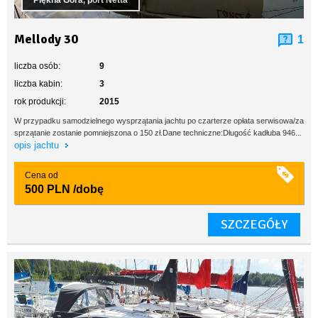
Piękna Góra, port Netta
Mellody 30
1
liczba osób:
9
liczba kabin:
3
rok produkcji:
2015
W przypadku samodzielnego wysprzątania jachtu po czarterze opłata serwisowa/za
sprzątanie zostanie pomniejszona o 150 zł.Dane techniczne:Długość kadłuba 946...
opis jachtu
Cena od
500 PLN
/dobę
SZCZEGÓŁY