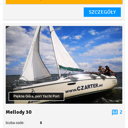
SZCZEGÓŁY
Piękna Góra, port Yacht Port
Mellody 30
2
liczba osób:
8