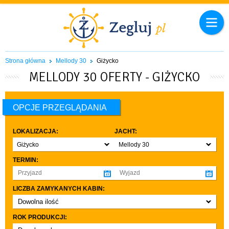
Strona główna
Mellody 30
Giżycko
MELLODY 30 OFERTY - GIŻYCKO
OPCJE PRZEGLĄDANIA
LOKALIZACJA:
JACHT:
Giżycko
Mellody 30
TERMIN:
LICZBA ZAMYKANYCH KABIN:
Dowolna ilość
co najmniej 1
ROK PRODUKCJI:
co najmniej 2