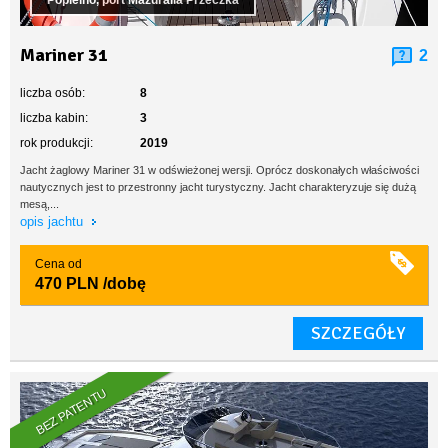
Popielno, port Mazuralia Przeczka
Mariner 31
2
liczba osób:
8
liczba kabin:
3
rok produkcji:
2019
Jacht żaglowy Mariner 31 w odświeżonej wersji. Oprócz doskonałych właściwości
nautycznych jest to przestronny jacht turystyczny. Jacht charakteryzuje się dużą
mesą,...
opis jachtu
Cena od
470 PLN
/dobę
SZCZEGÓŁY
BEZ PATENTU