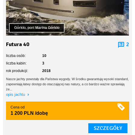
Górkło, port Marina Górkło
Futura 40
2
liczba osób:
10
liczba kabin:
3
rok produkcji:
2018
Nasze jachty powstały dla Państwa wygody. W środku gwarantują wysoki standard,
zapewniają łatwy dostęp do otaczającej nas natury, a co bardzo ważne sprawiają
że...
opis jachtu
Cena od
1 200 PLN
/dobę
SZCZEGÓŁY