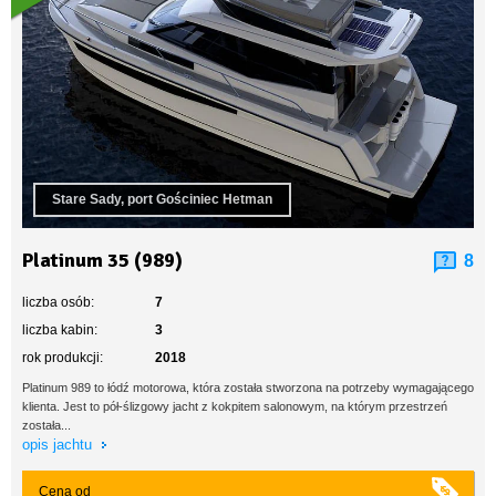
Stare Sady, port Gościniec Hetman
Platinum 35 (989)
8
liczba osób:
7
liczba kabin:
3
rok produkcji:
2018
Platinum 989 to łódź motorowa, która została stworzona na potrzeby wymagającego
klienta. Jest to pół-ślizgowy jacht z kokpitem salonowym, na którym przestrzeń
została...
opis jachtu
Cena od