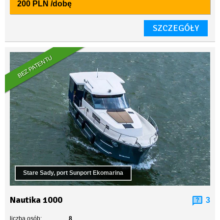
200 PLN
/dobę
SZCZEGÓŁY
BEZ PATENTU
Stare Sady, port Sunport Ekomarina
Nautika 1000
3
liczba osób:
8