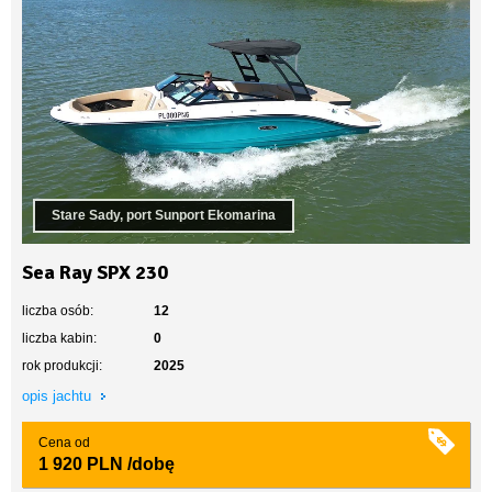
Stare Sady, port Sunport Ekomarina
Sea Ray SPX 230
liczba osób:
12
liczba kabin:
0
rok produkcji:
2025
opis jachtu
Cena od
1 920 PLN
/dobę