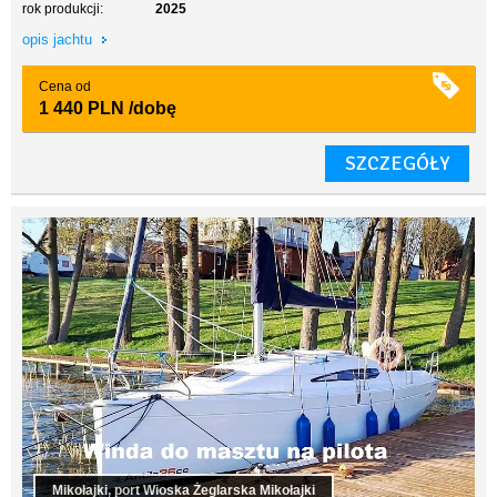
rok produkcji:
2025
opis jachtu
Cena od
1 440 PLN
/dobę
SZCZEGÓŁY
Mikołajki, port Wioska Żeglarska Mikołajki