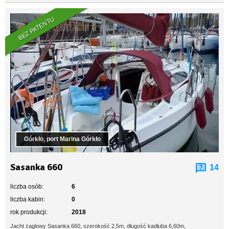
BEZ PATENTU
Górkło, port Marina Górkło
Sasanka 660
14
liczba osób:
6
liczba kabin:
0
rok produkcji:
2018
Jacht żaglowy Sasanka 660, szerokość 2,5m, długość kadłuba 6,60m,