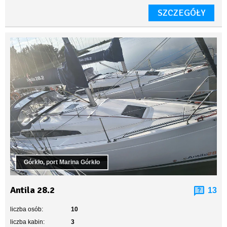
SZCZEGÓŁY
Górkło, port Marina Górkło
Antila 28.2
13
liczba osób:
10
liczba kabin:
3