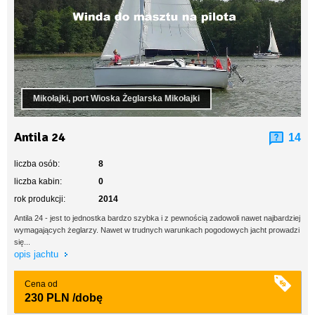
Mikołajki, port Wioska Żeglarska Mikołajki
Antila 24
14
liczba osób:
8
liczba kabin:
0
rok produkcji:
2014
Antila 24 - jest to jednostka bardzo szybka i z pewnością zadowoli nawet najbardziej
wymagających żeglarzy. Nawet w trudnych warunkach pogodowych jacht prowadzi
się...
opis jachtu
Cena od
230 PLN
/dobę