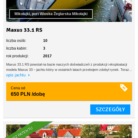
Mikołajki, port Wioska Żeglarska Mikołajki
Maxus 33.1 RS
liczba osób:
10
liczba kabin:
3
rok produkcji:
2017
Maxus 33.1 RS powstał na bazie naszych doświadczeń z produkcji i eksploatacji
modelu Maxus 33 – jachtu który w ostatnich latach przebojem zdobył rynek. Teraz...
opis jachtu
Cena od
650 PLN
/dobę
SZCZEGÓŁY
BEZ PATENTU