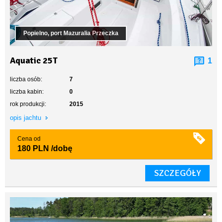
Popielno, port Mazuralia Przeczka
Aquatic 25T
1
liczba osób:
7
liczba kabin:
0
rok produkcji:
2015
opis jachtu
Cena od
180 PLN
/dobę
SZCZEGÓŁY