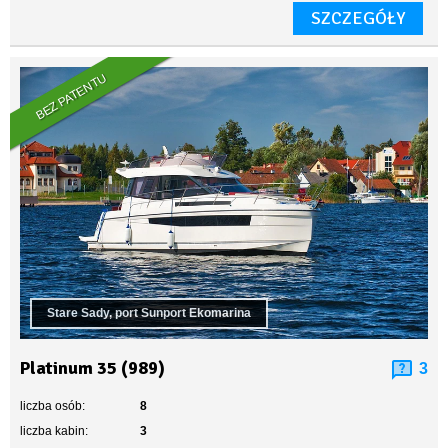
SZCZEGÓŁY
BEZ PATENTU
Stare Sady, port Sunport Ekomarina
Platinum 35 (989)
3
liczba osób:
8
liczba kabin:
3