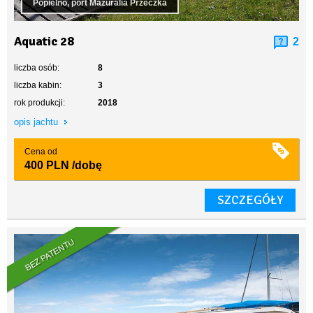
Popielno, port Mazuralia Przeczka
Aquatic 28
2
liczba osób:
8
liczba kabin:
3
rok produkcji:
2018
opis jachtu
Cena od
400 PLN
/dobę
SZCZEGÓŁY
BEZ PATENTU