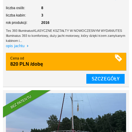
liczba osób:
8
liczba kabin:
3
rok produkcji:
2016
Tes 393 IlluminatusKLASYCZNE KSZTAŁTY W NOWOCZESNYM WYDANIUTES
Illuminatus 393 to komfortowy, duży jacht motorowy, który dzięki trzem zamykanym
kabinom i...
opis jachtu
Cena od
820 PLN
/dobę
SZCZEGÓŁY
BEZ PATENTU