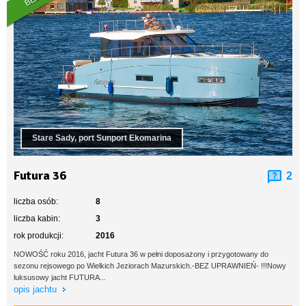
Stare Sady, port Sunport Ekomarina
Futura 36
2
liczba osób:
8
liczba kabin:
3
rok produkcji:
2016
NOWOŚĆ roku 2016, jacht Futura 36 w pełni doposażony i przygotowany do
sezonu rejsowego po Wielkich Jeziorach Mazurskich.-BEZ UPRAWNIEŃ- !!!Nowy
luksusowy jacht FUTURA...
opis jachtu