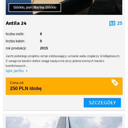
Górkło, port Marina Górkło
Antila 24
25
liczba osób:
8
liczba kabin:
0
rok produkcji:
2015
Jacht polskiego projektu od lat zdobywający uznanie wielu żeglarzy śródlądowych.
Z uwagi na bardzo dobre osiągi nautyczne przy jednoczesnych bardzo
komfortowych...
opis jachtu
Cena od
250 PLN
/dobę
SZCZEGÓŁY