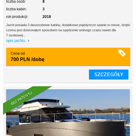
liczba osób:
8
liczba kabin:
3
rok produkcji:
2018
Jacht posiada 3 dwuosobowe kabiny, dodatkowe pojedyncze spanie w mesie, dzięki
czemu jest doskonałym sposobem na spędzenie wolnego czasu nawet dla
7 osobowej...
opis jachtu
Cena od
700 PLN
/dobę
SZCZEGÓŁY
BEZ PATENTU