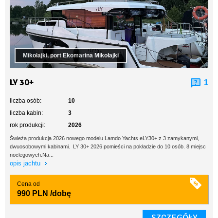
Mikołajki, port Ekomarina Mikołajki
LY 30+
1
liczba osób:
10
liczba kabin:
3
rok produkcji:
2026
Świeża produkcja 2026 nowego modelu Lamdo Yachts eLY30+ z 3 zamykanymi,
dwuosobowymi kabinami. LY 30+ 2026 pomieści na pokładzie do 10 osób. 8 miejsc
noclegowych.Na...
opis jachtu
Cena od
990 PLN
/dobę
SZCZEGÓŁY