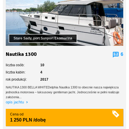
Stare Sady, port Sunport Ekomarina
Nautika 1300
6
liczba osób:
10
liczba kabin:
4
rok produkcji:
2017
NAUTIKA 1300 BELLA WHITEDelphia Nautika 1300 to obecnie nasza największa
jednostka motorowa – luksusowy gentleman jacht. Jednocześnie w pełni realizuje
założenia...
opis jachtu
Cena od
1 250 PLN
/dobę