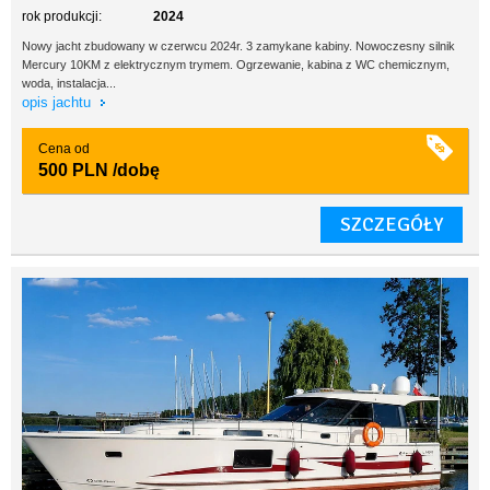
rok produkcji:
2024
Nowy jacht zbudowany w czerwcu 2024r. 3 zamykane kabiny. Nowoczesny silnik
Mercury 10KM z elektrycznym trymem. Ogrzewanie, kabina z WC chemicznym,
woda, instalacja...
opis jachtu
Cena od
500 PLN
/dobę
SZCZEGÓŁY