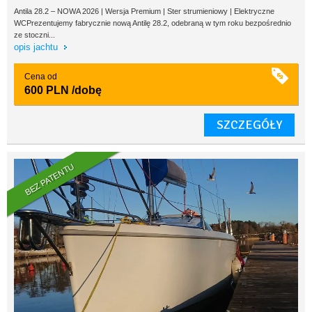
Antila 28.2 – NOWA 2026 | Wersja Premium | Ster strumieniowy | Elektryczne
WCPrezentujemy fabrycznie nową Antilę 28.2, odebraną w tym roku bezpośrednio
ze stoczni...
opis jachtu
Cena od
600 PLN
/dobę
SZCZEGÓŁY
BEZ PATENTU