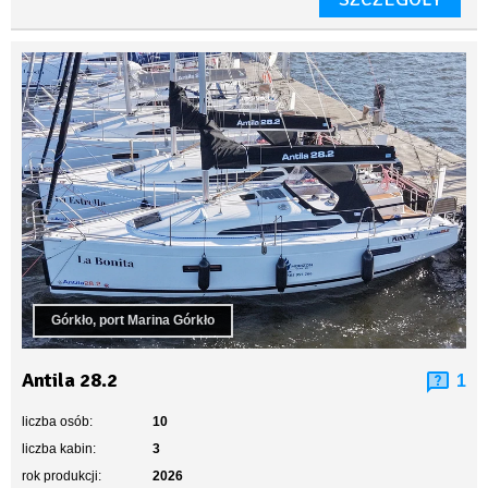
Górkło, port Marina Górkło
Antila 28.2
1
liczba osób:
10
liczba kabin:
3
rok produkcji:
2026