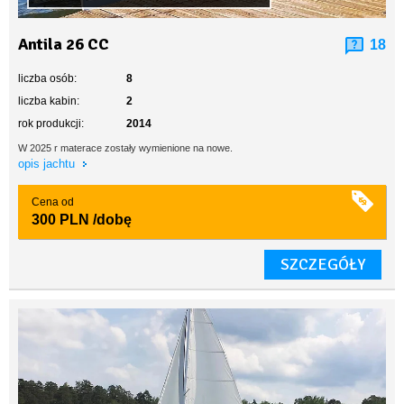
Antila 26 CC
18
liczba osób:
8
liczba kabin:
2
rok produkcji:
2014
W 2025 r materace zostały wymienione na nowe.
opis jachtu
Cena od
300 PLN
/dobę
SZCZEGÓŁY