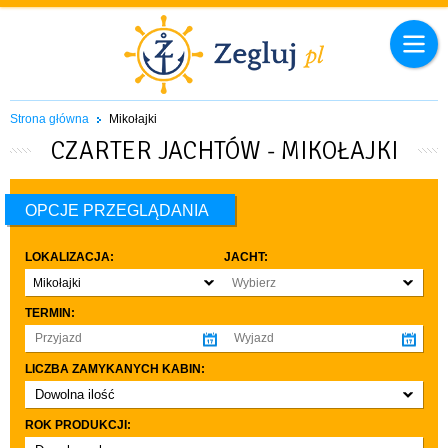
Strona główna
Mikołajki
CZARTER JACHTÓW - MIKOŁAJKI
OPCJE PRZEGLĄDANIA
LOKALIZACJA:
JACHT:
Mikołajki
Wybierz
TERMIN:
LICZBA ZAMYKANYCH KABIN:
Dowolna ilość
co najmniej 1
ROK PRODUKCJI:
co najmniej 2