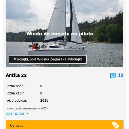
Mikołajki, port Wioska Żeglarska Mikołajki
Antila 22
10
liczba osób:
6
liczba kabin:
0
rok produkcji:
2015
nowe żagle zmienione w 2024r
opis jachtu
Cena od