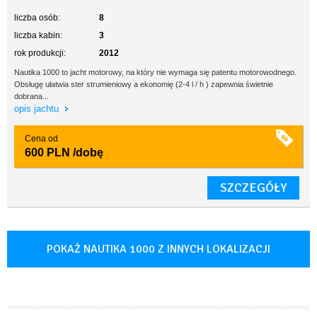
liczba osób:
8
liczba kabin:
3
rok produkcji:
2012
Nautika 1000 to jacht motorowy, na który nie wymaga się patentu motorowodnego.
Obsługę ułatwia ster strumieniowy a ekonomię (2-4 l / h ) zapewnia świetnie
dobrana...
opis jachtu
Cena od
600 PLN
/dobę
SZCZEGÓŁY
POKAŻ NAUTIKA 1000 Z INNYCH LOKALIZACJI