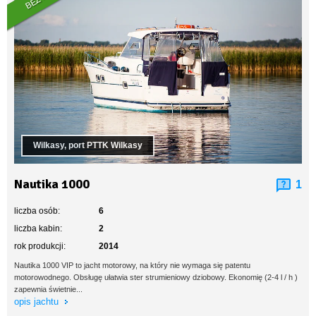
Wilkasy, port PTTK Wilkasy
Nautika 1000
1
liczba osób:
6
liczba kabin:
2
rok produkcji:
2014
Nautika 1000 VIP to jacht motorowy, na który nie wymaga się patentu
motorowodnego. Obsługę ułatwia ster strumieniowy dziobowy. Ekonomię (2-4 l / h )
zapewnia świetnie...
opis jachtu