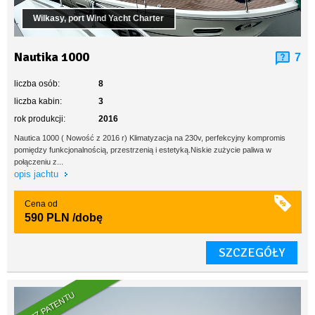
Wilkasy, port Wind Yacht Charter
Nautika 1000
7
liczba osób:
8
liczba kabin:
3
rok produkcji:
2016
Nautica 1000 ( Nowość z 2016 r) Klimatyzacja na 230v, perfekcyjny kompromis
pomiędzy funkcjonalnością, przestrzenią i estetyką.Niskie zużycie paliwa w
połączeniu z...
opis jachtu
Cena od
590 PLN
/dobę
SZCZEGÓŁY
BEZ PATENTU