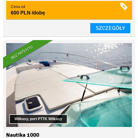
Cena od
600 PLN
/dobę
SZCZEGÓŁY
BEZ PATENTU
Wilkasy, port PTTK Wilkasy
Nautika 1000