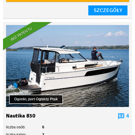
SZCZEGÓŁY
BEZ PATENTU
Ogonki, port Ognisty Ptak
Nautika 830
4
liczba osób:
6
liczba kabin:
2