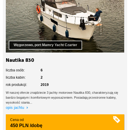
Węgorzewo, port Mamry Yacht Czarter
Nautika 830
liczba osób:
6
liczba kabin:
2
rok produkcji:
2019
W naszej ofercie znajdziecie 3 jachty motorowe Nautika 830, charakteryzują się
bardzo bogatym i komfortowym wyposażeniem. Posiadają przestronne kabiny,
wysokość stania...
opis jachtu
Cena od
450 PLN
/dobę