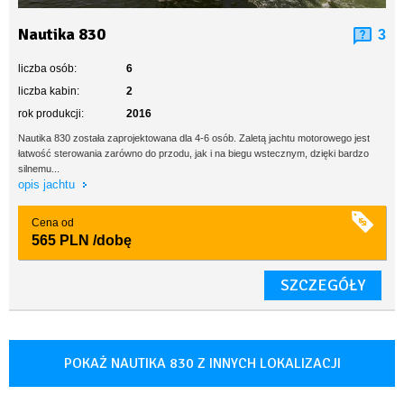
Nautika 830
3
liczba osób:
6
liczba kabin:
2
rok produkcji:
2016
Nautika 830 została zaprojektowana dla 4-6 osób. Zaletą jachtu motorowego jest
łatwość sterowania zarówno do przodu, jak i na biegu wstecznym, dzięki bardzo
silnemu...
opis jachtu
Cena od
565 PLN
/dobę
SZCZEGÓŁY
POKAŻ NAUTIKA 830 Z INNYCH LOKALIZACJI