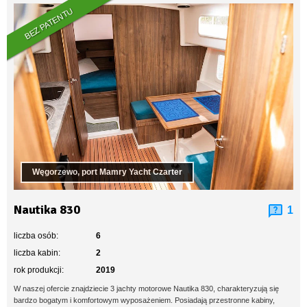
BEZ PATENTU
Węgorzewo, port Mamry Yacht Czarter
Nautika 830
1
liczba osób:
6
liczba kabin:
2
rok produkcji:
2019
W naszej ofercie znajdziecie 3 jachty motorowe Nautika 830, charakteryzują się
bardzo bogatym i komfortowym wyposażeniem. Posiadają przestronne kabiny,