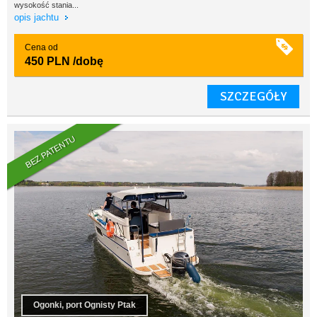
wysokość stania...
opis jachtu
Cena od
450 PLN
/dobę
SZCZEGÓŁY
BEZ PATENTU
Ogonki, port Ognisty Ptak