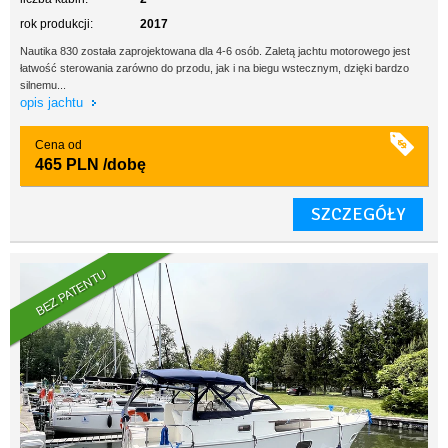
rok produkcji:
2017
Nautika 830 została zaprojektowana dla 4-6 osób. Zaletą jachtu motorowego jest
łatwość sterowania zarówno do przodu, jak i na biegu wstecznym, dzięki bardzo
silnemu...
opis jachtu
Cena od
465 PLN
/dobę
SZCZEGÓŁY
BEZ PATENTU