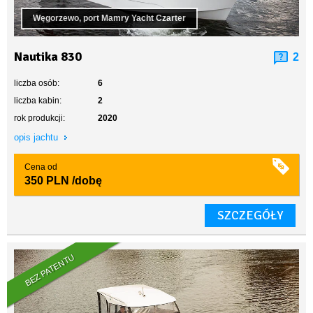
Węgorzewo, port Mamry Yacht Czarter
Nautika 830
2
liczba osób:
6
liczba kabin:
2
rok produkcji:
2020
opis jachtu
Cena od
350 PLN
/dobę
SZCZEGÓŁY
BEZ PATENTU