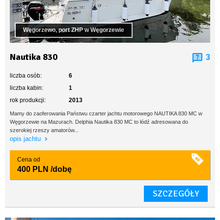
Węgorzewo, port ZHP w Węgorzewie
Nautika 830
3
liczba osób:
6
liczba kabin:
1
rok produkcji:
2013
Mamy do zaoferowania Państwu czarter jachtu motorowego NAUTIKA 830 MC w
Węgorzewie na Mazurach. Delphia Nautika 830 MC to łódź adresowana do
szerokiej rzeszy amatorów...
opis jachtu
Cena od
400 PLN
/dobę
SZCZEGÓŁY