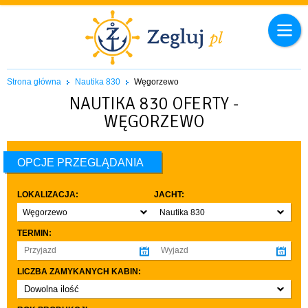
Strona główna
Nautika 830
Węgorzewo
NAUTIKA 830 OFERTY -
WĘGORZEWO
OPCJE PRZEGLĄDANIA
LOKALIZACJA:
JACHT:
Węgorzewo
Nautika 830
TERMIN:
LICZBA ZAMYKANYCH KABIN:
Dowolna ilość
co najmniej 1