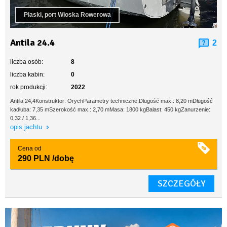
Piaski, port Wioska Rowerowa
Antila 24.4
2
liczba osób:
8
liczba kabin:
0
rok produkcji:
2022
Antila 24,4Konstruktor: OrychParametry techniczne:Dlugość max.: 8,20 mDługość
kadłuba: 7,35 mSzerokość max.: 2,70 mMasa: 1800 kgBalast: 450 kgZanurzenie:
0,32 / 1,36...
opis jachtu
Cena od
290 PLN
/dobę
SZCZEGÓŁY