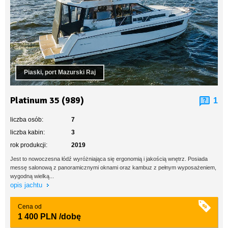
Piaski, port Mazurski Raj
Platinum 35 (989)
1
liczba osób:
7
liczba kabin:
3
rok produkcji:
2019
Jest to nowoczesna łódź wyróżniająca się ergonomią i jakością wnętrz. Posiada
messę salonową z panoramicznymi oknami oraz kambuz z pełnym wyposażeniem,
wygodną wielką...
opis jachtu
Cena od
1 400 PLN
/dobę