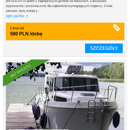
ANTILA 33+To jeden z największych jachtów na Mazurach. Luksusowo
wyposażony i przeznaczony dla najbardziej wymagających żeglarzy. 2 koła
sterowe, duży kokpit z...
opis jachtu
Cena od
590 PLN
/dobę
SZCZEGÓŁY
BEZ PATENTU