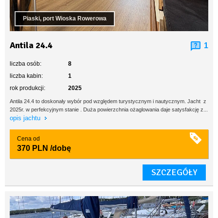
Piaski, port Wioska Rowerowa
Antila 24.4
1
liczba osób:
8
liczba kabin:
1
rok produkcji:
2025
Antila 24.4 to doskonały wybór pod względem turystycznym i nautycznym. Jacht z
2025r. w perfekcyjnym stanie . Duża powierzchnia ożaglowania daje satysfakcję z...
opis jachtu
Cena od
370 PLN
/dobę
SZCZEGÓŁY