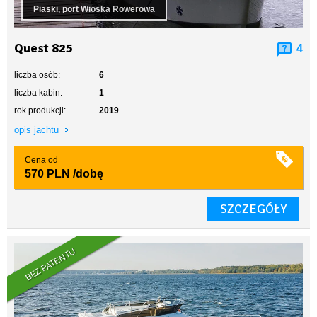
Piaski, port Wioska Rowerowa
Quest 825
4
liczba osób:
6
liczba kabin:
1
rok produkcji:
2019
opis jachtu
Cena od
570 PLN
/dobę
SZCZEGÓŁY
BEZ PATENTU