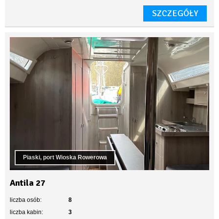
SZCZEGÓŁY
Piaski, port Wioska Rowerowa
Antila 27
liczba osób:
8
liczba kabin:
3