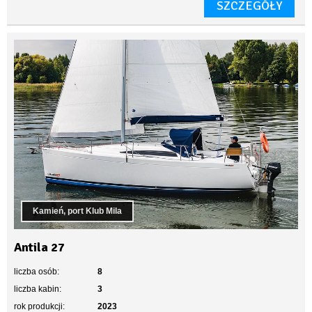
SZCZEGÓŁY
Kamień, port Klub Mila
Antila 27
liczba osób:
8
liczba kabin:
3
rok produkcji:
2023