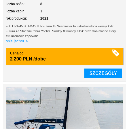
liczba osób:
8
liczba kabin:
3
rok produkcji:
2021
FUTURA 45 SEAMASTERFutura 45 Seamaster to udoskonalona wersja łodzi
Futura ze Stoczni Cobra Yachts. Solidny 80 konny silnik oraz dwa mocne stery
strumieniowe zapewnią...
opis jachtu
Cena od
2 200 PLN
/dobę
SZCZEGÓŁY