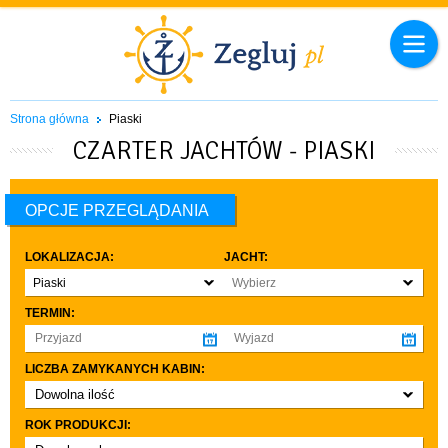
Strona główna
Piaski
CZARTER JACHTÓW - PIASKI
OPCJE PRZEGLĄDANIA
LOKALIZACJA:
JACHT:
Piaski
Wybierz
TERMIN:
LICZBA ZAMYKANYCH KABIN:
Dowolna ilość
co najmniej 1
ROK PRODUKCJI:
co najmniej 2