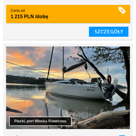
Cena od
1 215 PLN
/dobę
SZCZEGÓŁY
Piaski, port Wioska Rowerowa