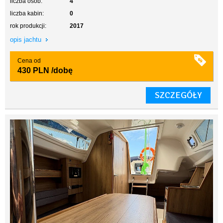
liczba osób:
4
liczba kabin:
0
rok produkcji:
2017
opis jachtu
Cena od
430 PLN
/dobę
SZCZEGÓŁY