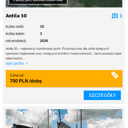
Piaski, port Wioska Rowerowa
Antila 30
1
liczba osób:
10
liczba kabin:
3
rok produkcji:
2026
Antila 30 – najnowszy komfortowy jacht. Przeznaczony dla osób lubiących
sportowe żeglowanie oraz ceniących komfort i nowoczesność. Jacht posiada super
właściwości...
opis jachtu
Cena od
700 PLN
/dobę
SZCZEGÓŁY