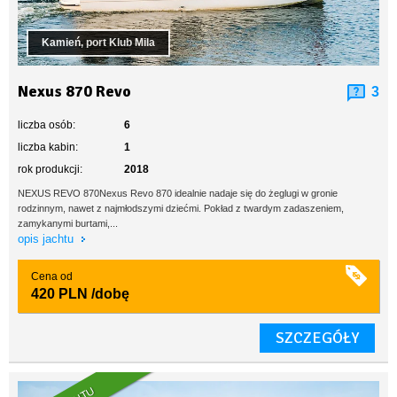
Kamień, port Klub Mila
Nexus 870 Revo
3
liczba osób:
6
liczba kabin:
1
rok produkcji:
2018
NEXUS REVO 870Nexus Revo 870 idealnie nadaje się do żeglugi w gronie
rodzinnym, nawet z najmłodszymi dziećmi. Pokład z twardym zadaszeniem,
zamykanymi burtami,...
opis jachtu
Cena od
420 PLN
/dobę
SZCZEGÓŁY