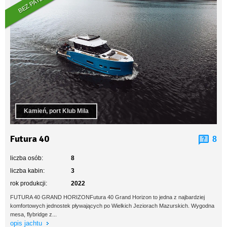
BEZ PATENTU
Kamień, port Klub Mila
Futura 40
8
liczba osób:
8
liczba kabin:
3
rok produkcji:
2022
FUTURA 40 GRAND HORIZONFutura 40 Grand Horizon to jedna z najbardziej
komfortowych jednostek pływających po Wielkich Jeziorach Mazurskich. Wygodna
mesa, flybridge z...
opis jachtu