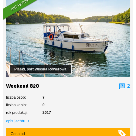
BEZ PATENTU
Piaski, port Wioska Rowerowa
Weekend 820
2
liczba osób:
7
liczba kabin:
0
rok produkcji:
2017
opis jachtu
Cena od