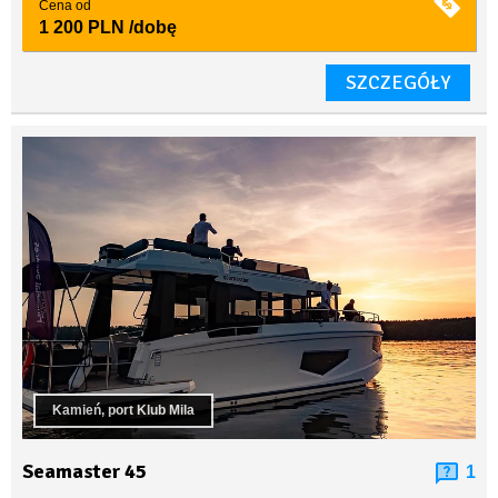
Cena od
1 200 PLN
/dobę
SZCZEGÓŁY
Kamień, port Klub Mila
Seamaster 45
1