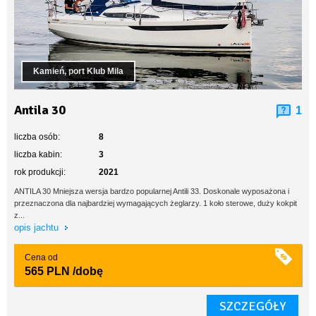
Kamień, port Klub Mila
Antila 30
1
liczba osób:
8
liczba kabin:
3
rok produkcji:
2021
ANTILA 30 Mniejsza wersja bardzo popularnej Antili 33. Doskonale wyposażona i
przeznaczona dla najbardziej wymagających żeglarzy. 1 koło sterowe, duży kokpit
z...
opis jachtu
Cena od
565 PLN
/dobę
SZCZEGÓŁY