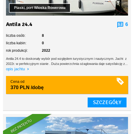
Piaski, port Wioska Rowerowa
Antila 24.4
6
liczba osób:
8
liczba kabin:
0
rok produkcji:
2022
Antila 24.4 to doskonały wybór pod względem turystycznym i nautycznym. Jacht z
2022r. w perfekcyjnym stanie . Duża powierzchnia ożaglowania daje satysfakcję z...
opis jachtu
Cena od
370 PLN
/dobę
SZCZEGÓŁY
BEZ PATENTU