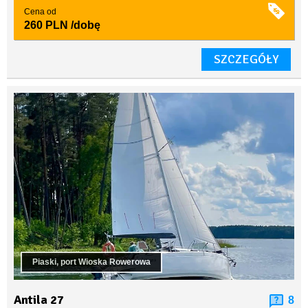
Cena od
260 PLN
/dobę
SZCZEGÓŁY
Piaski, port Wioska Rowerowa
Antila 27
8