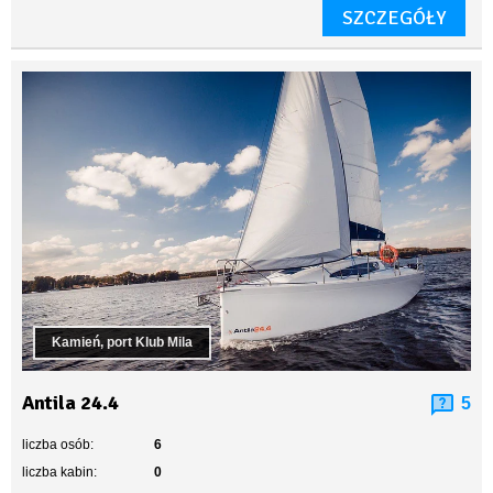
SZCZEGÓŁY
Kamień, port Klub Mila
Antila 24.4
5
liczba osób:
6
liczba kabin:
0