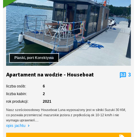
Piaski, port Korektywa
Apartament na wodzie - Houseboat
3
liczba osób:
6
liczba kabin:
2
rok produkcji:
2021
Nasz sześcioosobowy Houseboat Luna wyposażony jest w silniki Suzuki 30 KM,
co pozwala przemierzać mazurskie jeziora z prędkością ok 10-12 km/h i nie
wymaga uprawnień....
opis jachtu