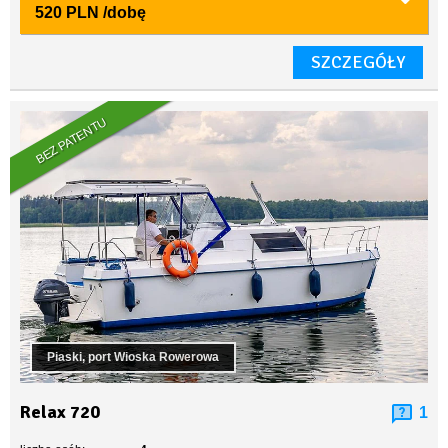
520 PLN
/dobę
SZCZEGÓŁY
BEZ PATENTU
Piaski, port Wioska Rowerowa
Relax 720
1