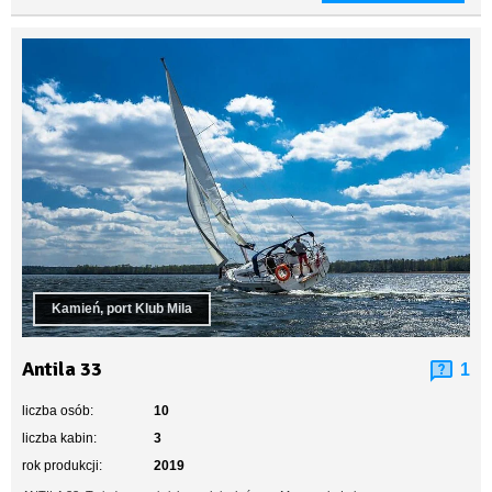
Kamień, port Klub Mila
Antila 33
1
liczba osób:
10
liczba kabin:
3
rok produkcji:
2019