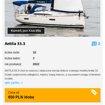
Kamień, port Klub Mila
Antila 33.3
2
liczba osób:
10
liczba kabin:
3
rok produkcji:
2022
ANTILA 33.3+Jest to nowsza i ulepszona wersja dobrze znanego modelu Antila 33.
Dzięki zwiększeniu odległości, między stopą masztu, a zaczepem sztagu zmieniono
środek...
opis jachtu
Cena od
650 PLN
/dobę