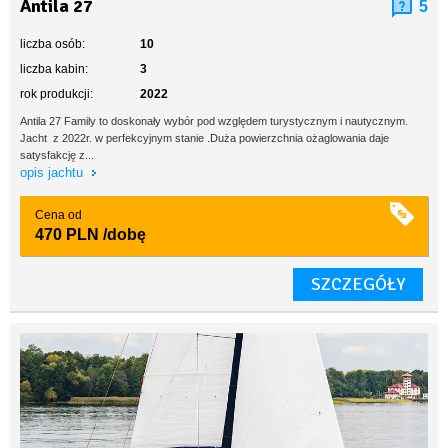
Antila 27
5
liczba osób:
10
liczba kabin:
3
rok produkcji:
2022
Antila 27 Family to doskonały wybór pod względem turystycznym i nautycznym.
Jacht z 2022r. w perfekcyjnym stanie .Duża powierzchnia ożaglowania daje
satysfakcję z...
opis jachtu
Cena od
470 PLN
/dobę
SZCZEGÓŁY