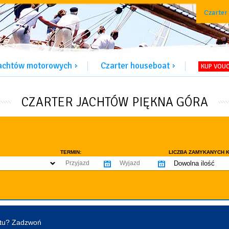
Czarter
jachtów motorowych
Czarter houseboat
KUP VOU
CZARTER JACHTÓW PIĘKNA GÓRA
TERMIN:
LICZBA ZAMYKANYCH K
Dowolna ilość
co najmniej 1
WYPOSAŻENIE:
co najmniej 2
omowe dozwolone
Ogrzewanie
Prys
co najmniej 3
tentu / licencji
Lodówka
Flyb
co najmniej 4
Ster strumieniowy
Elek
htu? Zadzwoń