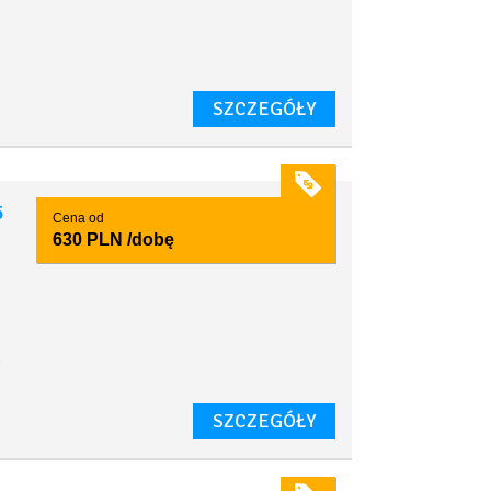
SZCZEGÓŁY
5
Cena od
630 PLN
/dobę
.
SZCZEGÓŁY