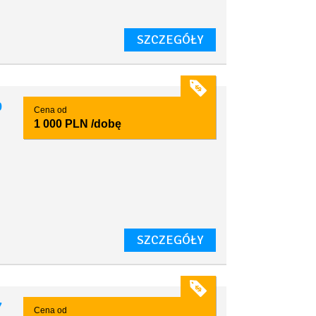
SZCZEGÓŁY
9
Cena od
1 000 PLN
/dobę
SZCZEGÓŁY
7
Cena od