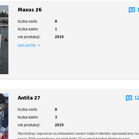
Maxus 26
liczba osób:
8
liczba kabin:
1
rok produkcji:
2019
opis jachtu
Antila 27
1
liczba osób:
8
liczba kabin:
3
rok produkcji:
2019
Wychodząc naprzeciw oczekiwaniom swoich stałych klientów wprowadzamy na
sezon 2016 sprawdzony już jacht Antila 27 w wersji Komfort.Podwyższona