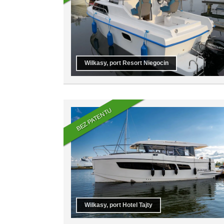
Wilkasy, port Resort Niegocin
BEZ PATENTU
Wilkasy, port Hotel Tajty