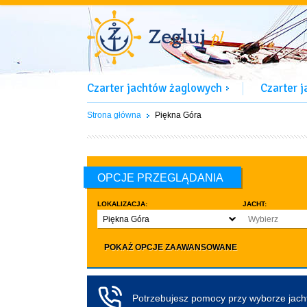
Czarter jachtów żaglowych
Czarter 
Strona główna
Piękna Góra
OPCJE PRZEGLĄDANIA
LOKALIZACJA:
JACHT:
Piękna Góra
Wybierz
LICZBA OSÓB:
INNE:
POKAŻ OPCJE ZAAWANSOWANE
Dowolna ilość
Zwierzęta d
co najmniej 4
Czarter bez pa
co najmniej 5
Koło sterowe
Potrzebujesz pomocy przy wyborze jac