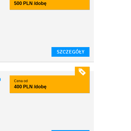
500 PLN
/dobę
.
SZCZEGÓŁY
0
Cena od
400 PLN
/dobę