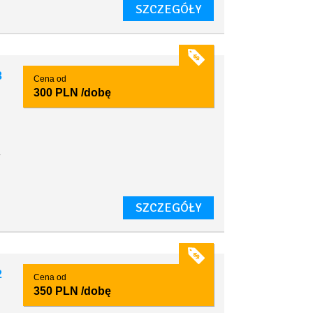
SZCZEGÓŁY
3
Cena od
300 PLN
/dobę
y
SZCZEGÓŁY
2
Cena od
350 PLN
/dobę