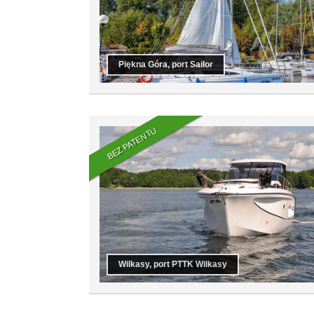
Piękna Góra, port Sailor
BEZ PATENTU
Wilkasy, port PTTK Wilkasy