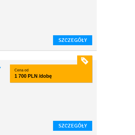
SZCZEGÓŁY
7
Cena od
1 700 PLN
/dobę
SZCZEGÓŁY