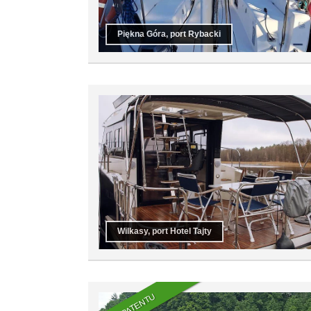
Piękna Góra, port Rybacki
Wilkasy, port Hotel Tajty
BEZ PATENTU