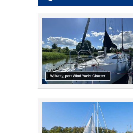
co najmniej 6
co najmniej 7
co najmniej 8
co najmniej 9
co najmniej 10
Wilkasy, port Wind Yacht Charter