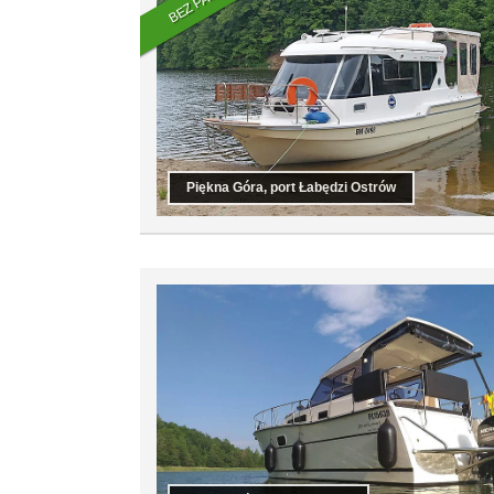
Piękna Góra, port Łabędzi Ostrów