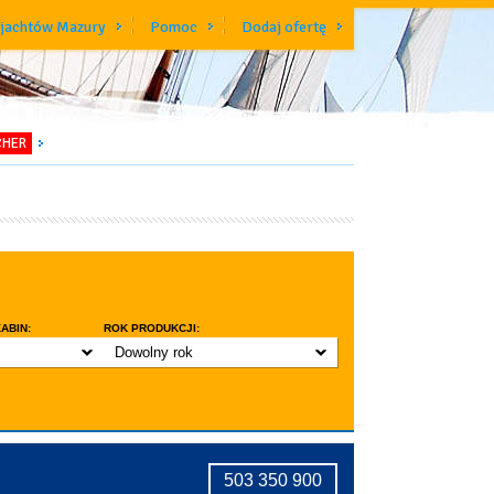
 jachtów Mazury
Pomoc
Dodaj ofertę
CHER
ABIN:
ROK PRODUKCJI:
Dowolny rok
do 3 lat
do 5 lat
znic w kabinie
do 10 lat
ridge
tryczne stawianie masztu
503 350 900