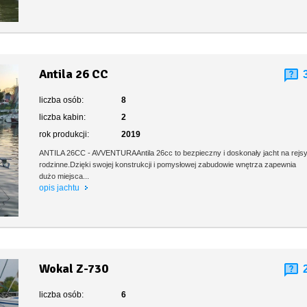
Antila 26 CC
liczba osób:
8
liczba kabin:
2
rok produkcji:
2019
ANTILA 26CC - AVVENTURAAntila 26cc to bezpieczny i doskonały jacht na rejs
rodzinne.Dzięki swojej konstrukcji i pomysłowej zabudowie wnętrza zapewnia
dużo miejsca...
opis jachtu
Wokal Z-730
liczba osób:
6