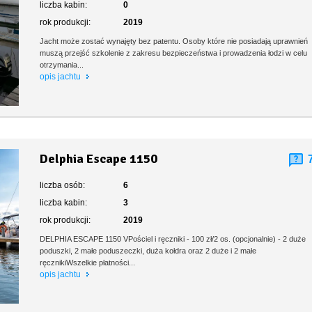
liczba kabin:
0
rok produkcji:
2019
Jacht może zostać wynajęty bez patentu. Osoby które nie posiadają uprawnień
muszą przejść szkolenie z zakresu bezpieczeństwa i prowadzenia łodzi w celu
otrzymania...
opis jachtu
Delphia Escape 1150
liczba osób:
6
liczba kabin:
3
rok produkcji:
2019
DELPHIA ESCAPE 1150 VPościel i ręczniki - 100 zł/2 os. (opcjonalnie) - 2 duże
poduszki, 2 małe poduszeczki, duża kołdra oraz 2 duże i 2 małe
ręcznikiWszelkie płatności...
opis jachtu