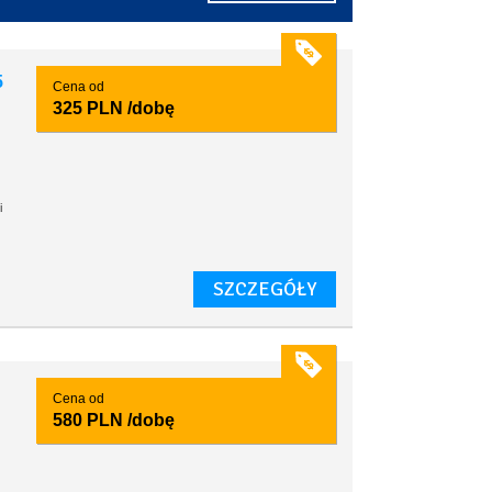
5
Cena od
325 PLN
/dobę
i
SZCZEGÓŁY
Cena od
580 PLN
/dobę