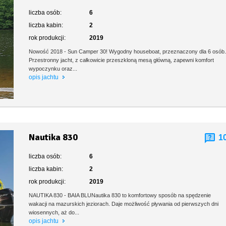
liczba osób:
6
liczba kabin:
2
rok produkcji:
2019
Nowość 2018 - Sun Camper 30! Wygodny houseboat, przeznaczony dla 6 osób
Przestronny jacht, z całkowicie przeszkloną mesą główną, zapewni komfort
wypoczynku oraz...
opis jachtu
Nautika 830
1
liczba osób:
6
liczba kabin:
2
rok produkcji:
2019
NAUTIKA 830 - BAIA BLUNautika 830 to komfortowy sposób na spędzenie
wakacji na mazurskich jeziorach. Daje możliwość pływania od pierwszych dni
wiosennych, aż do...
opis jachtu