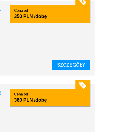
1
Cena od
350 PLN
/dobę
SZCZEGÓŁY
2
Cena od
360 PLN
/dobę