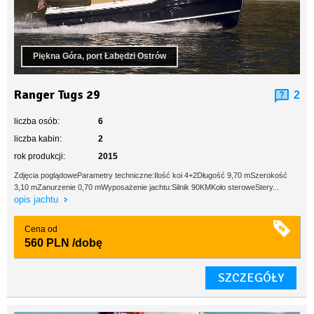
Piękna Góra, port Łabędzi Ostrów
Ranger Tugs 29
2
liczba osób:
6
liczba kabin:
2
rok produkcji:
2015
Zdjęcia poglądoweParametry techniczne:Ilość koi 4+2Długość 9,70 mSzerokość
3,10 mZanurzenie 0,70 mWyposażenie jachtu:Silnik 90KMKoło steroweStery...
opis jachtu
Cena od
560 PLN
/dobę
SZCZEGÓŁY