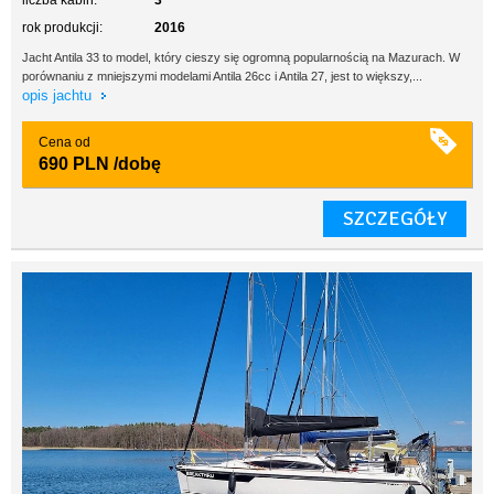
liczba kabin:
3
rok produkcji:
2016
Jacht Antila 33 to model, który cieszy się ogromną popularnością na Mazurach. W
porównaniu z mniejszymi modelami Antila 26cc i Antila 27, jest to większy,...
opis jachtu
Cena od
690 PLN
/dobę
SZCZEGÓŁY