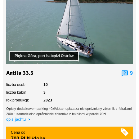
Piękna Góra, port Łabędzi Ostrów
Antila 33.3
9
liczba osób:
10
liczba kabin:
3
rok produkcji:
2023
Opłaty dodatkowe:- parking 40zł/doba- opłata za nie opróżniony zbiornik z fekaliami
200zł- samodzielne opróżnienie zbiornika z fekaliami w porcie 70zł
opis jachtu
Cena od
700 PLN
/dobę