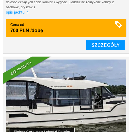
do osób ceniących sobie komfort i wygodę. 3 oddzielne zamykane kabiny 2
osobowe, prysznic z...
opis jachtu
Cena od
700 PLN
/dobę
SZCZEGÓŁY
BEZ PATENTU