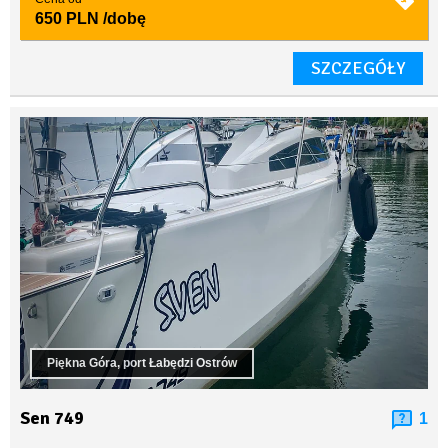
650 PLN
/dobę
SZCZEGÓŁY
Piękna Góra, port Łabędzi Ostrów
Sen 749
1