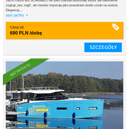
Jacht Futura 900 SCARABEO nie tylko stanowi doskonały wybór dla miłośników
żeglugi „bez żagli”, ale również imponuje jako prawdziwe dzieło sztuki na wodzie.
Elegancja,...
opis jachtu
Cena od
690 PLN
/dobę
SZCZEGÓŁY
BEZ PATENTU