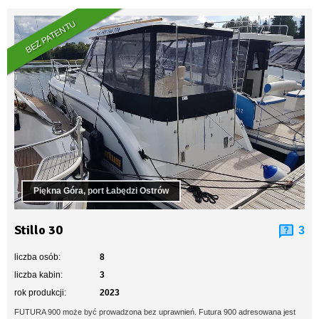
BEZ PATENTU
Piękna Góra, port Łabędzi Ostrów
Stillo 30
3
liczba osób:
8
liczba kabin:
3
rok produkcji:
2023
FUTURA 900 może być prowadzona bez uprawnień. Futura 900 adresowana jest