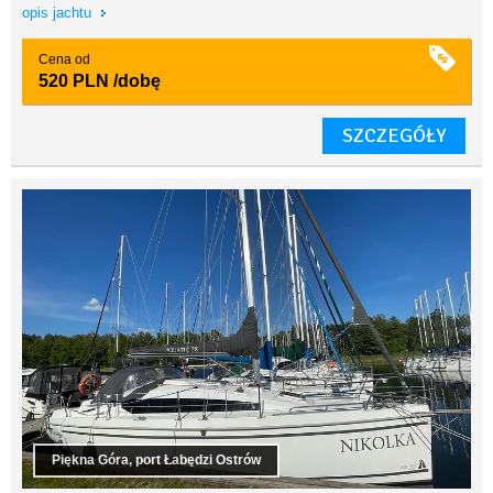
opis jachtu
Cena od
520 PLN
/dobę
SZCZEGÓŁY
Piękna Góra, port Łabędzi Ostrów