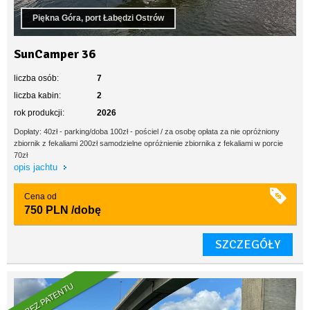
Piękna Góra, port Łabędzi Ostrów
SunCamper 36
liczba osób:
7
liczba kabin:
2
rok produkcji:
2026
Dopłaty: 40zł - parking/doba 100zł - pościel / za osobę opłata za nie opróżniony
zbiornik z fekaliami 200zł samodzielne opróżnienie zbiornika z fekaliami w porcie
70zł
opis jachtu
Cena od
750 PLN
/dobę
SZCZEGÓŁY
BEZ PATENTU