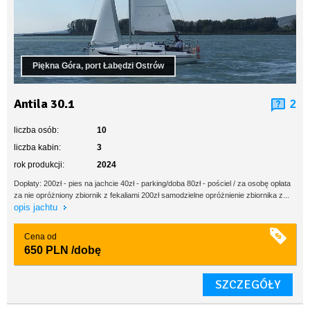
Piękna Góra, port Łabędzi Ostrów
Antila 30.1
2
liczba osób:
10
liczba kabin:
3
rok produkcji:
2024
Dopłaty: 200zł - pies na jachcie 40zł - parking/doba 80zł - pościel / za osobę opłata
za nie opróżniony zbiornik z fekaliami 200zł samodzielne opróżnienie zbiornika z...
opis jachtu
Cena od
650 PLN
/dobę
SZCZEGÓŁY