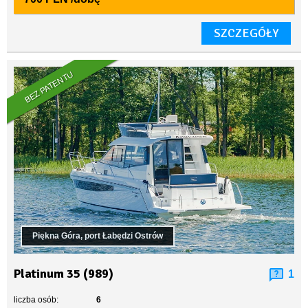
SZCZEGÓŁY
BEZ PATENTU
Piękna Góra, port Łabędzi Ostrów
Platinum 35 (989)
1
liczba osób:
6