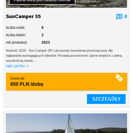
Piękna Góra, port Łabędzi Ostrów
SunCamper 35
8
liczba osób:
6
liczba kabin:
2
rok produkcji:
2023
Nowość 2018 - Sun Camper 35! Luksusowy houseboat przeznaczony dla
najbardziej wymagających klientów. Posiada przestronne i jasne wnętrze z pełną
wysokością stania....
opis jachtu
Cena od
650 PLN
/dobę
SZCZEGÓŁY