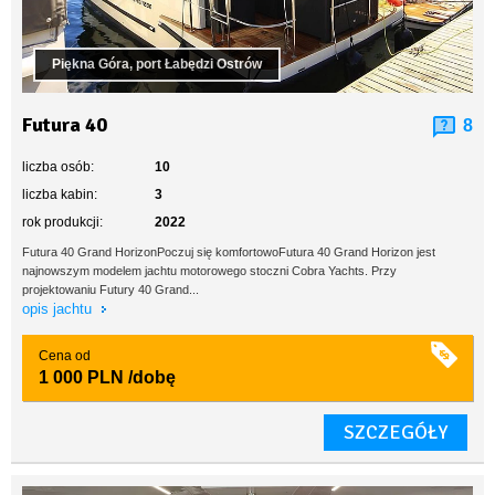
Piękna Góra, port Łabędzi Ostrów
Futura 40
8
liczba osób:
10
liczba kabin:
3
rok produkcji:
2022
Futura 40 Grand HorizonPoczuj się komfortowoFutura 40 Grand Horizon jest
najnowszym modelem jachtu motorowego stoczni Cobra Yachts. Przy
projektowaniu Futury 40 Grand...
opis jachtu
Cena od
1 000 PLN
/dobę
SZCZEGÓŁY