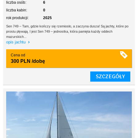
liczba osób:
6
liczba kabin:
0
rok produkcji:
2025
Sen 749 – Tam, gdzie kończy się rzemiosło, a zaczyna dusza! Są jachty, które po
prostu pływają. I jest Sen 749 – jednostka, która pamięta każdy oddech
mazurskich...
opis jachtu
Cena od
300 PLN
/dobę
SZCZEGÓŁY