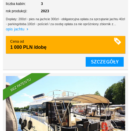
liczba kabin:
3
rok produkcji:
2023
Dopłaty: 200zł - pies na jachcie 300zł - obligatoryjna opłata za sprzątanie jachtu 40zł
- parking/doba 100zł - pościel / za osobę opłata za nie opróżniony zbiornik z...
opis jachtu
Cena od
1 000 PLN
/dobę
SZCZEGÓŁY
BEZ PATENTU