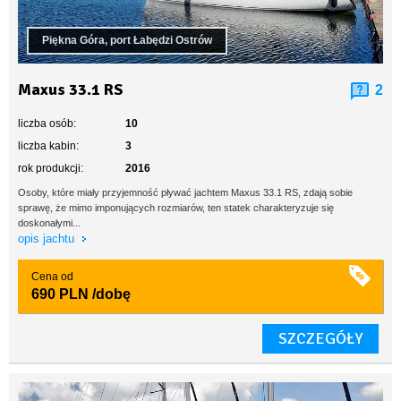
Piękna Góra, port Łabędzi Ostrów
Maxus 33.1 RS
2
liczba osób:
10
liczba kabin:
3
rok produkcji:
2016
Osoby, które miały przyjemność pływać jachtem Maxus 33.1 RS, zdają sobie
sprawę, że mimo imponujących rozmiarów, ten statek charakteryzuje się
doskonałymi...
opis jachtu
Cena od
690 PLN
/dobę
SZCZEGÓŁY