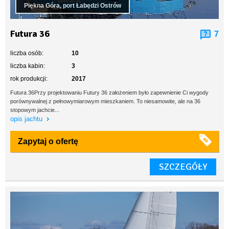
Piękna Góra, port Łabędzi Ostrów
Futura 36
7
liczba osób:
10
liczba kabin:
3
rok produkcji:
2017
Futura 36Przy projektowaniu Futury 36 założeniem było zapewnienie Ci wygody
porównywalnej z pełnowymiarowym mieszkaniem. To niesamowite, ale na 36
stopowym jachcie...
opis jachtu
Zapytaj o ofertę
SZCZEGÓŁY