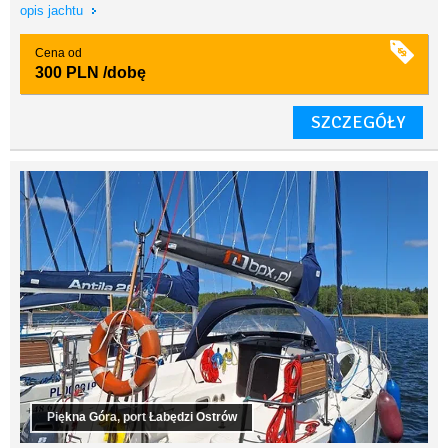
opis jachtu
Cena od
300 PLN
/dobę
SZCZEGÓŁY
Piękna Góra, port Łabędzi Ostrów