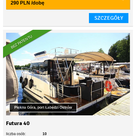
290 PLN
/dobę
SZCZEGÓŁY
BEZ PATENTU
Piękna Góra, port Łabędzi Ostrów
Futura 40
liczba osób:
10