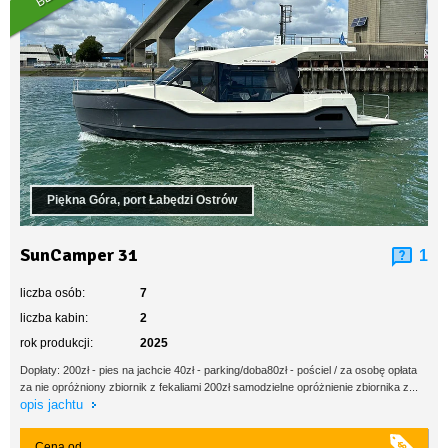
Piękna Góra, port Łabędzi Ostrów
SunCamper 31
1
liczba osób:
7
liczba kabin:
2
rok produkcji:
2025
Dopłaty: 200zł - pies na jachcie 40zł - parking/doba80zł - pościel / za osobę opłata
za nie opróżniony zbiornik z fekaliami 200zł samodzielne opróżnienie zbiornika z...
opis jachtu
Cena od