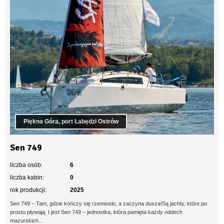
Piękna Góra, port Łabędzi Ostrów
Sen 749
liczba osób:
6
liczba kabin:
0
rok produkcji:
2025
Sen 749 – Tam, gdzie kończy się rzemiosło, a zaczyna dusza!Są jachty, które po
prostu pływają. I jest Sen 749 – jednostka, która pamięta każdy oddech
mazurskich...