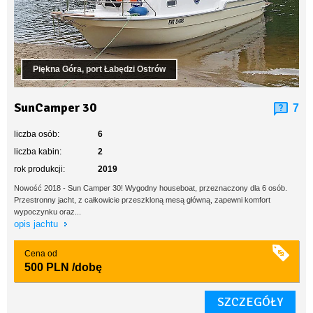
Piękna Góra, port Łabędzi Ostrów
SunCamper 30
7
liczba osób:
6
liczba kabin:
2
rok produkcji:
2019
Nowość 2018 - Sun Camper 30! Wygodny houseboat, przeznaczony dla 6 osób.
Przestronny jacht, z całkowicie przeszkloną mesą główną, zapewni komfort
wypoczynku oraz...
opis jachtu
Cena od
500 PLN
/dobę
SZCZEGÓŁY