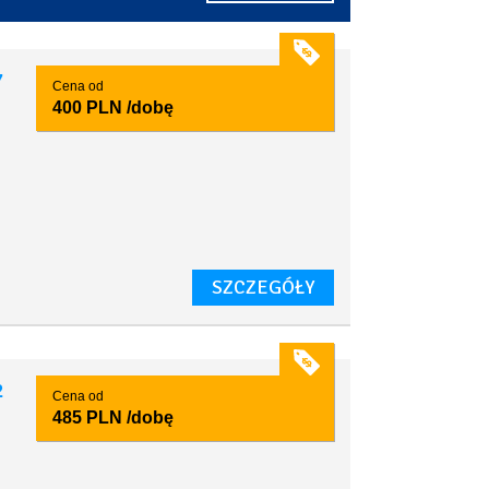
7
Cena od
400 PLN
/dobę
SZCZEGÓŁY
2
Cena od
485 PLN
/dobę