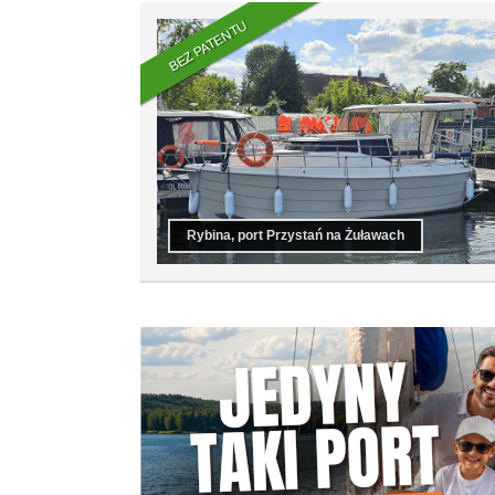
BEZ PATENTU
Rybina, port Przystań na Żuławach