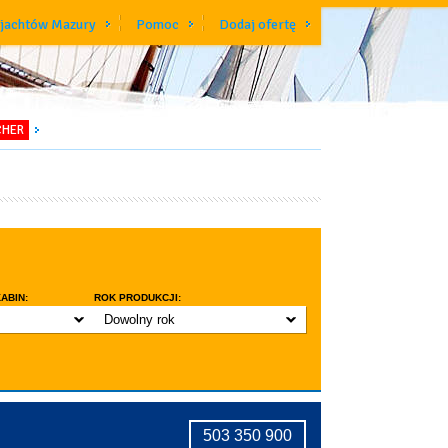
 jachtów Mazury
Pomoc
Dodaj ofertę
CHER
ABIN:
ROK PRODUKCJI:
Dowolny rok
do 3 lat
do 5 lat
znic w kabinie
do 10 lat
ridge
tryczne stawianie masztu
503 350 900