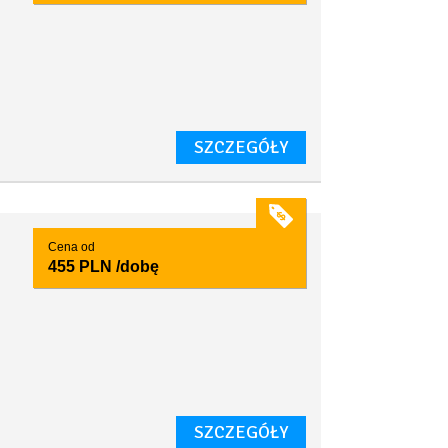
SZCZEGÓŁY
Cena od
455 PLN
/dobę
SZCZEGÓŁY