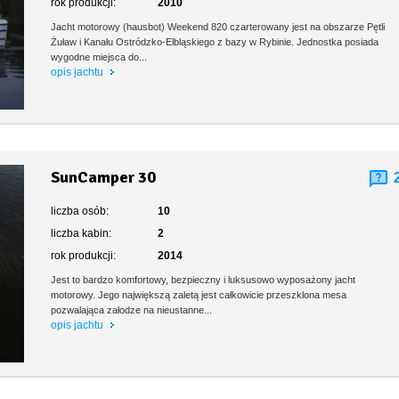
rok produkcji:
2010
Jacht motorowy (hausbot) Weekend 820 czarterowany jest na obszarze Pętli
Żuław i Kanału Ostródzko-Elbląskiego z bazy w Rybinie. Jednostka posiada
wygodne miejsca do...
opis jachtu
SunCamper 30
liczba osób:
10
liczba kabin:
2
rok produkcji:
2014
Jest to bardzo komfortowy, bezpieczny i luksusowo wyposażony jacht
motorowy. Jego największą zaletą jest całkowicie przeszklona mesa
pozwalająca załodze na nieustanne...
opis jachtu