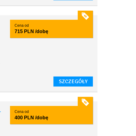
Cena od
715 PLN
/dobę
a
SZCZEGÓŁY
1
Cena od
400 PLN
/dobę