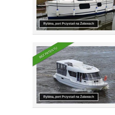
Rybina, port Przystań na Żuławach
BEZ PATENTU
Rybina, port Przystań na Żuławach