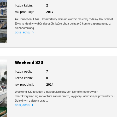
liczba kabin:
2
rok produkcji:
2017
🏡 Houseboat Elvis – komfortowy dom na wodzie dla całej rodziny Houseboat
Elvis to idealny wybór dla osób, które chcą połączyć komfort apartamentu z
niezapomnianą...
opis jachtu
Weekend 820
liczba osób:
7
liczba kabin:
0
rok produkcji:
2014
Weekend 820 to jeden z najpopularniejszych jachtów motorowych
charakteryzuje się niewielkim zanurzeniem, wygodą i łatwością w prowadzeniu.
Dzięki tym zaletom oraz...
opis jachtu