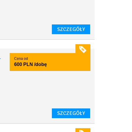
SZCZEGÓŁY
1
Cena od
600 PLN
/dobę
SZCZEGÓŁY