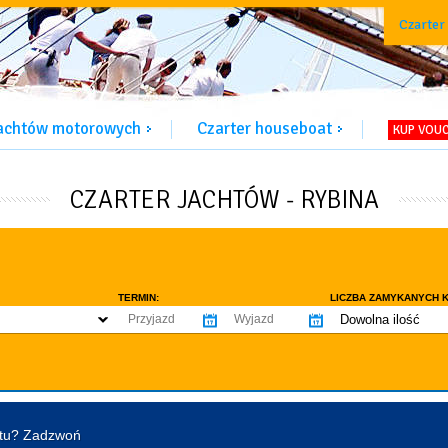
Czarter
jachtów motorowych
Czarter houseboat
KUP VOU
CZARTER JACHTÓW - RYBINA
TERMIN:
LICZBA ZAMYKANYCH K
Dowolna ilość
co najmniej 1
WYPOSAŻENIE:
co najmniej 2
omowe dozwolone
Ogrzewanie
Prys
co najmniej 3
tentu / licencji
Lodówka
Flyb
co najmniej 4
Ster strumieniowy
Elek
htu? Zadzwoń