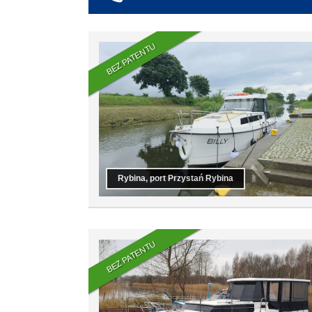
co najmniej 6
co najmniej 7
co najmniej 8
BEZ PATENTU
co najmniej 9
co najmniej 10
Rybina, port Przystań Rybina
BEZ PATENTU