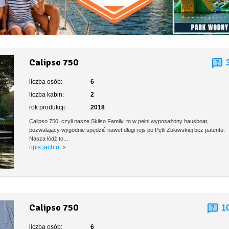
Calipso 750
liczba osób:
6
liczba kabin:
2
rok produkcji:
2018
Calipso 750, czyli nasze Skilso Family, to w pełni wyposażony hausboat,
pozwalający wygodnie spędzić nawet długi rejs po Pętli Żuławskiej bez patentu.
Nasza łódź to...
opis jachtu
Calipso 750
1
liczba osób:
6