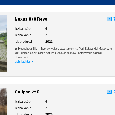
Toaleta stacjonarna
Nexus 870 Revo
liczba osób:
6
liczba kabin:
2
rok produkcji:
2021
🏡 Houseboat Billy – Twój pływający apartament na Pętli Żuławskiej Marzysz o
kilku dniach ciszy, blisko natury, z dala od tłumów i hotelowego zgiełku?
Houseboat...
opis jachtu
Calipso 750
liczba osób:
6
liczba kabin:
2
rok produkcji:
2020