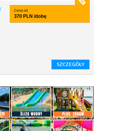
2
Cena od
370 PLN
/dobę
SZCZEGÓŁY