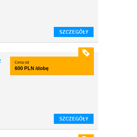
SZCZEGÓŁY
2
Cena od
600 PLN
/dobę
SZCZEGÓŁY