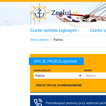
Czarter jachtów żaglowych
Czarter 
Strona główna
Rybina
OPCJE PRZEGLĄDANIA
LOKALIZACJA:
JACHT:
Rybina
Wybierz
LICZBA OSÓB:
INNE:
POKAŻ OPCJE ZAAWANSOWANE
Dowolna ilość
Zwierzęta d
co najmniej 4
Czarter bez pa
co najmniej 5
Koło sterowe
Potrzebujesz pomocy przy wyborze jac