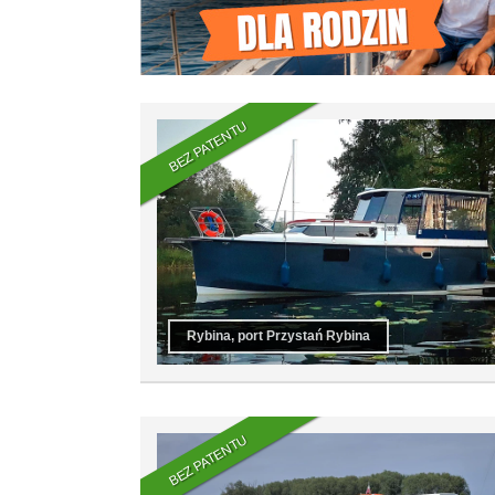
BEZ PATENTU
Rybina, port Przystań Rybina
BEZ PATENTU