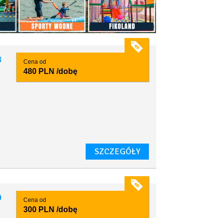
3
Cena od
480 PLN
/dobę
SZCZEGÓŁY
0
Cena od
300 PLN
/dobę