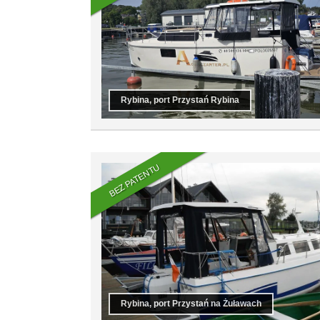
Rybina, port Przystań Rybina
BEZ PATENTU
Rybina, port Przystań na Żuławach