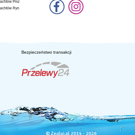
jachtów Pisz
jachtów Ryn
Bezpieczeństwo transakcji
© Zegluj.pl 2014 - 2026