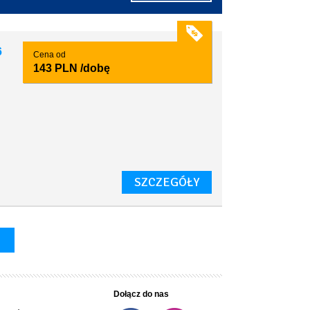
6
Cena od
143 PLN
/dobę
SZCZEGÓŁY
Dołącz do nas