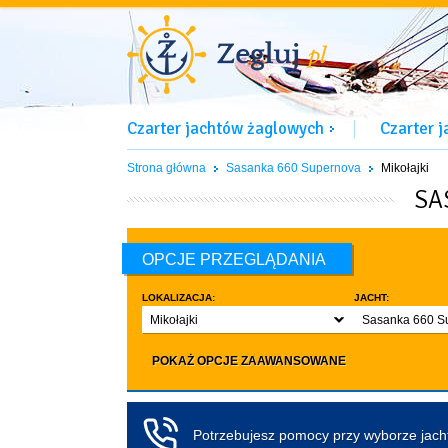
Czarter jachtów żaglowych
Czarter 
Strona główna
Sasanka 660 Supernova
Mikołajki
SA
OPCJE PRZEGLĄDANIA
LOKALIZACJA:
JACHT:
Mikołajki
Sasanka 660 S
LICZBA OSÓB:
INNE:
POKAŻ OPCJE ZAAWANSOWANE
Dowolna ilość
Zwierzęta d
co najmniej 4
Czarter bez pa
co najmniej 5
Koło sterowe
Potrzebujesz pomocy przy wyborze jac