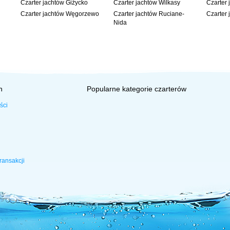
Czarter jachtów Giżycko
Czarter jachtów Wilkasy
Czarter 
Czarter jachtów Węgorzewo
Czarter jachtów Ruciane-
Czarter 
Nida
h
Popularne kategorie czarterów
ści
ransakcji