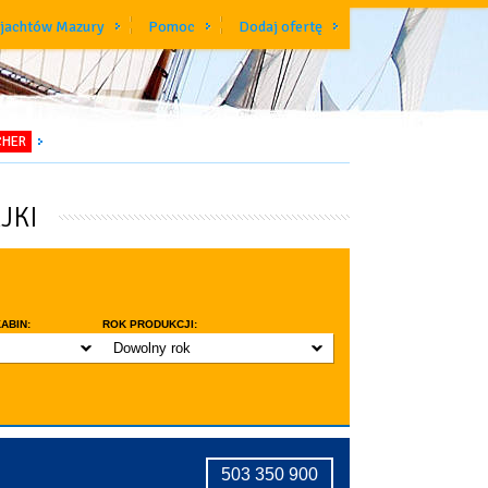
 jachtów Mazury
Pomoc
Dodaj ofertę
CHER
JKI
ABIN:
ROK PRODUKCJI:
Dowolny rok
do 3 lat
do 5 lat
znic w kabinie
do 10 lat
ridge
tryczne stawianie masztu
503 350 900