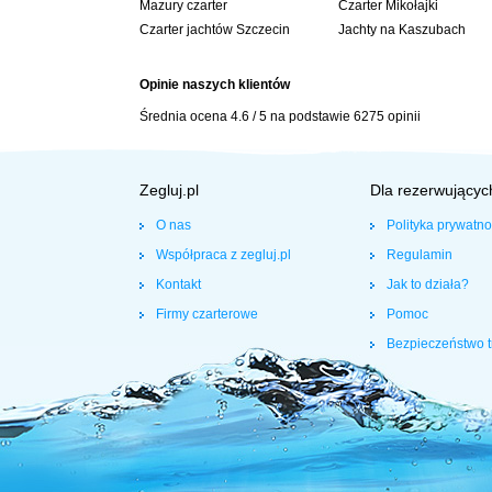
Mazury czarter
Czarter Mikołajki
Czarter jachtów Szczecin
Jachty na Kaszubach
Opinie naszych klientów
Średnia ocena
4.6
/
5
na podstawie
6275
opinii
Zegluj.pl
Dla rezerwującyc
O nas
Polityka prywatno
Współpraca z zegluj.pl
Regulamin
Kontakt
Jak to działa?
Firmy czarterowe
Pomoc
Bezpieczeństwo t