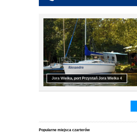
co najmniej 6
co najmniej 7
co najmniej 8
co najmniej 9
co najmniej 10
Jora Wielka, port Przystań Jora Wielka 4
Popularne miejsca czarterów