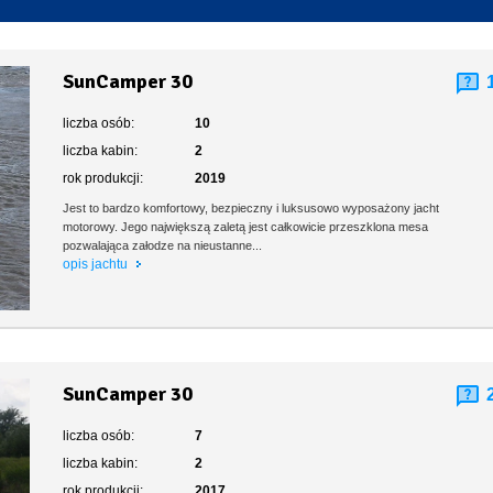
Toaleta stacjonarna
SunCamper 30
liczba osób:
10
liczba kabin:
2
rok produkcji:
2019
Jest to bardzo komfortowy, bezpieczny i luksusowo wyposażony jacht
motorowy. Jego największą zaletą jest całkowicie przeszklona mesa
pozwalająca załodze na nieustanne...
opis jachtu
SunCamper 30
liczba osób:
7
liczba kabin:
2
rok produkcji:
2017