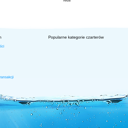
Nida
h
Popularne kategorie czarterów
ści
ransakcji