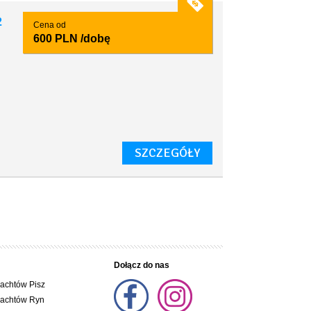
2
Cena od
600 PLN
/dobę
SZCZEGÓŁY
Dołącz do nas
jachtów Pisz
jachtów Ryn