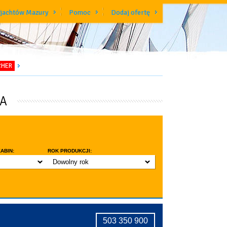
 jachtów Mazury
Pomoc
Dodaj ofertę
CHER
KA
ABIN:
ROK PRODUKCJI:
Dowolny rok
do 3 lat
do 5 lat
znic w kabinie
do 10 lat
ridge
tryczne stawianie masztu
503 350 900