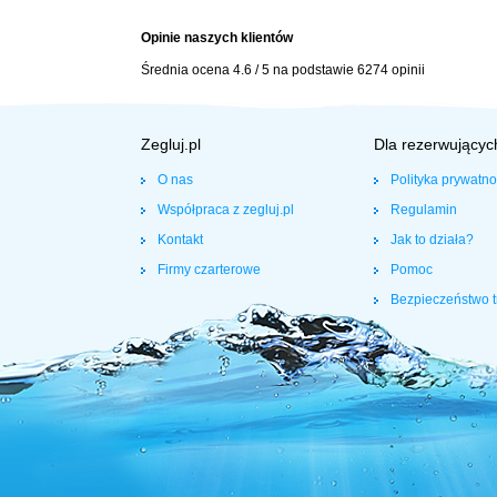
Opinie naszych klientów
Średnia ocena
4.6
/
5
na podstawie
6274
opinii
Zegluj.pl
Dla rezerwującyc
O nas
Polityka prywatno
Współpraca z zegluj.pl
Regulamin
Kontakt
Jak to działa?
Firmy czarterowe
Pomoc
Bezpieczeństwo t