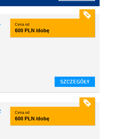
1
Cena od
600 PLN
/dobę
SZCZEGÓŁY
2
Cena od
600 PLN
/dobę