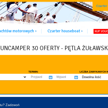
Czarter
jachtów motorowych
Czarter houseboat
KUP VOU
UNCAMPER 30 OFERTY - PĘTLA ŻUŁAWS
TERMIN:
LICZBA ZAMYKANYCH K
Dowolna ilość
co najmniej 1
WYPOSAŻENIE:
co najmniej 2
omowe dozwolone
Ogrzewanie
Prys
co najmniej 3
tentu / licencji
Lodówka
Flyb
co najmniej 4
Ster strumieniowy
Elek
htu? Zadzwoń