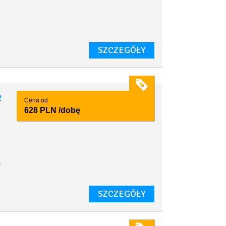
SZCZEGÓŁY
2
Cena od
628 PLN
/dobę
e
SZCZEGÓŁY