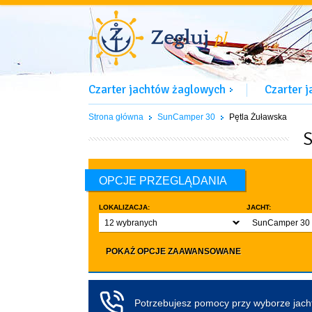
Czarter jachtów żaglowych
Czarter 
Strona główna
SunCamper 30
Pętla Żuławska
S
OPCJE PRZEGLĄDANIA
LOKALIZACJA:
JACHT:
12 wybranych
SunCamper 30
LICZBA OSÓB:
INNE:
POKAŻ OPCJE ZAAWANSOWANE
Dowolna ilość
Zwierzęta d
co najmniej 4
Czarter bez pa
co najmniej 5
Koło sterowe
Potrzebujesz pomocy przy wyborze jac