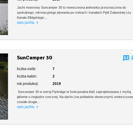
Jacht motorowy Suncamper 30 to nowoczesna jednostka przeznaczona do
spokojnego, rekreacyjnego pływania po rzekach i kanałach Pętli Żuławskiej czy
Kanału Elbląskiego....
opis jachtu
SunCamper 30
liczba osób:
7
liczba kabin:
2
rok produkcji:
2019
Suncamper 30 w wersji Flybridge to funkcjonalna łódź zaprojektowana z myślą
głównie o żegludze rzecznej. Na dachu (na pokładzie słonecznym) umieszczon
zostało drugie...
opis jachtu