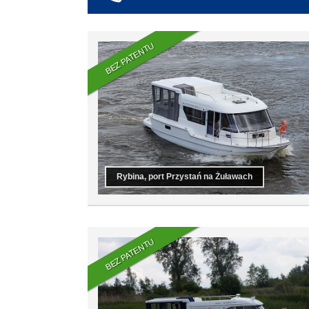
co najmniej 6
co najmniej 7
co najmniej 8
BEZ PATENTU
co najmniej 9
co najmniej 10
Rybina, port Przystań na Żuławach
BEZ PATENTU