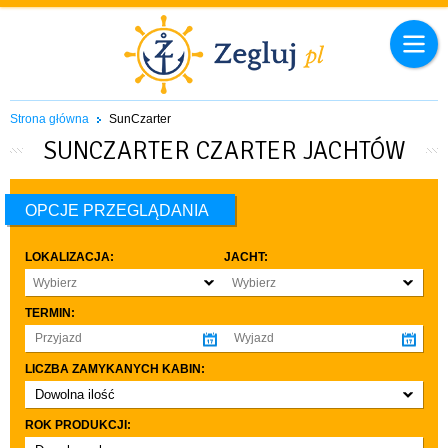
Strona główna
SunCzarter
SUNCZARTER CZARTER JACHTÓW
OPCJE PRZEGLĄDANIA
LOKALIZACJA:
JACHT:
Wybierz
Wybierz
TERMIN:
LICZBA ZAMYKANYCH KABIN:
Dowolna ilość
co najmniej 1
ROK PRODUKCJI:
co najmniej 2