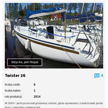
Giżycko, port Royal
Twister 26
4
liczba osób:
8
liczba kabin:
1
rok produkcji:
2014
W 2024 r. jacht przeszedł gruntowny remont, gdzie wymieniony został środek jachtu
wraz z tapicerką i materacami.