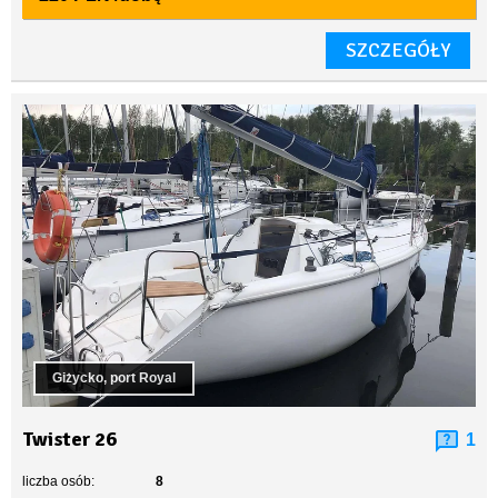
SZCZEGÓŁY
Giżycko, port Royal
Twister 26
1
liczba osób:
8