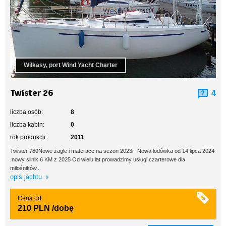
Wilkasy, port Wind Yacht Charter
Twister 26
4
liczba osób:
8
liczba kabin:
0
rok produkcji:
2011
Twister 780Nowe żagle i materace na sezon 2023r Nowa lodówka od 14 lipca 2024
.nowy silnik 6 KM z 2025 Od wielu lat prowadzimy usługi czarterowe dla
miłośników...
opis jachtu
Cena od
210 PLN
/dobę