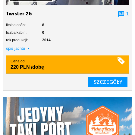
Twister 26
1
liczba osób:
8
liczba kabin:
0
rok produkcji:
2014
opis jachtu
Cena od
220 PLN
/dobę
SZCZEGÓŁY