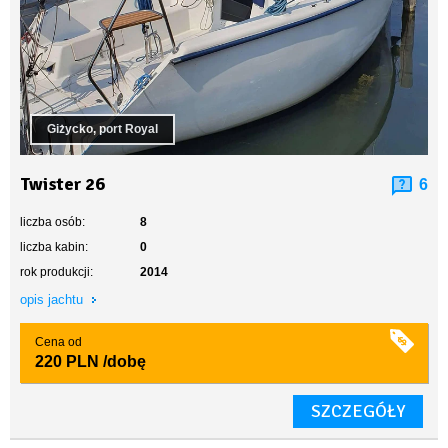
Giżycko, port Royal
Twister 26
6
liczba osób:
8
liczba kabin:
0
rok produkcji:
2014
opis jachtu
Cena od
220 PLN
/dobę
SZCZEGÓŁY