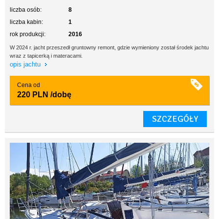
liczba osób:
8
liczba kabin:
1
rok produkcji:
2016
W 2024 r. jacht przeszedł gruntowny remont, gdzie wymieniony został środek jachtu
wraz z tapicerką i materacami.
opis jachtu
Cena od
220 PLN
/dobę
SZCZEGÓŁY