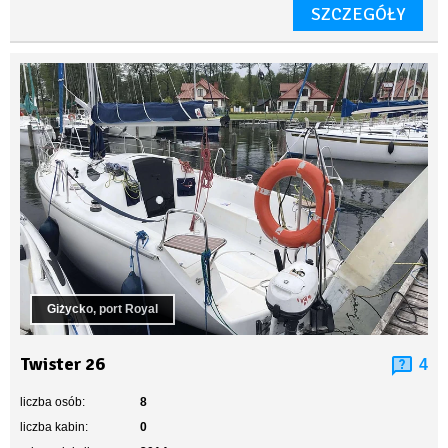
SZCZEGÓŁY
Giżycko, port Royal
Twister 26
4
liczba osób:
8
liczba kabin:
0