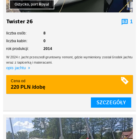
Giżycko, port Royal
Twister 26
1
liczba osób:
8
liczba kabin:
0
rok produkcji:
2014
W 2024 r. jacht przeszedł gruntowny remont, gdzie wymieniony został środek jachtu
wraz z tapicerką i materacami.
opis jachtu
Cena od
220 PLN
/dobę
SZCZEGÓŁY