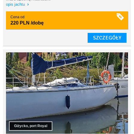
opis jachtu
Cena od
220 PLN
/dobę
SZCZEGÓŁY
Giżycko, port Royal