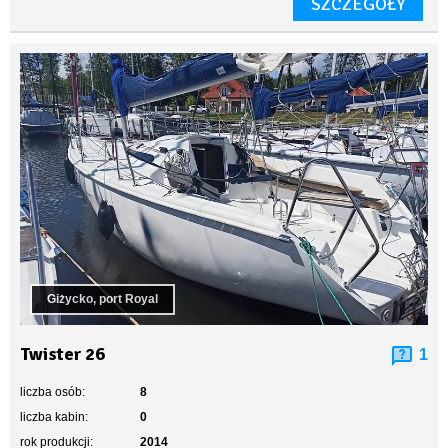
SZCZEGÓŁY
Giżycko, port Royal
Twister 26
1
liczba osób:
8
liczba kabin:
0
rok produkcji:
2014