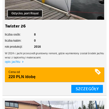
Giżycko, port Royal
Twister 26
liczba osób:
8
liczba kabin:
0
rok produkcji:
2016
W 2024 r. jacht przeszedł gruntowny remont, gdzie wymieniony został środek jachtu
wraz z tapicerką i materacami.
opis jachtu
Cena od
220 PLN
/dobę
SZCZEGÓŁY