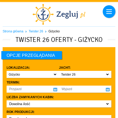
Strona główna
Twister 26
Giżycko
TWISTER 26 OFERTY - GIŻYCKO
OPCJE PRZEGLĄDANIA
LOKALIZACJA:
JACHT:
Giżycko
Twister 26
TERMIN:
LICZBA ZAMYKANYCH KABIN:
Dowolna ilość
co najmniej 1
ROK PRODUKCJI:
co najmniej 2