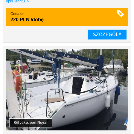
opis jachtu
Cena od
220 PLN
/dobę
SZCZEGÓŁY
Giżycko, port Royal