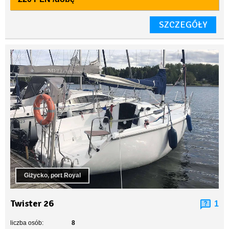
SZCZEGÓŁY
Giżycko, port Royal
Twister 26
1
liczba osób:
8