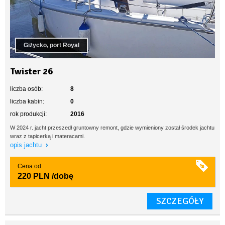
Giżycko, port Royal
Twister 26
liczba osób:
8
liczba kabin:
0
rok produkcji:
2016
W 2024 r. jacht przeszedł gruntowny remont, gdzie wymieniony został środek jachtu
wraz z tapicerką i materacami.
opis jachtu
Cena od
220 PLN
/dobę
SZCZEGÓŁY