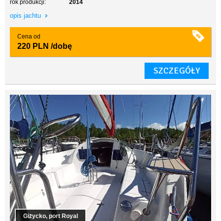
rok produkcji:
2014
opis jachtu
Cena od
220 PLN
/dobę
SZCZEGÓŁY
Giżycko, port Royal