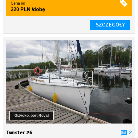
Cena od
220 PLN
/dobę
SZCZEGÓŁY
Giżycko, port Royal
Twister 26
2