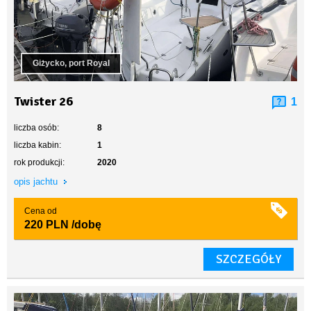
Giżycko, port Royal
Twister 26
1
liczba osób:
8
liczba kabin:
1
rok produkcji:
2020
opis jachtu
Cena od
220 PLN
/dobę
SZCZEGÓŁY