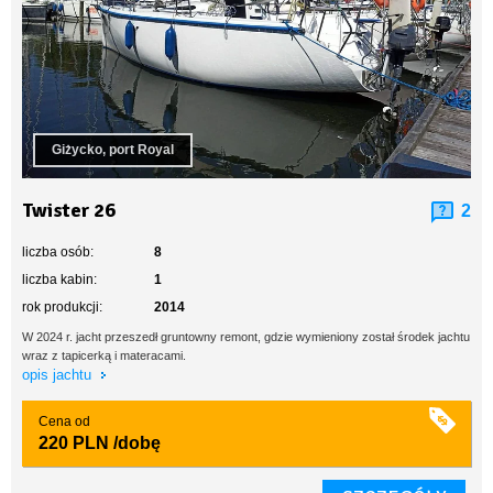
Giżycko, port Royal
Twister 26
2
liczba osób:
8
liczba kabin:
1
rok produkcji:
2014
W 2024 r. jacht przeszedł gruntowny remont, gdzie wymieniony został środek jachtu
wraz z tapicerką i materacami.
opis jachtu
Cena od
220 PLN
/dobę