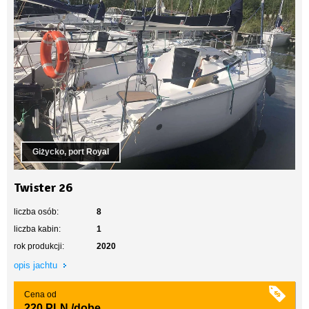
Giżycko, port Royal
Twister 26
liczba osób:
8
liczba kabin:
1
rok produkcji:
2020
opis jachtu
Cena od
220 PLN
/dobę