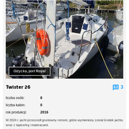
Giżycko, port Royal
Twister 26
3
liczba osób:
8
liczba kabin:
0
rok produkcji:
2016
W 2024 r. jacht przeszedł gruntowny remont, gdzie wymieniony został środek jachtu
wraz z tapicerką i materacami.