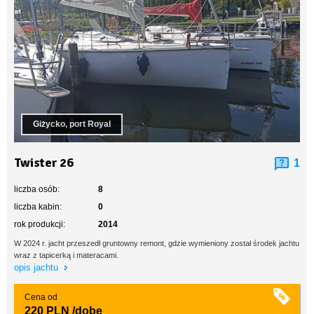
Giżycko, port Royal
Twister 26
1
liczba osób:
8
liczba kabin:
0
rok produkcji:
2014
W 2024 r. jacht przeszedł gruntowny remont, gdzie wymieniony został środek jachtu
wraz z tapicerką i materacami.
opis jachtu
Cena od
220 PLN
/dobę