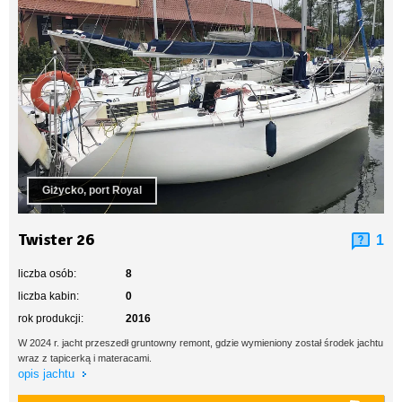
Giżycko, port Royal
Twister 26
1
liczba osób:
8
liczba kabin:
0
rok produkcji:
2016
W 2024 r. jacht przeszedł gruntowny remont, gdzie wymieniony został środek jachtu
wraz z tapicerką i materacami.
opis jachtu