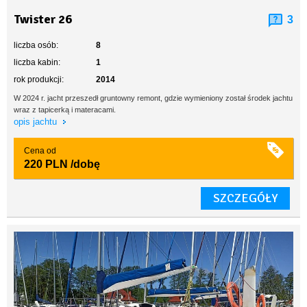
Twister 26
3
liczba osób:
8
liczba kabin:
1
rok produkcji:
2014
W 2024 r. jacht przeszedł gruntowny remont, gdzie wymieniony został środek jachtu
wraz z tapicerką i materacami.
opis jachtu
Cena od
220 PLN
/dobę
SZCZEGÓŁY