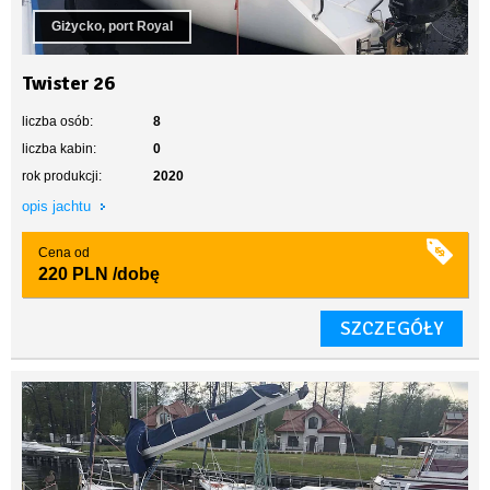
Giżycko, port Royal
Twister 26
liczba osób:
8
liczba kabin:
0
rok produkcji:
2020
opis jachtu
Cena od
220 PLN
/dobę
SZCZEGÓŁY