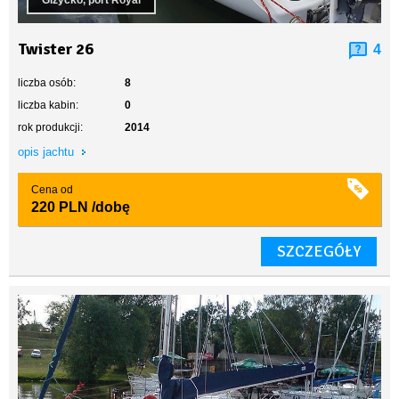
Giżycko, port Royal
Twister 26
4
liczba osób:
8
liczba kabin:
0
rok produkcji:
2014
opis jachtu
Cena od
220 PLN
/dobę
SZCZEGÓŁY