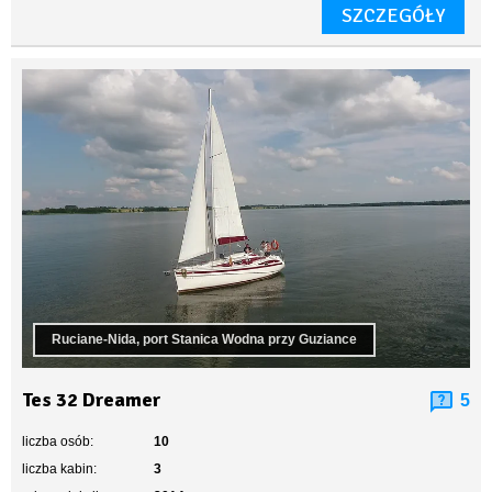
SZCZEGÓŁY
Ruciane-Nida, port Stanica Wodna przy Guziance
Tes 32 Dreamer
5
liczba osób:
10
liczba kabin:
3