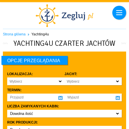
Strona główna
Yachting4u
YACHTING4U CZARTER JACHTÓW
OPCJE PRZEGLĄDANIA
LOKALIZACJA:
JACHT:
Wybierz
Wybierz
TERMIN:
LICZBA ZAMYKANYCH KABIN:
Dowolna ilość
co najmniej 1
ROK PRODUKCJI:
co najmniej 2