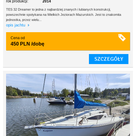
rok produkcji:
2014
TES 32 Dreamer to jedna z najbardziej znanych i lubianych konstrukcji,
powszechnie spotykana na Wielkich Jeziorach Mazurskich. Jest to znakomita
jednostka, przez wielu...
opis jachtu
Cena od
450 PLN
/dobę
SZCZEGÓŁY