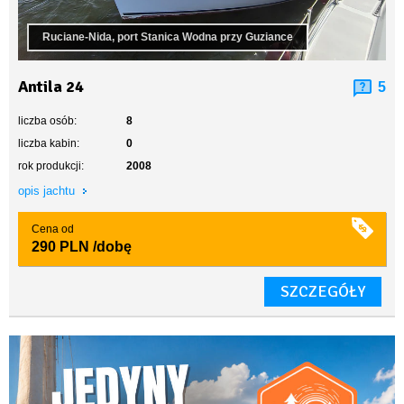
Ruciane-Nida, port Stanica Wodna przy Guziance
Antila 24
5
liczba osób:
8
liczba kabin:
0
rok produkcji:
2008
opis jachtu
Cena od
290 PLN
/dobę
SZCZEGÓŁY