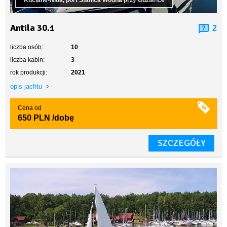
Ruciane-Nida, port Stanica Wodna przy Guziance
Antila 30.1
2
liczba osób:
10
liczba kabin:
3
rok produkcji:
2021
opis jachtu
Cena od
650 PLN
/dobę
SZCZEGÓŁY