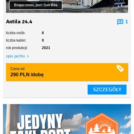
Bogaczewo, port Sun Bila
Antila 24.4
1
liczba osób:
6
liczba kabin:
0
rok produkcji:
2021
opis jachtu
Cena od
290 PLN
/dobę
SZCZEGÓŁY