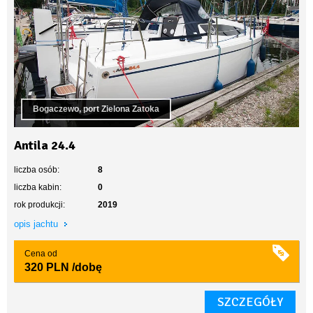
Bogaczewo, port Zielona Zatoka
Antila 24.4
liczba osób:
8
liczba kabin:
0
rok produkcji:
2019
opis jachtu
Cena od
320 PLN
/dobę
SZCZEGÓŁY