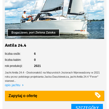
Bogaczewo, port Zielona Zatoka
Antila 24.4
liczba osób:
6
liczba kabin:
0
rok produkcji:
2021
Jacht Antila 24.4 - Doskonałość na Mazurskich Jeziorach Wprowadzony w 2021
roku przez polskiego projektanta Jacka Daszkiewicza, jacht Antila 24.4 "Fever"
stanowi...
opis jachtu
Zapytaj o ofertę
SZCZEGÓŁY