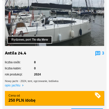
Rydzewo, port Tło dla Mew
Antila 24.4
3
liczba osób:
8
liczba kabin:
0
rok produkcji:
2024
Nowy jacht - 2024, tent, ogrzewanie, lodówka
opis jachtu
Cena od
250 PLN
/dobę