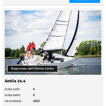
Bogaczewo, port Zielona Zatoka
Antila 24.4
liczba osób:
6
liczba kabin:
0
rok produkcji:
2023