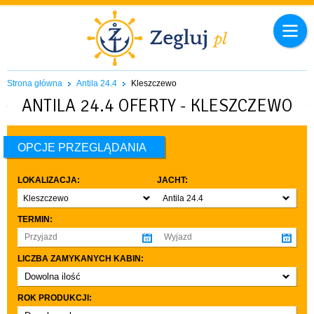
Strona główna
Antila 24.4
Kleszczewo
ANTILA 24.4 OFERTY - KLESZCZEWO
OPCJE PRZEGLĄDANIA
LOKALIZACJA:
JACHT:
Kleszczewo
Antila 24.4
TERMIN:
LICZBA ZAMYKANYCH KABIN:
Dowolna ilość
co najmniej 1
ROK PRODUKCJI:
co najmniej 2