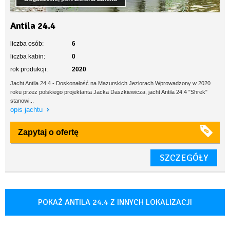
Antila 24.4
liczba osób:
6
liczba kabin:
0
rok produkcji:
2020
Jacht Antila 24.4 - Doskonałość na Mazurskich Jeziorach Wprowadzony w 2020
roku przez polskiego projektanta Jacka Daszkiewicza, jacht Antila 24.4 "Shrek"
stanowi...
opis jachtu
Zapytaj o ofertę
SZCZEGÓŁY
POKAŻ ANTILA 24.4 Z INNYCH LOKALIZACJI