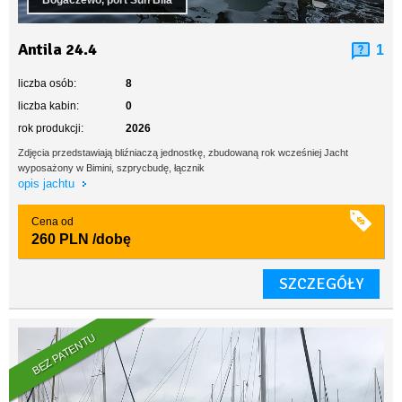
Bogaczewo, port Sun Bila
Antila 24.4
1
liczba osób:
8
liczba kabin:
0
rok produkcji:
2026
Zdjęcia przedstawiają bliźniaczą jednostkę, zbudowaną rok wcześniej Jacht
wyposażony w Bimini, szprycbudę, łącznik
opis jachtu
Cena od
260 PLN
/dobę
SZCZEGÓŁY
BEZ PATENTU