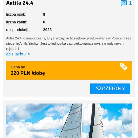
Antila 24.4
1
liczba osób:
8
liczba kabin:
0
rok produkcji:
2023
Antila 24.4 to nowoczesny, turystyczny jacht żaglowy produkowany w Polsce przez
stocznię Antila Yachts. Jest to jednostka zaprojektowana z myślą o rodzinnych
rejsach i...
opis jachtu
Cena od
220 PLN
/dobę
SZCZEGÓŁY