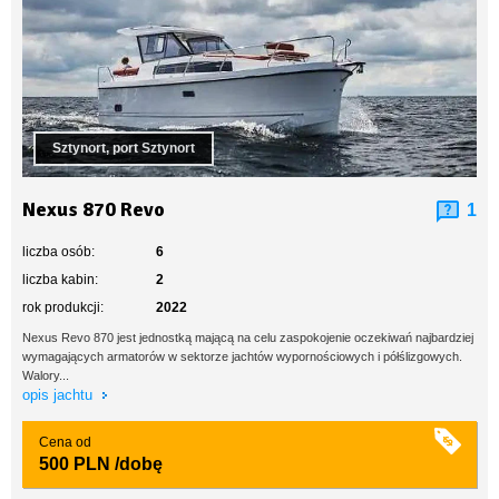
Sztynort, port Sztynort
Nexus 870 Revo
1
liczba osób:
6
liczba kabin:
2
rok produkcji:
2022
Nexus Revo 870 jest jednostką mającą na celu zaspokojenie oczekiwań najbardziej
wymagających armatorów w sektorze jachtów wypornościowych i półślizgowych.
Walory...
opis jachtu
Cena od
500 PLN
/dobę