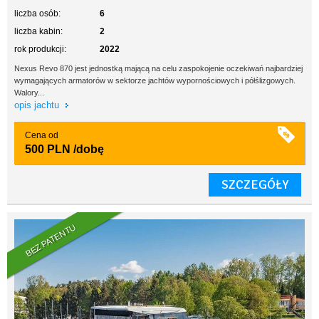
liczba osób:
6
liczba kabin:
2
rok produkcji:
2022
Nexus Revo 870 jest jednostką mającą na celu zaspokojenie oczekiwań najbardziej
wymagających armatorów w sektorze jachtów wypornościowych i półślizgowych.
Walory...
opis jachtu
Cena od
500 PLN
/dobę
SZCZEGÓŁY
BEZ PATENTU