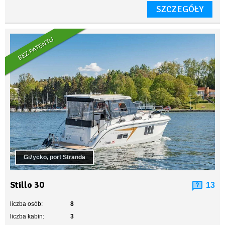
SZCZEGÓŁY
BEZ PATENTU
Giżycko, port Stranda
Stillo 30
13
liczba osób:
8
liczba kabin:
3