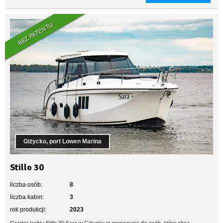
BEZ PATENTU
Giżycko, port Lowen Marina
Stillo 30
liczba osób:
8
liczba kabin:
3
rok produkcji:
2023