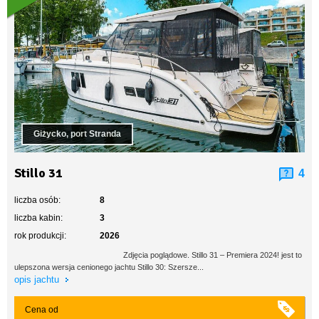
Giżycko, port Stranda
Stillo 31
4
liczba osób:
8
liczba kabin:
3
rok produkcji:
2026
Zdjęcia poglądowe. Stillo 31 – Premiera 2024! jest to
ulepszona wersja cenionego jachtu Stillo 30: Szersze...
opis jachtu
Cena od