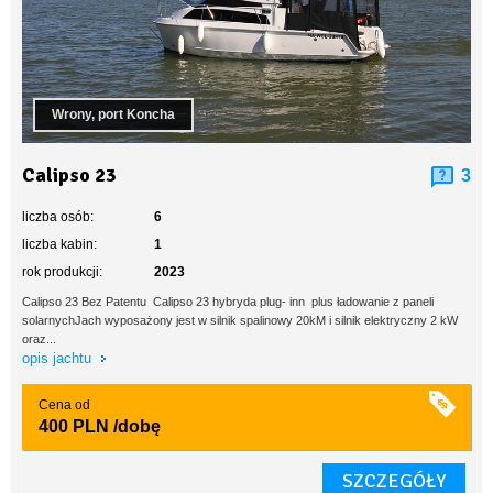
Wrony, port Koncha
Calipso 23
3
liczba osób:
6
liczba kabin:
1
rok produkcji:
2023
Calipso 23 Bez Patentu Calipso 23 hybryda plug- inn plus ładowanie z paneli
solarnychJach wyposażony jest w silnik spalinowy 20kM i silnik elektryczny 2 kW
oraz...
opis jachtu
Cena od
400 PLN
/dobę
SZCZEGÓŁY