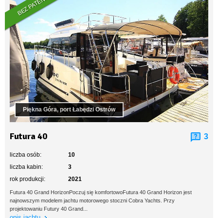
BEZ PATENTU
Piękna Góra, port Łabędzi Ostrów
Futura 40
3
liczba osób:
10
liczba kabin:
3
rok produkcji:
2021
Futura 40 Grand HorizonPoczuj się komfortowoFutura 40 Grand Horizon jest
najnowszym modelem jachtu motorowego stoczni Cobra Yachts. Przy
projektowaniu Futury 40 Grand...
opis jachtu