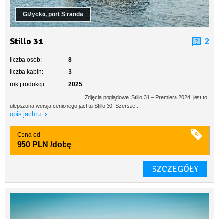
Giżycko, port Stranda
Stillo 31
2
liczba osób:
8
liczba kabin:
3
rok produkcji:
2025
Zdjęcia poglądowe. Stillo 31 – Premiera 2024! jest to
ulepszona wersja cenionego jachtu Stillo 30: Szersze...
opis jachtu
Cena od
950 PLN
/dobę
SZCZEGÓŁY