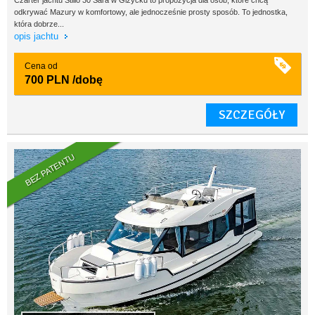
Czarter jachtu Stillo 30 Sara w Giżycku to propozycja dla osób, które chcą
odkrywać Mazury w komfortowy, ale jednocześnie prosty sposób. To jednostka,
która dobrze...
opis jachtu
Cena od
700 PLN
/dobę
SZCZEGÓŁY
BEZ PATENTU