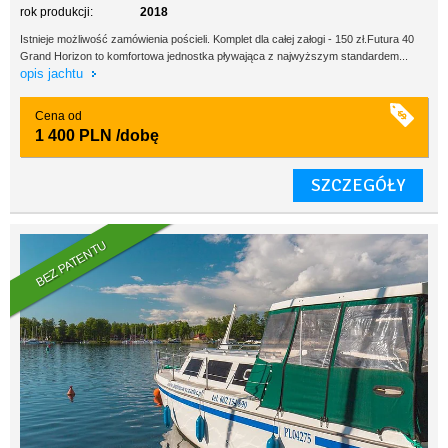
rok produkcji:
2018
Istnieje możliwość zamówienia pościeli. Komplet dla całej załogi - 150 zł.Futura 40
Grand Horizon to komfortowa jednostka pływająca z najwyższym standardem...
opis jachtu
Cena od
1 400 PLN
/dobę
SZCZEGÓŁY
BEZ PATENTU