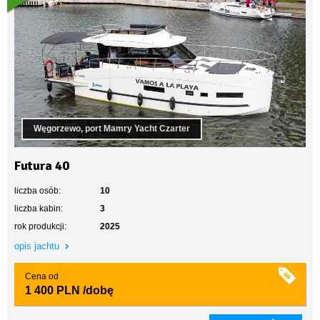
Węgorzewo, port Mamry Yacht Czarter
Futura 40
liczba osób:
10
liczba kabin:
3
rok produkcji:
2025
opis jachtu
Cena od
1 400 PLN
/dobę