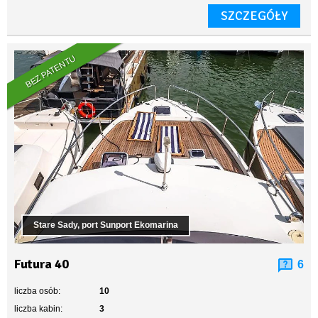
SZCZEGÓŁY
BEZ PATENTU
Stare Sady, port Sunport Ekomarina
Futura 40
6
liczba osób:
10
liczba kabin:
3