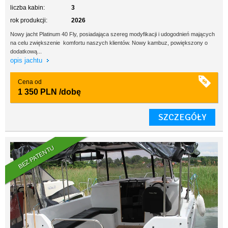
liczba kabin:
3
rok produkcji:
2026
Nowy jacht Platinum 40 Fly, posiadająca szereg modyfikacji i udogodnień mających
na celu zwiększenie komfortu naszych klientów. Nowy kambuz, powiększony o
dodatkową...
opis jachtu
Cena od
1 350 PLN
/dobę
SZCZEGÓŁY
BEZ PATENTU