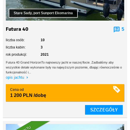
Stare Sady, port Sunport Ekomarina
Futura 40
5
liczba osób:
10
liczba kabin:
3
rok produkcji:
2021
Futura 40 Grand HorizonTo najnowszy jacht w naszej flocie. Zadbaliśmy aby
wszystkie detale wykonane były na najwyższym poziomie, dbając równocześnie o
funkcjonalność i...
opis jachtu
Cena od
1 200 PLN
/dobę
SZCZEGÓŁY