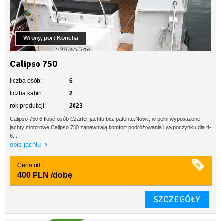
Wrony, port Koncha
Calipso 750
liczba osób:
6
liczba kabin:
2
rok produkcji:
2023
Calipso 750 6 Ilość osób Czarter jachtu bez patentu.Nowe, w pełni wyposażone
jachty motorowe Calipso 750 zapewniają komfort podróżowania i wypoczynku dla 4-
6...
opis jachtu
Cena od
400 PLN
/dobę
SZCZEGÓŁY