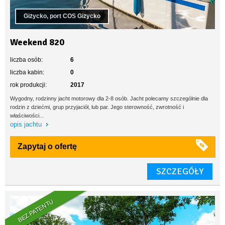
Giżycko, port COS Giżycko
Weekend 820
liczba osób:
6
liczba kabin:
0
rok produkcji:
2017
Wygodny, rodzinny jacht motorowy dla 2-8 osób. Jacht polecamy szczególnie dla
rodzin z dziećmi, grup przyjaciół, lub par. Jego sterowność, zwrotność i
właściwości...
opis jachtu
Zapytaj o ofertę
SZCZEGÓŁY
BEZ PATENTU