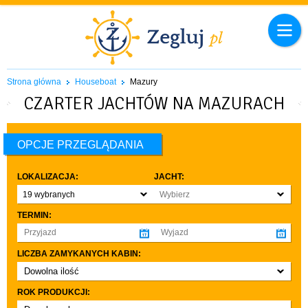
Strona główna
Houseboat
Mazury
CZARTER JACHTÓW NA MAZURACH
OPCJE PRZEGLĄDANIA
LOKALIZACJA:
JACHT:
19 wybranych
Wybierz
TERMIN:
LICZBA ZAMYKANYCH KABIN:
Dowolna ilość
co najmniej 1
ROK PRODUKCJI:
co najmniej 2