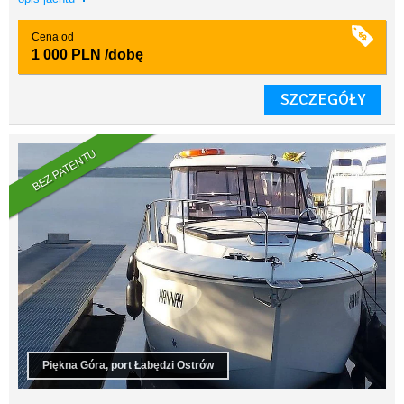
Cena od
1 000 PLN
/dobę
SZCZEGÓŁY
BEZ PATENTU
Piękna Góra, port Łabędzi Ostrów