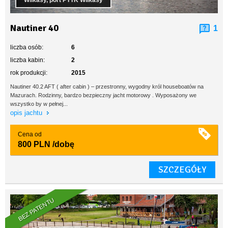
Wilkasy, port PTTK Wilkasy
Nautiner 40
1
liczba osób:
6
liczba kabin:
2
rok produkcji:
2015
Nautiner 40.2 AFT ( after cabin ) – przestronny, wygodny król houseboatów na
Mazurach. Rodzinny, bardzo bezpieczny jacht motorowy . Wyposażony we
wszystko by w pełnej...
opis jachtu
Cena od
800 PLN
/dobę
SZCZEGÓŁY
BEZ PATENTU