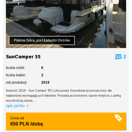
Piękna Góra, port Łabędzi Ostrów
SunCamper 35
2
liczba osób:
6
liczba kabin:
2
rok produkcji:
2019
Nowość 2018 - Sun Camper 35! Luksusowy houseboat przeznaczony dla
najbardziej wymagających klientów. Posiada przestronne i jasne wnętrze z pełną
wysokością stania....
opis jachtu
Cena od
650 PLN
/dobę