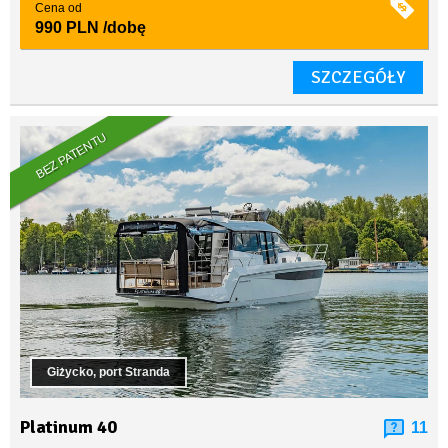
Cena od
990 PLN
/dobę
SZCZEGÓŁY
BEZ PATENTU
Giżycko, port Stranda
Platinum 40
11