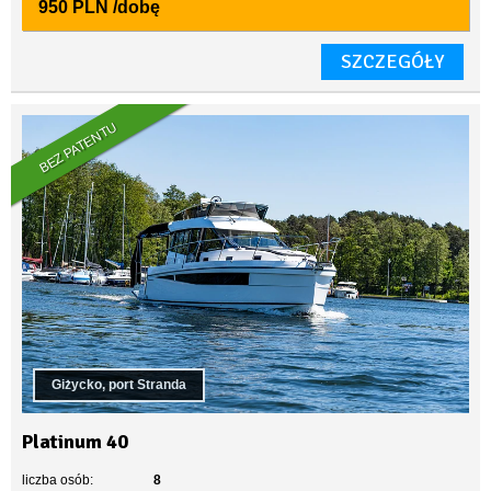
950 PLN
/dobę
SZCZEGÓŁY
BEZ PATENTU
Giżycko, port Stranda
Platinum 40
liczba osób:
8