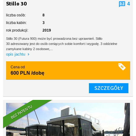
Stillo 30
4
liczba osób:
8
liczba kabin:
3
rok produkcji:
2019
Stillo 30 (Futura 900) może być prowadzona bez uprawnień. Stillo
30 adresowany jest do osób ceniących sobie komfort i wygodę. 3 oddzielne
zamykane kabiny 2 osobowe,...
opis jachtu
Cena od
600 PLN
/dobę
SZCZEGÓŁY
BEZ PATENTU