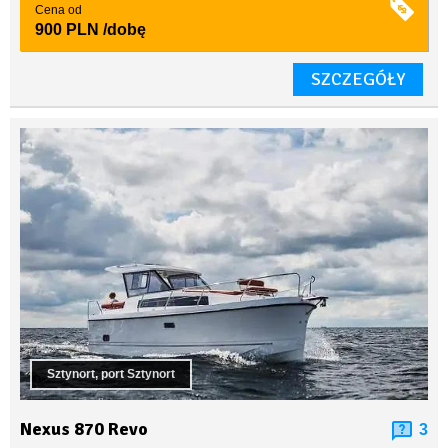
Cena od
900 PLN
/dobę
SZCZEGÓŁY
Sztynort, port Sztynort
Nexus 870 Revo
3