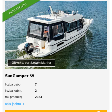
BEZ PATENTU
Giżycko, port Lowen Marina
SunCamper 35
liczba osób:
7
liczba kabin:
2
rok produkcji:
2023
opis jachtu