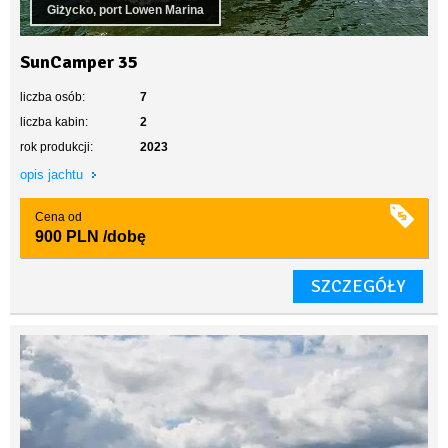
Giżycko, port Lowen Marina
SunCamper 35
liczba osób:
7
liczba kabin:
2
rok produkcji:
2023
opis jachtu
Cena od
900 PLN
/dobę
SZCZEGÓŁY