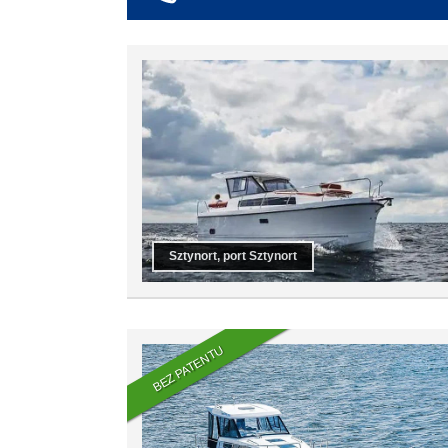
co najmniej 6
co najmniej 7
co najmniej 8
co najmniej 9
co najmniej 10
Sztynort, port Sztynort
BEZ PATENTU