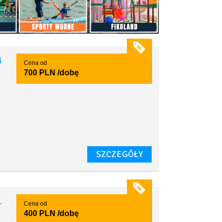
4
Cena od
700 PLN
/dobę
SZCZEGÓŁY
1
Cena od
400 PLN
/dobę