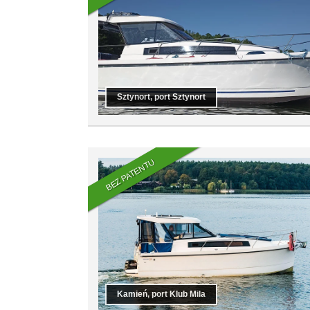
Sztynort, port Sztynort
BEZ PATENTU
Kamień, port Klub Mila