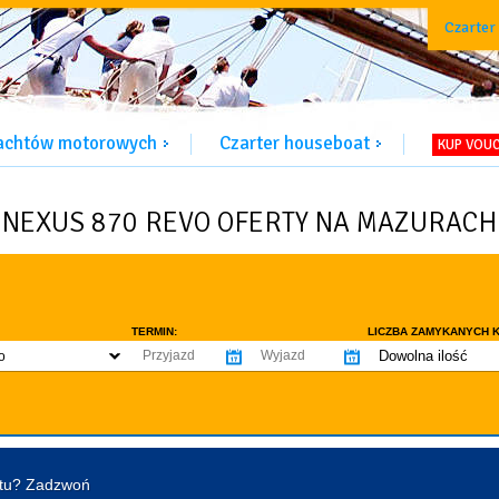
Czarter
jachtów motorowych
Czarter houseboat
KUP VOU
NEXUS 870 REVO OFERTY NA MAZURACH
TERMIN:
LICZBA ZAMYKANYCH K
Dowolna ilość
o
co najmniej 1
WYPOSAŻENIE:
co najmniej 2
omowe dozwolone
Ogrzewanie
Prys
co najmniej 3
tentu / licencji
Lodówka
Flyb
co najmniej 4
Ster strumieniowy
Elek
htu? Zadzwoń