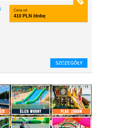
4
Cena od
410 PLN
/dobę
SZCZEGÓŁY