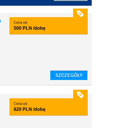
9
Cena od
500 PLN
/dobę
SZCZEGÓŁY
Cena od
620 PLN
/dobę