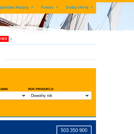
 jachtów Mazury
Pomoc
Dodaj ofertę
CHER
ABIN:
ROK PRODUKCJI:
Dowolny rok
do 3 lat
do 5 lat
znic w kabinie
do 10 lat
ridge
tryczne stawianie masztu
503 350 900