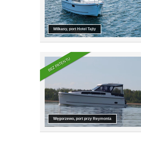
Wilkasy, port Hotel Tajty
BEZ PATENTU
Węgorzewo, port przy Reymonta