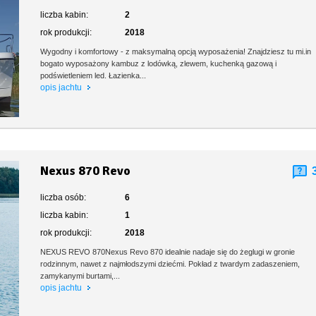
liczba kabin:
2
rok produkcji:
2018
Wygodny i komfortowy - z maksymalną opcją wyposażenia! Znajdziesz tu mi.in
bogato wyposażony kambuz z lodówką, zlewem, kuchenką gazową i
podświetleniem led. Łazienka...
opis jachtu
Nexus 870 Revo
liczba osób:
6
liczba kabin:
1
rok produkcji:
2018
NEXUS REVO 870Nexus Revo 870 idealnie nadaje się do żeglugi w gronie
rodzinnym, nawet z najmłodszymi dziećmi. Pokład z twardym zadaszeniem,
zamykanymi burtami,...
opis jachtu