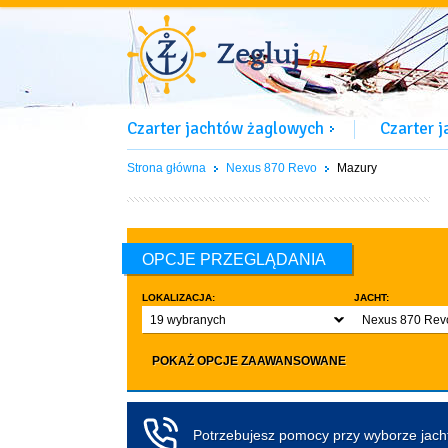
Czarter jachtów żaglowych
Czarter 
Strona główna
Nexus 870 Revo
Mazury
OPCJE PRZEGLĄDANIA
LOKALIZACJA:
JACHT:
19 wybranych
Nexus 870 Rev
LICZBA OSÓB:
INNE:
POKAŻ OPCJE ZAAWANSOWANE
Dowolna ilość
Zwierzęta d
co najmniej 4
Czarter bez pa
co najmniej 5
Koło sterowe
Potrzebujesz pomocy przy wyborze jac