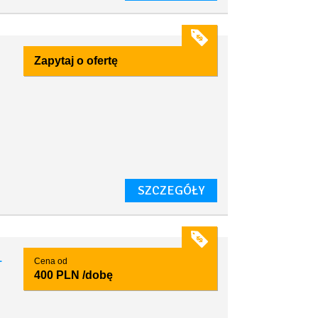
Zapytaj o ofertę
SZCZEGÓŁY
1
Cena od
400 PLN
/dobę