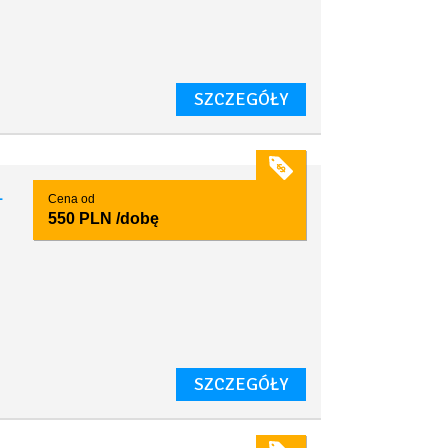
SZCZEGÓŁY
1
Cena od
550 PLN
/dobę
SZCZEGÓŁY