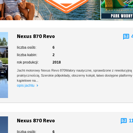
Nexus 870 Revo
liczba osób:
6
liczba kabin:
2
rok produkcji:
2018
Jacht motorowy Nexus Revo 870Walory nautyczne, sprawdzone z rewolucyjną
praktycznością. Szerokie półpokłady, obszerny kokpit, łatwo dostępne platformy
kąpielowe na...
opis jachtu
Nexus 870 Revo
1
liczba osób:
6