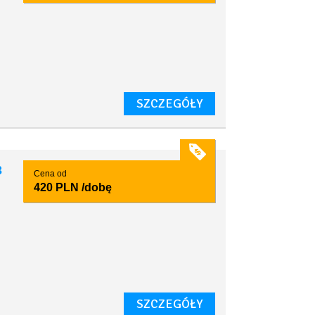
SZCZEGÓŁY
3
Cena od
420 PLN
/dobę
SZCZEGÓŁY