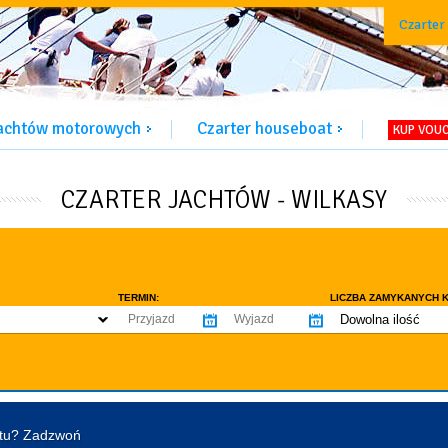
Czarter
jachtów motorowych
Czarter houseboat
KUP VOU
CZARTER JACHTÓW - WILKASY
TERMIN:
LICZBA ZAMYKANYCH K
Dowolna ilość
co najmniej 1
WYPOSAŻENIE:
co najmniej 2
omowe dozwolone
Ogrzewanie
Prys
co najmniej 3
tentu / licencji
Lodówka
Flyb
co najmniej 4
Ster strumieniowy
Elek
htu? Zadzwoń