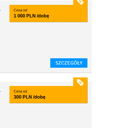
1
Cena od
1 000 PLN
/dobę
SZCZEGÓŁY
1
Cena od
300 PLN
/dobę