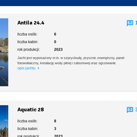
Toaleta stacjonarna
Antila 24.4
liczba osób:
6
liczba kabin:
0
rok produkcji:
2023
Jacht jest wyposażony m.in. w szprycbudę, prysznic zewnętrzny, panel
fotowoltaiczny, instalację wody pitnej i zaburtowej oraz ogrzewanie.
opis jachtu
Aquatic 28
liczba osób:
8
liczba kabin:
3
rok produkcji:
2023