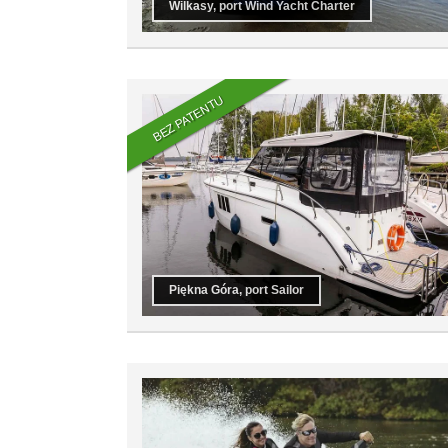
Wilkasy, port Wind Yacht Charter
BEZ PATENTU
Piękna Góra, port Sailor