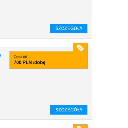
SZCZEGÓŁY
9
Cena od
700 PLN
/dobę
SZCZEGÓŁY