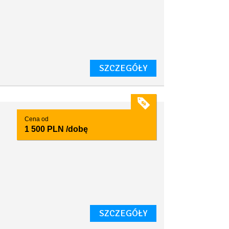
SZCZEGÓŁY
Cena od
1 500 PLN
/dobę
SZCZEGÓŁY