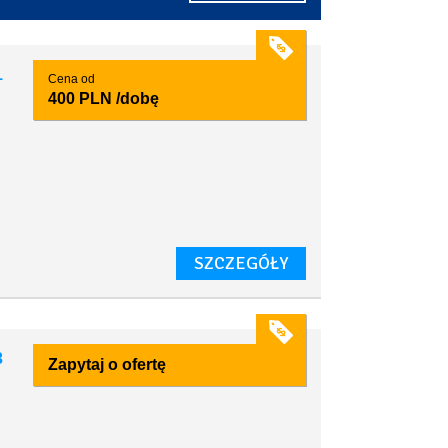
1
Cena od
400 PLN
/dobę
SZCZEGÓŁY
3
Zapytaj o ofertę