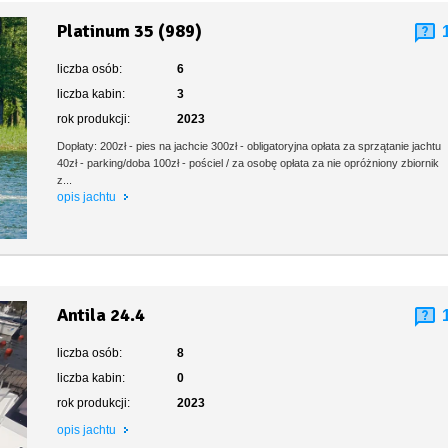
Platinum 35 (989)
liczba osób:
6
liczba kabin:
3
rok produkcji:
2023
Dopłaty: 200zł - pies na jachcie 300zł - obligatoryjna opłata za sprzątanie jachtu
40zł - parking/doba 100zł - pościel / za osobę opłata za nie opróżniony zbiornik
z...
opis jachtu
Antila 24.4
liczba osób:
8
liczba kabin:
0
rok produkcji:
2023
opis jachtu