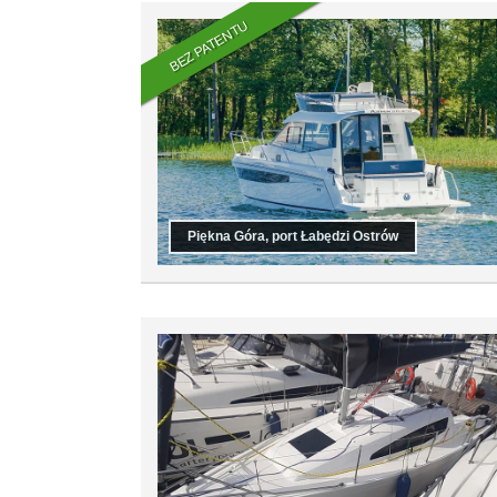
BEZ PATENTU
Piękna Góra, port Łabędzi Ostrów