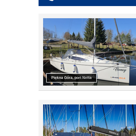
co najmniej 6
co najmniej 7
co najmniej 8
co najmniej 9
co najmniej 10
Piękna Góra, port Netta