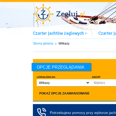
Czarter jachtów żaglowych
Czarter 
Strona główna
Wilkasy
OPCJE PRZEGLĄDANIA
LOKALIZACJA:
JACHT:
Wilkasy
Wybierz
LICZBA OSÓB:
INNE:
POKAŻ OPCJE ZAAWANSOWANE
Dowolna ilość
Zwierzęta d
co najmniej 4
Czarter bez pa
co najmniej 5
Koło sterowe
Potrzebujesz pomocy przy wyborze jac