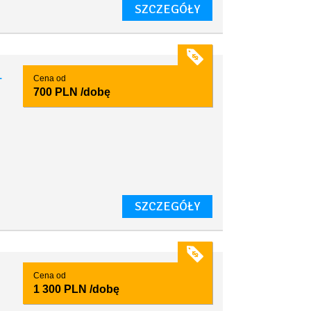
SZCZEGÓŁY
1
Cena od
700 PLN
/dobę
SZCZEGÓŁY
Cena od
1 300 PLN
/dobę