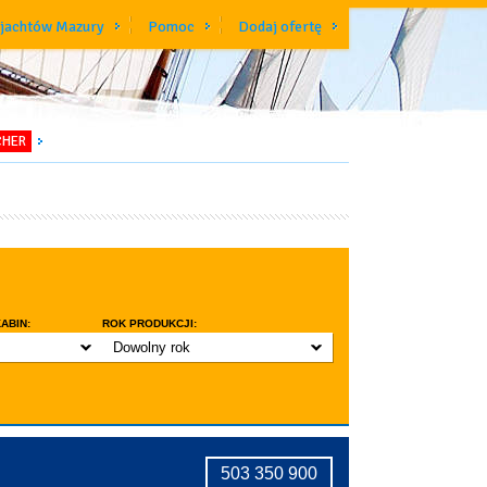
 jachtów Mazury
Pomoc
Dodaj ofertę
CHER
ABIN:
ROK PRODUKCJI:
Dowolny rok
do 3 lat
do 5 lat
znic w kabinie
do 10 lat
ridge
tryczne stawianie masztu
503 350 900