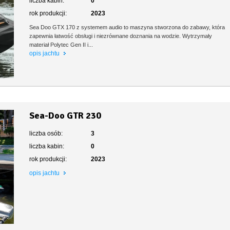
liczba kabin:
0
rok produkcji:
2023
Sea Doo GTX 170 z systemem audio to maszyna stworzona do zabawy, która
zapewnia łatwość obsługi i niezrównane doznania na wodzie. Wytrzymały
materiał Polytec Gen II i...
opis jachtu
Sea-Doo GTR 230
liczba osób:
3
liczba kabin:
0
rok produkcji:
2023
opis jachtu