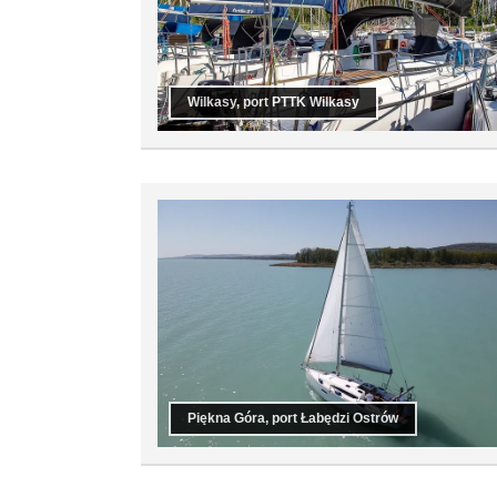
Wilkasy, port PTTK Wilkasy
Piękna Góra, port Łabędzi Ostrów