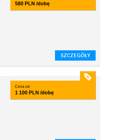
580 PLN
/dobę
SZCZEGÓŁY
Cena od
1 100 PLN
/dobę