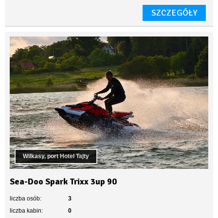
SZCZEGÓŁY
Wilkasy, port Hotel Tajty
Sea-Doo Spark Trixx 3up 90
liczba osób:
3
liczba kabin:
0