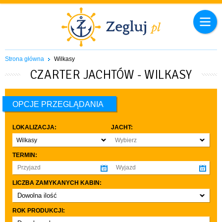
Strona główna
Wilkasy
CZARTER JACHTÓW - WILKASY
OPCJE PRZEGLĄDANIA
LOKALIZACJA:
JACHT:
Wilkasy
Wybierz
TERMIN:
LICZBA ZAMYKANYCH KABIN:
Dowolna ilość
co najmniej 1
ROK PRODUKCJI:
co najmniej 2