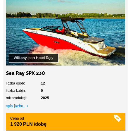
Wilkasy, port Hotel Tajty
Sea Ray SPX 230
liczba osób:
12
liczba kabin:
0
rok produkcji:
2025
opis jachtu
Cena od
1 920 PLN
/dobę