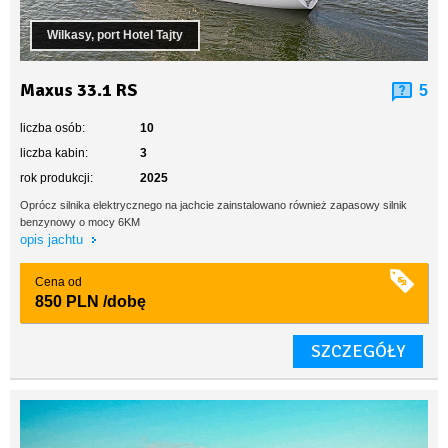
Wilkasy, port Hotel Tajty
Maxus 33.1 RS
5
liczba osób:
10
liczba kabin:
3
rok produkcji:
2025
Oprócz silnika elektrycznego na jachcie zainstalowano również zapasowy silnik
benzynowy o mocy 6KM
opis jachtu
Cena od
850 PLN
/dobę
SZCZEGÓŁY