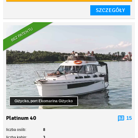
SZCZEGÓŁY
BEZ PATENTU
Giżycko, port Ekomarina Giżycko
Platinum 40
15
liczba osób:
8
liczba kabin:
3