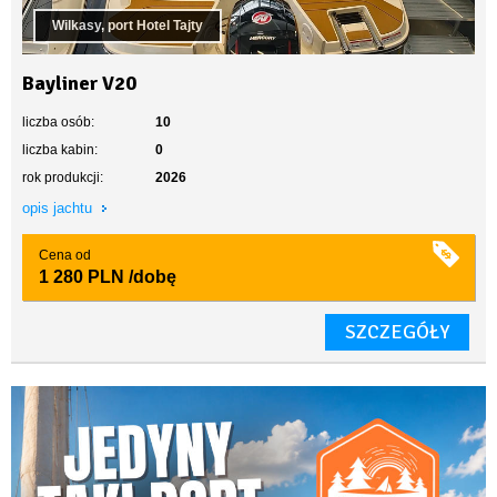
Wilkasy, port Hotel Tajty
Bayliner V20
liczba osób:
10
liczba kabin:
0
rok produkcji:
2026
opis jachtu
Cena od
1 280 PLN
/dobę
SZCZEGÓŁY