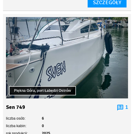
SZCZEGÓŁY
Piękna Góra, port Łabędzi Ostrów
Sen 749
1
liczba osób:
6
liczba kabin:
0
rok produkcji:
2025