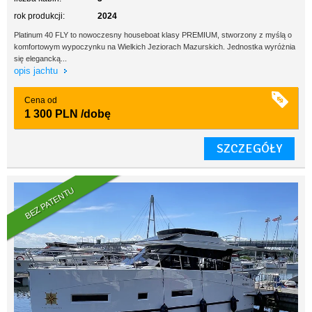
rok produkcji:
2024
Platinum 40 FLY to nowoczesny houseboat klasy PREMIUM, stworzony z myślą o
komfortowym wypoczynku na Wielkich Jeziorach Mazurskich. Jednostka wyróżnia
się elegancką...
opis jachtu
Cena od
1 300 PLN
/dobę
SZCZEGÓŁY
BEZ PATENTU