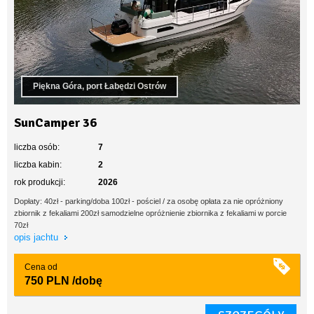
Piękna Góra, port Łabędzi Ostrów
SunCamper 36
liczba osób:
7
liczba kabin:
2
rok produkcji:
2026
Dopłaty: 40zł - parking/doba 100zł - pościel / za osobę opłata za nie opróżniony
zbiornik z fekaliami 200zł samodzielne opróżnienie zbiornika z fekaliami w porcie
70zł
opis jachtu
Cena od
750 PLN
/dobę