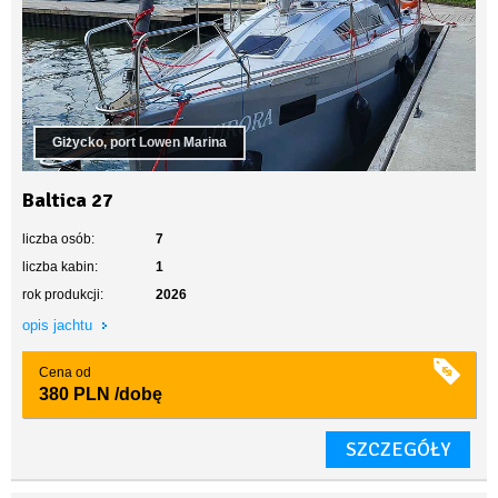
Giżycko, port Lowen Marina
Baltica 27
liczba osób:
7
liczba kabin:
1
rok produkcji:
2026
opis jachtu
Cena od
380 PLN
/dobę
SZCZEGÓŁY