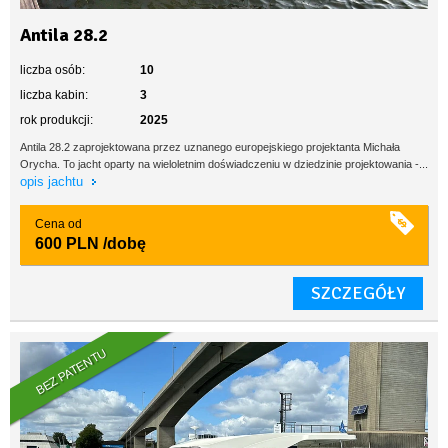
Antila 28.2
liczba osób:
10
liczba kabin:
3
rok produkcji:
2025
Antila 28.2 zaprojektowana przez uznanego europejskiego projektanta Michała
Orycha. To jacht oparty na wieloletnim doświadczeniu w dziedzinie projektowania -...
opis jachtu
Cena od
600 PLN
/dobę
SZCZEGÓŁY
BEZ PATENTU