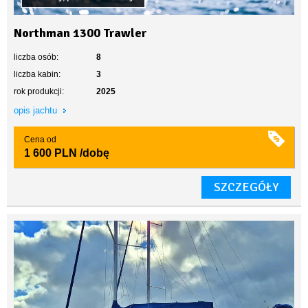
Northman 1300 Trawler
liczba osób:
8
liczba kabin:
3
rok produkcji:
2025
opis jachtu
Cena od
1 600 PLN
/dobę
SZCZEGÓŁY