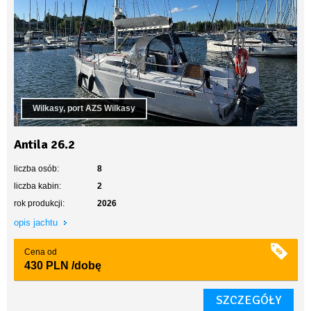
Wilkasy, port AZS Wilkasy
Antila 26.2
liczba osób:
8
liczba kabin:
2
rok produkcji:
2026
opis jachtu
Cena od
430 PLN
/dobę
SZCZEGÓŁY