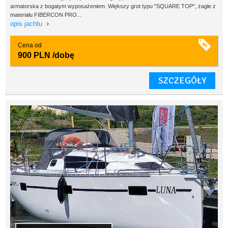
armatorska z bogatym wyposażeniem. Większy grot typu "SQUARE TOP", żagle z
materiału FIBERCON PRO...
opis jachtu
Cena od
900 PLN
/dobę
SZCZEGÓŁY