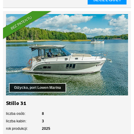
BEZ PATENTU
Giżycko, port Lowen Marina
Stillo 31
liczba osób:
8
liczba kabin:
3
rok produkcji:
2025