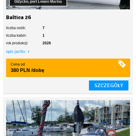
Giżycko, port Lowen Marina
Baltica 26
liczba osób:
7
liczba kabin:
1
rok produkcji:
2026
opis jachtu
Cena od
380 PLN
/dobę
SZCZEGÓŁY