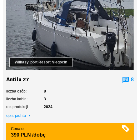
Wilkasy, port Resort Niegocin
Antila 27
8
liczba osób:
8
liczba kabin:
3
rok produkcji:
2024
opis jachtu
Cena od
390 PLN
/dobę