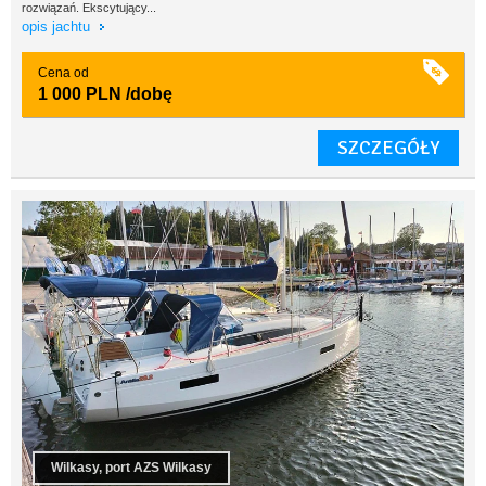
rozwiązań. Ekscytujący...
opis jachtu
Cena od
1 000 PLN
/dobę
SZCZEGÓŁY
Wilkasy, port AZS Wilkasy