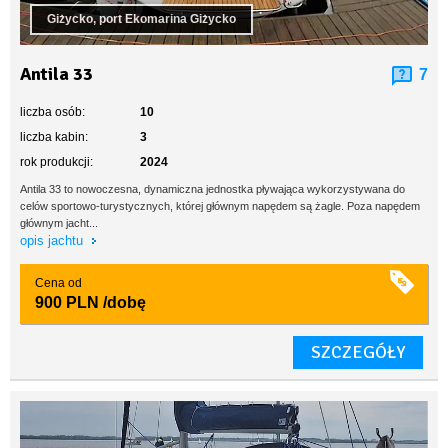
Giżycko, port Ekomarina Giżycko
Antila 33
7
liczba osób:
10
liczba kabin:
3
rok produkcji:
2024
Antila 33 to nowoczesna, dynamiczna jednostka pływająca wykorzystywana do
celów sportowo-turystycznych, której głównym napędem są żagle. Poza napędem
głównym jacht...
opis jachtu
Cena od
900 PLN
/dobę
SZCZEGÓŁY