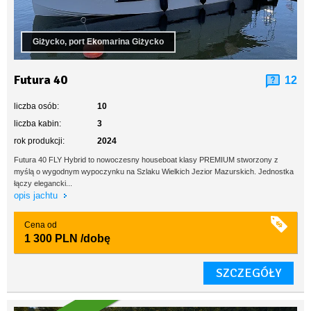
Giżycko, port Ekomarina Giżycko
Futura 40
12
liczba osób:
10
liczba kabin:
3
rok produkcji:
2024
Futura 40 FLY Hybrid to nowoczesny houseboat klasy PREMIUM stworzony z
myślą o wygodnym wypoczynku na Szlaku Wielkich Jezior Mazurskich. Jednostka
łączy elegancki...
opis jachtu
Cena od
1 300 PLN
/dobę
SZCZEGÓŁY