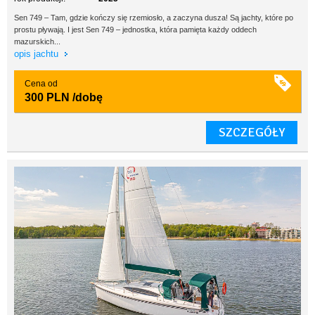
Sen 749 – Tam, gdzie kończy się rzemiosło, a zaczyna dusza! Są jachty, które po
prostu pływają. I jest Sen 749 – jednostka, która pamięta każdy oddech
mazurskich...
opis jachtu
Cena od
300 PLN
/dobę
SZCZEGÓŁY