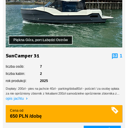
Piękna Góra, port Łabędzi Ostrów
SunCamper 31
1
liczba osób:
7
liczba kabin:
2
rok produkcji:
2025
Dopłaty: 200zł - pies na jachcie 40zł - parking/doba80zł - pościel / za osobę opłata
za nie opróżniony zbiornik z fekaliami 200zł samodzielne opróżnienie zbiornika z...
opis jachtu
Cena od
650 PLN
/dobę