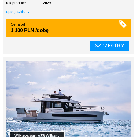
rok produkcji:
2025
opis jachtu
Cena od
1 100 PLN
/dobę
SZCZEGÓŁY
Wilkasy, port AZS Wilkasy