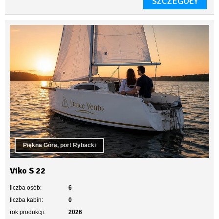
SZCZEGÓŁY
Piękna Góra, port Rybacki
Viko S 22
liczba osób:
6
liczba kabin:
0
rok produkcji:
2026