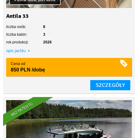
Piękna Góra, port Netta
Antila 33
liczba osób:
8
liczba kabin:
3
rok produkcji:
2026
opis jachtu
Cena od
850 PLN
/dobę
SZCZEGÓŁY
BEZ PATENTU