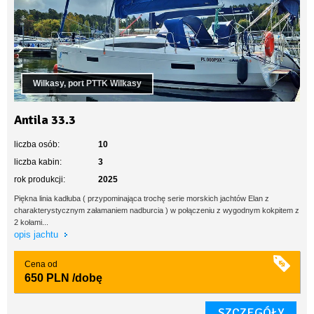
Wilkasy, port PTTK Wilkasy
Antila 33.3
liczba osób:
10
liczba kabin:
3
rok produkcji:
2025
Piękna linia kadłuba ( przypominająca trochę serie morskich jachtów Elan z
charakterystycznym załamaniem nadburcia ) w połączeniu z wygodnym kokpitem z
2 kołami...
opis jachtu
Cena od
650 PLN
/dobę
SZCZEGÓŁY