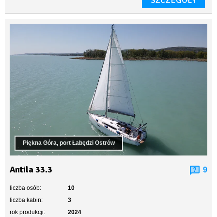
SZCZEGÓŁY
Piękna Góra, port Łabędzi Ostrów
Antila 33.3
9
liczba osób:
10
liczba kabin:
3
rok produkcji:
2024