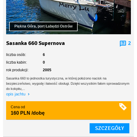
Piękna Góra, port Łabędzi Ostrów
Sasanka 660 Supernova
2
liczba osób:
6
liczba kabin:
0
rok produkcji:
2005
Sasanka 660 to jednostka turystyczna, w której położono nacisk na
bezpieczeństwo, wygodę i łatwość obsługi. Dzięki wszystkim fałom sprowadzonym
do kokpitu,...
opis jachtu
Cena od
160 PLN
/dobę
SZCZEGÓŁY