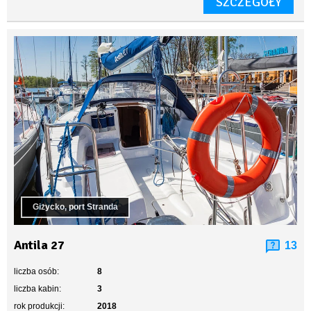
SZCZEGÓŁY
Giżycko, port Stranda
Antila 27
13
liczba osób:
8
liczba kabin:
3
rok produkcji:
2018