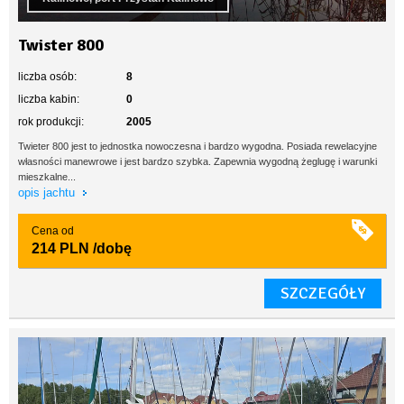
Twister 800
liczba osób:
8
liczba kabin:
0
rok produkcji:
2005
Twieter 800 jest to jednostka nowoczesna i bardzo wygodna. Posiada rewelacyjne
własności manewrowe i jest bardzo szybka. Zapewnia wygodną żeglugę i warunki
mieszkalne...
opis jachtu
Cena od
214 PLN
/dobę
SZCZEGÓŁY