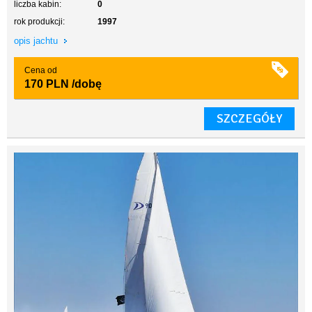
liczba kabin:
0
rok produkcji:
1997
opis jachtu
Cena od
170 PLN
/dobę
SZCZEGÓŁY