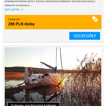
dziewięcioosobowy jacht z trzema zamykanymi kabinami i przestronną mesą z
aneksem kuchennym....
opis jachtu
Cena od
286 PLN
/dobę
SZCZEGÓŁY
Kalinowo, port Przystań Kalinowo