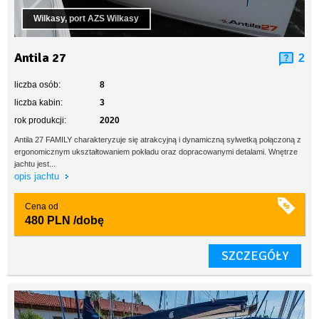
Wilkasy, port AZS Wilkasy
Antila 27
2
liczba osób:
8
liczba kabin:
3
rok produkcji:
2020
Antila 27 FAMILY charakteryzuje się atrakcyjną i dynamiczną sylwetką połączoną z
ergonomicznym ukształtowaniem pokładu oraz dopracowanymi detalami. Wnętrze
jachtu jest...
opis jachtu
Cena od
480 PLN
/dobę
SZCZEGÓŁY