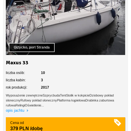
Giżycko, port Stranda
Maxus 33
liczba osób:
10
liczba kabin:
3
rok produkcji:
2017
Wyposażenie zewnętrzneSzprycbudaTentStolik w kokpicieDziobowy pokład
słonecznyRufowy pokład słonecznyPlatforma kąpielowaDrabinka zaburtowa
rufowaRelingiOświetlenie...
opis jachtu
Cena od
379 PLN
/dobę