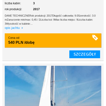
liczba kabin:
3
rok produkcji:
2017
DANE TECHNICZNERok produkcji: 2017Długość całkowita: 9.0Szerokość: 3.0
mZanurzenie min/max: 0,45 / 2Liczba koi: 9Max liczba miejsc: 9Liczba kabin:
3Wysokość w kabinie:...
opis jachtu
Cena od
540 PLN
/dobę
SZCZEGÓŁY