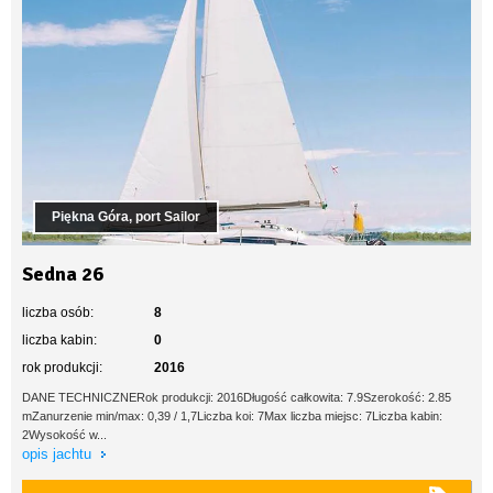
Piękna Góra, port Sailor
Sedna 26
liczba osób:
8
liczba kabin:
0
rok produkcji:
2016
DANE TECHNICZNERok produkcji: 2016Długość całkowita: 7.9Szerokość: 2.85
mZanurzenie min/max: 0,39 / 1,7Liczba koi: 7Max liczba miejsc: 7Liczba kabin:
2Wysokość w...
opis jachtu