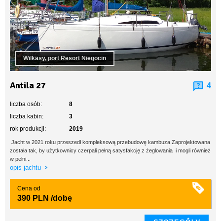
Wilkasy, port Resort Niegocin
Antila 27
4
liczba osób:
8
liczba kabin:
3
rok produkcji:
2019
Jacht w 2021 roku przeszedł kompleksową przebudowę kambuza.Zaprojektowana
została tak, by użytkownicy czerpali pełną satysfakcję z żeglowania i mogli również
w pełni...
opis jachtu
Cena od
390 PLN
/dobę