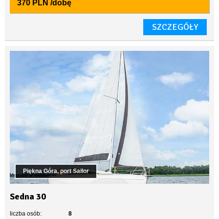
370 PLN
/dobę
SZCZEGÓŁY
Piękna Góra, port Sailor
Sedna 30
liczba osób:
8