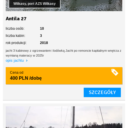
Wilkasy, port AZS Wilkasy
Antila 27
liczba osób:
10
liczba kabin:
3
rok produkcji:
2018
jacht 3 kabinowy z ogrzewaniem i lodówką Jacht po remoncie kapitalnym wnętrza z
wymianą materacy w 2025r
opis jachtu
Cena od
400 PLN
/dobę
SZCZEGÓŁY