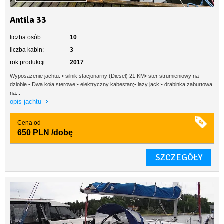
Antila 33
liczba osób:
10
liczba kabin:
3
rok produkcji:
2017
Wyposażenie jachtu: • silnik stacjonarny (Diesel) 21 KM• ster strumieniowy na
dziobie • Dwa koła sterowe;• elektryczny kabestan;• lazy jack;• drabinka zaburtowa
na...
opis jachtu
Cena od
650 PLN
/dobę
SZCZEGÓŁY