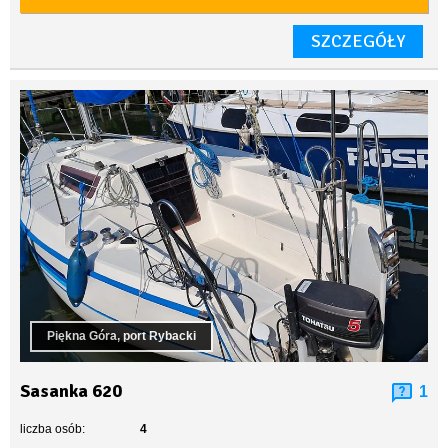
SZCZEGÓŁY
Piękna Góra, port Rybacki
Sasanka 620
1
liczba osób:
4