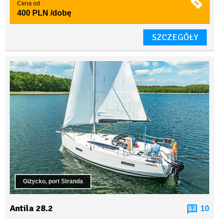
Cena od
400 PLN
/dobę
SZCZEGÓŁY
Giżycko, port Stranda
Antila 28.2
10