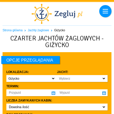
Strona główna
Jachty żaglowe
Giżycko
CZARTER JACHTÓW ŻAGLOWYCH -
GIŻYCKO
OPCJE PRZEGLĄDANIA
LOKALIZACJA:
JACHT:
Giżycko
Wybierz
TERMIN:
LICZBA ZAMYKANYCH KABIN:
Dowolna ilość
co najmniej 1