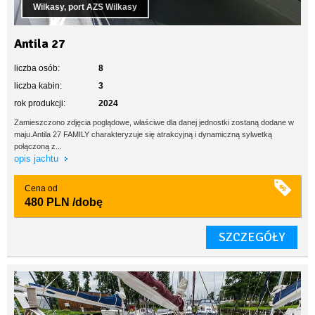
Wilkasy, port AZS Wilkasy
Antila 27
liczba osób:
8
liczba kabin:
3
rok produkcji:
2024
Zamieszczono zdjęcia poglądowe, właściwe dla danej jednostki zostaną dodane w
maju.Antila 27 FAMILY charakteryzuje się atrakcyjną i dynamiczną sylwetką
połączoną z...
opis jachtu
Cena od
480 PLN
/dobę
SZCZEGÓŁY