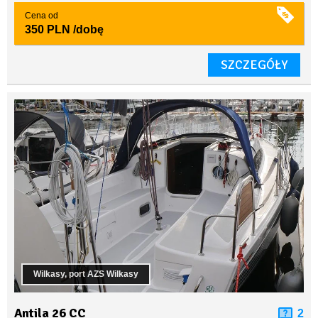
Cena od
350 PLN
/dobę
SZCZEGÓŁY
Wilkasy, port AZS Wilkasy
Antila 26 CC
2