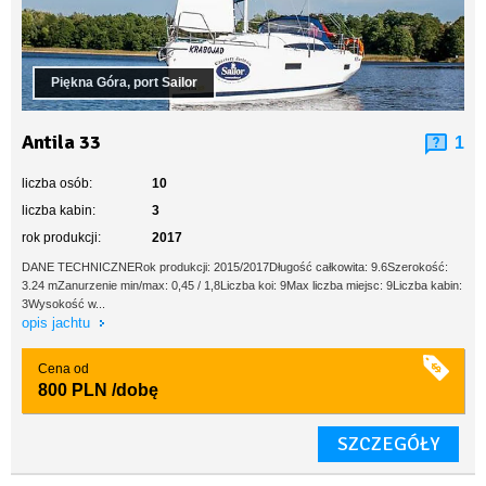
Piękna Góra, port Sailor
Antila 33
1
liczba osób:
10
liczba kabin:
3
rok produkcji:
2017
DANE TECHNICZNERok produkcji: 2015/2017Długość całkowita: 9.6Szerokość:
3.24 mZanurzenie min/max: 0,45 / 1,8Liczba koi: 9Max liczba miejsc: 9Liczba kabin:
3Wysokość w...
opis jachtu
Cena od
800 PLN
/dobę
SZCZEGÓŁY