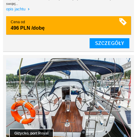
swojej...
opis jachtu
Cena od
496 PLN
/dobę
SZCZEGÓŁY
Giżycko, port Royal