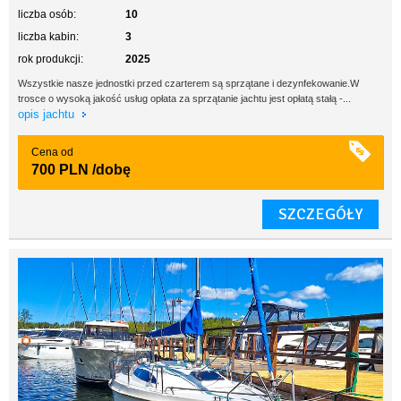
liczba osób:
10
liczba kabin:
3
rok produkcji:
2025
Wszystkie nasze jednostki przed czarterem są sprzątane i dezynfekowanie.W
trosce o wysoką jakość usług opłata za sprzątanie jachtu jest opłatą stałą -...
opis jachtu
Cena od
700 PLN
/dobę
SZCZEGÓŁY