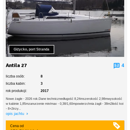
Giżycko, port Stranda
Antila 27
4
liczba osób:
8
liczba kabin:
3
rok produkcji:
2017
Nowe żagle - 2026 rok.Dane technicznedługość 8,24mszerokość 2,98mwysokość
w kabinie 1,85mzanurzenie min/max - 0,38/1,60mpowierzchnia żagli - 38m2ilość koi
- 8+2trzy...
opis jachtu
Cena od