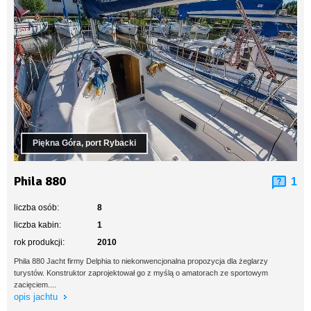
Piękna Góra, port Rybacki
Phila 880
1
liczba osób:
8
liczba kabin:
1
rok produkcji:
2010
Phila 880 Jacht firmy Delphia to niekonwencjonalna propozycja dla żeglarzy
turystów. Konstruktor zaprojektował go z myślą o amatorach ze sportowym
zacięciem....
opis jachtu