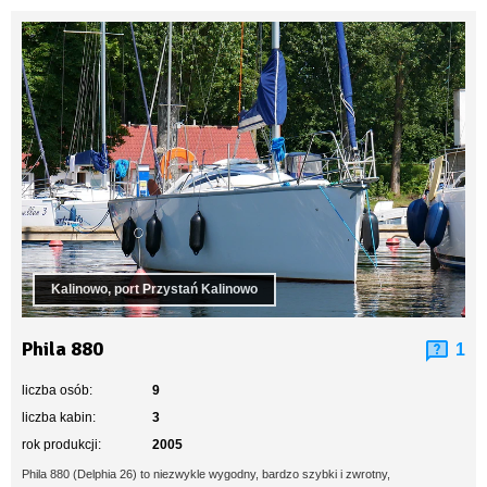
Kalinowo, port Przystań Kalinowo
Phila 880
1
liczba osób:
9
liczba kabin:
3
rok produkcji:
2005
Phila 880 (Delphia 26) to niezwykle wygodny, bardzo szybki i zwrotny,