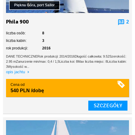
Piękna Góra, port Sailor
Phila 900
2
liczba osób:
8
liczba kabin:
3
rok produkcji:
2016
DANE TECHNICZNERok produkcji: 2014/2016Długość całkowita: 9.52Szerokość:
2.95 mZanurzenie min/max: 0,4 / 1,5Liczba koi: 8Max liczba miejsc: 8Liczba kabin:
3Wysokość w...
opis jachtu
Cena od
540 PLN
/dobę
SZCZEGÓŁY