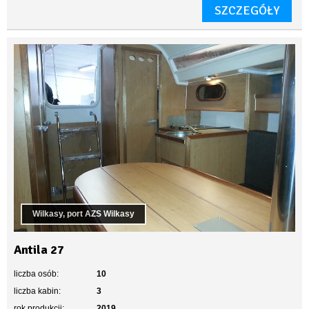
SZCZEGÓŁY
Wilkasy, port AZS Wilkasy
Antila 27
liczba osób:
10
liczba kabin:
3
rok produkcji:
2019