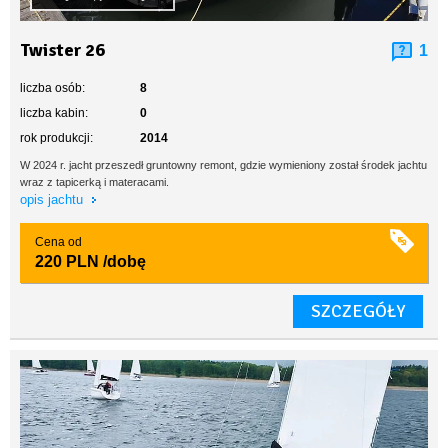
Twister 26
1
liczba osób:
8
liczba kabin:
0
rok produkcji:
2014
W 2024 r. jacht przeszedł gruntowny remont, gdzie wymieniony został środek jachtu
wraz z tapicerką i materacami.
opis jachtu
Cena od
220 PLN
/dobę
SZCZEGÓŁY