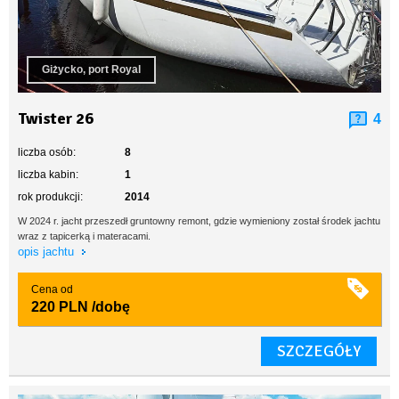
Giżycko, port Royal
Twister 26
4
liczba osób:
8
liczba kabin:
1
rok produkcji:
2014
W 2024 r. jacht przeszedł gruntowny remont, gdzie wymieniony został środek jachtu
wraz z tapicerką i materacami.
opis jachtu
Cena od
220 PLN
/dobę
SZCZEGÓŁY