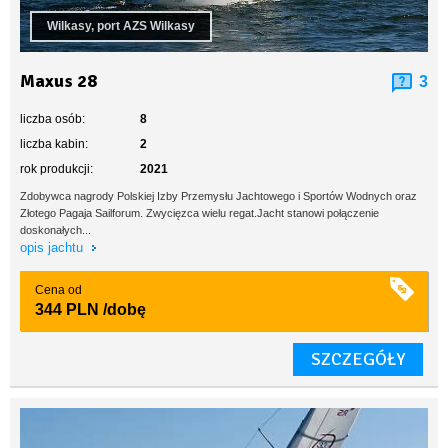
Wilkasy, port AZS Wilkasy
Maxus 28
3
liczba osób:
8
liczba kabin:
2
rok produkcji:
2021
Zdobywca nagrody Polskiej Izby Przemysłu Jachtowego i Sportów Wodnych oraz
Złotego Pagaja Sailforum. Zwycięzca wielu regat.Jacht stanowi połączenie
doskonałych...
opis jachtu
Cena od
344 PLN
/dobę
SZCZEGÓŁY