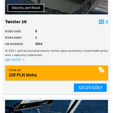
Giżycko, port Royal
Twister 26
2
liczba osób:
8
liczba kabin:
1
rok produkcji:
2014
W 2024 r. jacht przeszedł gruntowny remont, gdzie wymieniony został środek jachtu
wraz z tapicerką i materacami.
opis jachtu
Cena od
220 PLN
/dobę
SZCZEGÓŁY