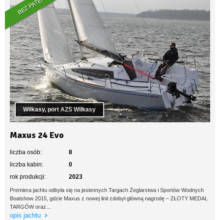
BEZ PATENTU
Wilkasy, port AZS Wilkasy
Maxus 24 Evo
liczba osób:
8
liczba kabin:
0
rok produkcji:
2023
Premiera jachtu odbyła się na jesiennych Targach Żeglarstwa i Sportów Wodnych
Boatshow 2015, gdzie Maxus z nowej linii zdobył główną nagrodę – ZŁOTY MEDAL
TARGÓW oraz...
opis jachtu