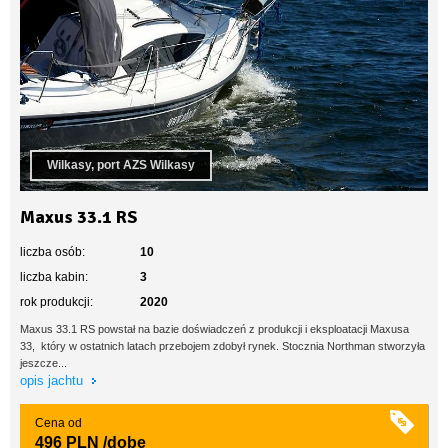
Wilkasy, port AZS Wilkasy
Maxus 33.1 RS
liczba osób:
10
liczba kabin:
3
rok produkcji:
2020
Maxus 33.1 RS powstał na bazie doświadczeń z produkcji i eksploatacji Maxusa
33, który w ostatnich latach przebojem zdobył rynek. Stocznia Northman stworzyła
jeszcze...
opis jachtu
Cena od
496 PLN
/dobę