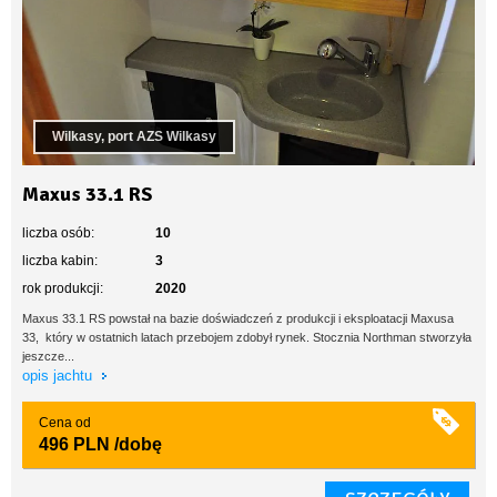
Wilkasy, port AZS Wilkasy
Maxus 33.1 RS
liczba osób:
10
liczba kabin:
3
rok produkcji:
2020
Maxus 33.1 RS powstał na bazie doświadczeń z produkcji i eksploatacji Maxusa
33, który w ostatnich latach przebojem zdobył rynek. Stocznia Northman stworzyła
jeszcze...
opis jachtu
Cena od
496 PLN
/dobę