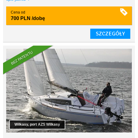
Cena od
700 PLN
/dobę
SZCZEGÓŁY
BEZ PATENTU
Wilkasy, port AZS Wilkasy