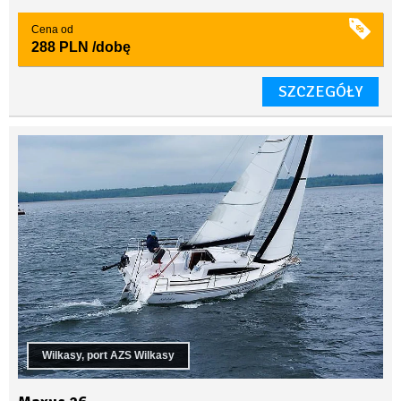
Cena od
288 PLN
/dobę
SZCZEGÓŁY
Wilkasy, port AZS Wilkasy