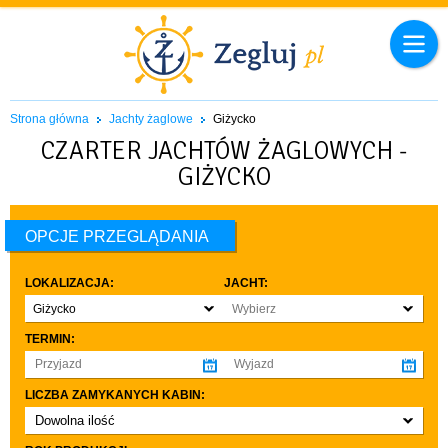
Strona główna
Jachty żaglowe
Giżycko
CZARTER JACHTÓW ŻAGLOWYCH -
GIŻYCKO
OPCJE PRZEGLĄDANIA
LOKALIZACJA:
JACHT:
Giżycko
Wybierz
TERMIN:
LICZBA ZAMYKANYCH KABIN:
Dowolna ilość
co najmniej 1