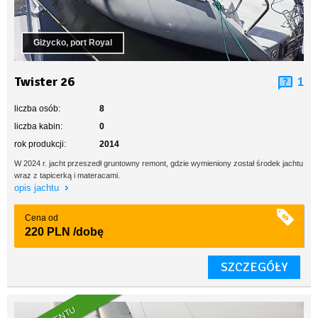
Giżycko, port Royal
Twister 26
1
liczba osób:
8
liczba kabin:
0
rok produkcji:
2014
W 2024 r. jacht przeszedł gruntowny remont, gdzie wymieniony został środek jachtu
wraz z tapicerką i materacami.
opis jachtu
Cena od
220 PLN
/dobę
SZCZEGÓŁY