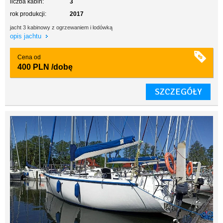
liczba kabin:
3
rok produkcji:
2017
jacht 3 kabinowy z ogrzewaniem i lodówką
opis jachtu
Cena od
400 PLN
/dobę
SZCZEGÓŁY