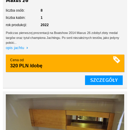
Maxus 26
liczba osób:
8
liczba kabin:
1
rok produkcji:
2022
Podczas pierwszej prezentacji na Boatshow 2014 Maxus 26 zdobył złoty medal
targów oraz tytuł championa Jachtingu. Po serii niezależnych testów, jako jedyny
polski...
opis jachtu
Cena od
320 PLN
/dobę
SZCZEGÓŁY