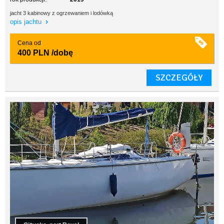
jacht 3 kabinowy z ogrzewaniem i lodówką
opis jachtu
Cena od
400 PLN
/dobę
SZCZEGÓŁY