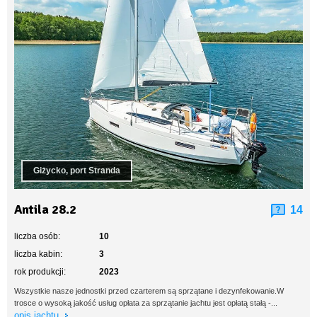
Giżycko, port Stranda
Antila 28.2
14
liczba osób:
10
liczba kabin:
3
rok produkcji:
2023
Wszystkie nasze jednostki przed czarterem są sprzątane i dezynfekowanie.W
trosce o wysoką jakość usług opłata za sprzątanie jachtu jest opłatą stałą -...
opis jachtu