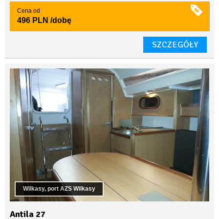
Cena od
496 PLN
/dobę
SZCZEGÓŁY
Wilkasy, port AZS Wilkasy
Antila 27