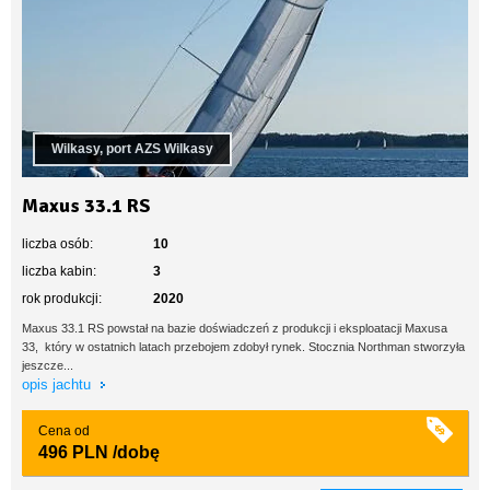
Wilkasy, port AZS Wilkasy
Maxus 33.1 RS
liczba osób:
10
liczba kabin:
3
rok produkcji:
2020
Maxus 33.1 RS powstał na bazie doświadczeń z produkcji i eksploatacji Maxusa
33, który w ostatnich latach przebojem zdobył rynek. Stocznia Northman stworzyła
jeszcze...
opis jachtu
Cena od
496 PLN
/dobę