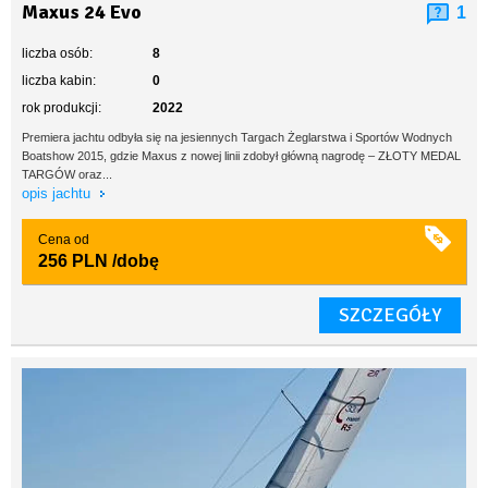
Maxus 24 Evo
1
liczba osób:
8
liczba kabin:
0
rok produkcji:
2022
Premiera jachtu odbyła się na jesiennych Targach Żeglarstwa i Sportów Wodnych
Boatshow 2015, gdzie Maxus z nowej linii zdobył główną nagrodę – ZŁOTY MEDAL
TARGÓW oraz...
opis jachtu
Cena od
256 PLN
/dobę
SZCZEGÓŁY