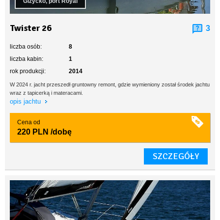
Giżycko, port Royal
Twister 26
3
liczba osób:
8
liczba kabin:
1
rok produkcji:
2014
W 2024 r. jacht przeszedł gruntowny remont, gdzie wymieniony został środek jachtu
wraz z tapicerką i materacami.
opis jachtu
Cena od
220 PLN
/dobę
SZCZEGÓŁY