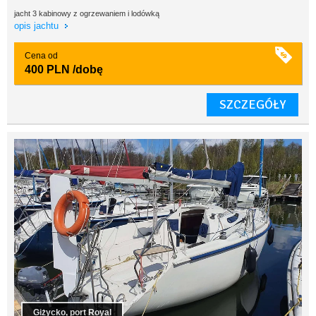
jacht 3 kabinowy z ogrzewaniem i lodówką
opis jachtu
Cena od
400 PLN
/dobę
SZCZEGÓŁY
Giżycko, port Royal