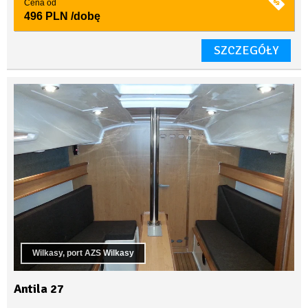
Cena od
496 PLN
/dobę
SZCZEGÓŁY
Wilkasy, port AZS Wilkasy
Antila 27