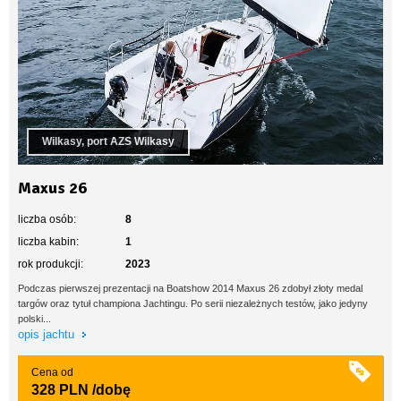
Wilkasy, port AZS Wilkasy
Maxus 26
liczba osób:
8
liczba kabin:
1
rok produkcji:
2023
Podczas pierwszej prezentacji na Boatshow 2014 Maxus 26 zdobył złoty medal
targów oraz tytuł championa Jachtingu. Po serii niezależnych testów, jako jedyny
polski...
opis jachtu
Cena od
328 PLN
/dobę