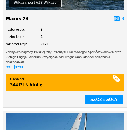
Wilkasy, port AZS Wilkasy
Maxus 28
3
liczba osób:
8
liczba kabin:
2
rok produkcji:
2021
Zdobywca nagrody Polskiej Izby Przemysłu Jachtowego i Sportów Wodnych oraz
Złotego Pagaja Sailforum. Zwycięzca wielu regat.Jacht stanowi połączenie
doskonałych...
opis jachtu
Cena od
344 PLN
/dobę
SZCZEGÓŁY