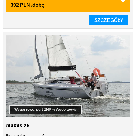
392 PLN
/dobę
SZCZEGÓŁY
Węgorzewo, port ZHP w Węgorzewie
Maxus 28