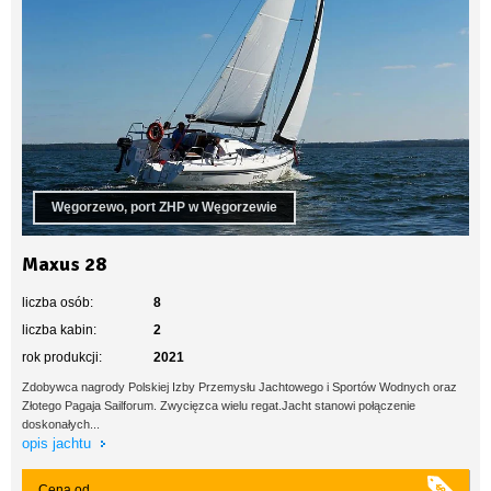
Węgorzewo, port ZHP w Węgorzewie
Maxus 28
liczba osób:
8
liczba kabin:
2
rok produkcji:
2021
Zdobywca nagrody Polskiej Izby Przemysłu Jachtowego i Sportów Wodnych oraz
Złotego Pagaja Sailforum. Zwycięzca wielu regat.Jacht stanowi połączenie
doskonałych...
opis jachtu
Cena od