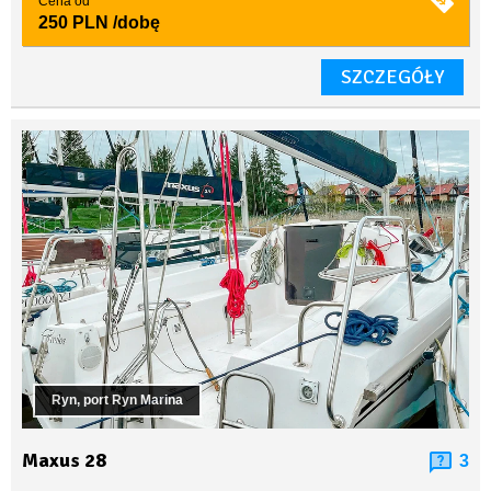
Cena od
250 PLN
/dobę
SZCZEGÓŁY
Ryn, port Ryn Marina
Maxus 28
3