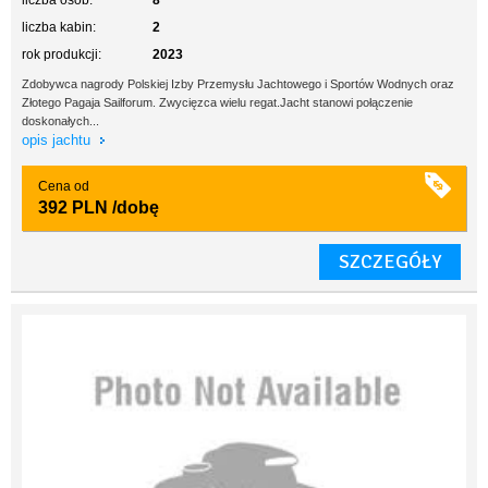
liczba osób:
8
liczba kabin:
2
rok produkcji:
2023
Zdobywca nagrody Polskiej Izby Przemysłu Jachtowego i Sportów Wodnych oraz
Złotego Pagaja Sailforum. Zwycięzca wielu regat.Jacht stanowi połączenie
doskonałych...
opis jachtu
Cena od
392 PLN
/dobę
SZCZEGÓŁY