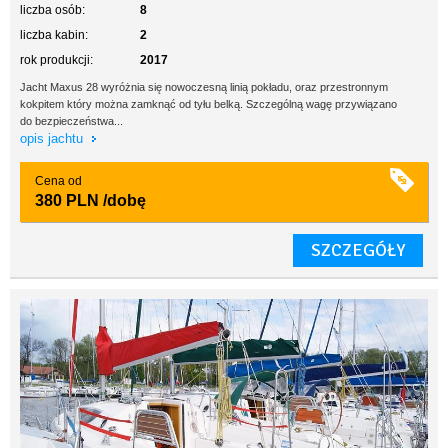
liczba osób:
8
liczba kabin:
2
rok produkcji:
2017
Jacht Maxus 28 wyróżnia się nowoczesną linią pokładu, oraz przestronnym
kokpitem który można zamknąć od tyłu belką. Szczególną wagę przywiązano
do bezpieczeństwa...
opis jachtu
Cena od
380 PLN
/dobę
SZCZEGÓŁY