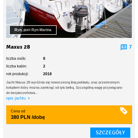
Ryn, port Ryn Marina
Maxus 28
7
liczba osób:
8
liczba kabin:
2
rok produkcji:
2018
Jacht Maxus 28 wyróżnia się nowoczesną linią pokładu, oraz przestronnym
kokpitem który można zamknąć od tyłu belką. Szczególną wagę przywiązano
do bezpieczeństwa...
opis jachtu
Cena od
380 PLN
/dobę
SZCZEGÓŁY