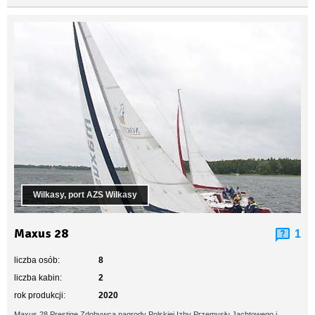
Wilkasy, port AZS Wilkasy
Maxus 28
1
liczba osób:
8
liczba kabin:
2
rok produkcji:
2020
Maxus 28 Prestige Zdobywca nagrody Polskiej Izby Przemysłu Jachtowego i