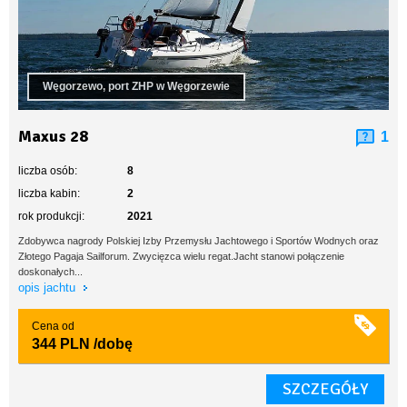
Węgorzewo, port ZHP w Węgorzewie
Maxus 28
1
liczba osób:
8
liczba kabin:
2
rok produkcji:
2021
Zdobywca nagrody Polskiej Izby Przemysłu Jachtowego i Sportów Wodnych oraz
Złotego Pagaja Sailforum. Zwycięzca wielu regat.Jacht stanowi połączenie
doskonałych...
opis jachtu
Cena od
344 PLN
/dobę
SZCZEGÓŁY