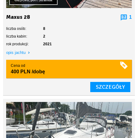
Giżycko, port Stranda
Maxus 28
1
liczba osób:
8
liczba kabin:
2
rok produkcji:
2021
opis jachtu
Cena od
400 PLN
/dobę
SZCZEGÓŁY