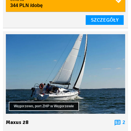
344 PLN
/dobę
SZCZEGÓŁY
Węgorzewo, port ZHP w Węgorzewie
Maxus 28
2