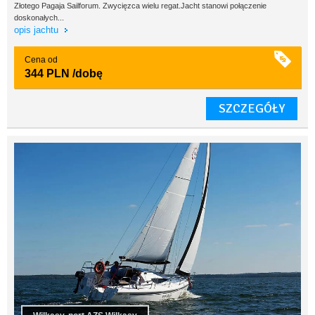
Złotego Pagaja Sailforum. Zwycięzca wielu regat.Jacht stanowi połączenie
doskonałych...
opis jachtu
Cena od
344 PLN
/dobę
SZCZEGÓŁY