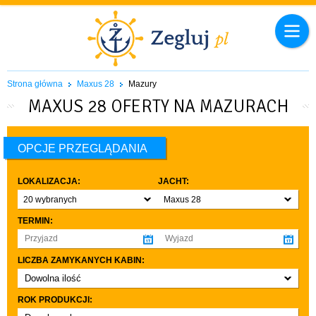
Strona główna
Maxus 28
Mazury
MAXUS 28 OFERTY NA MAZURACH
OPCJE PRZEGLĄDANIA
LOKALIZACJA:
JACHT:
20 wybranych
Maxus 28
TERMIN:
LICZBA ZAMYKANYCH KABIN:
Dowolna ilość
co najmniej 1
ROK PRODUKCJI:
co najmniej 2