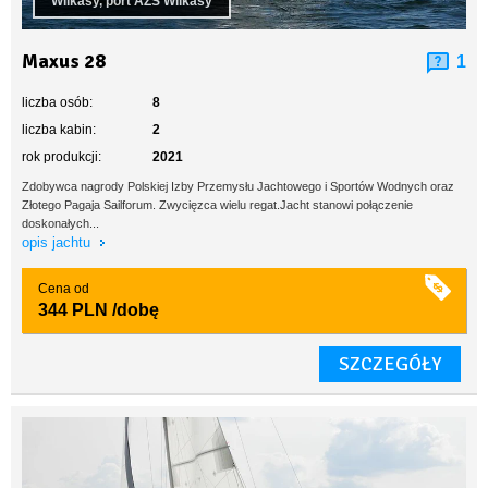
Wilkasy, port AZS Wilkasy
Maxus 28
1
liczba osób:
8
liczba kabin:
2
rok produkcji:
2021
Zdobywca nagrody Polskiej Izby Przemysłu Jachtowego i Sportów Wodnych oraz
Złotego Pagaja Sailforum. Zwycięzca wielu regat.Jacht stanowi połączenie
doskonałych...
opis jachtu
Cena od
344 PLN
/dobę
SZCZEGÓŁY