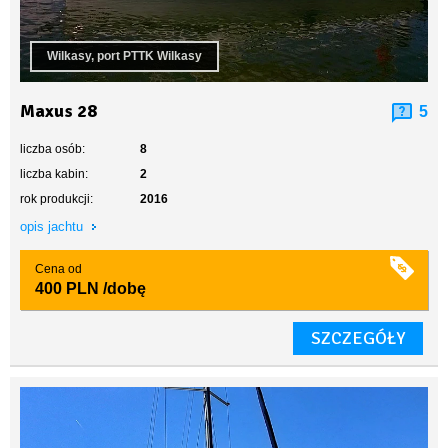
Wilkasy, port PTTK Wilkasy
Maxus 28
5
liczba osób:
8
liczba kabin:
2
rok produkcji:
2016
opis jachtu
Cena od
400 PLN
/dobę
SZCZEGÓŁY