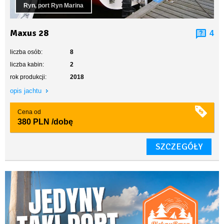
Ryn, port Ryn Marina
Maxus 28
4
liczba osób:
8
liczba kabin:
2
rok produkcji:
2018
opis jachtu
Cena od
380 PLN
/dobę
SZCZEGÓŁY