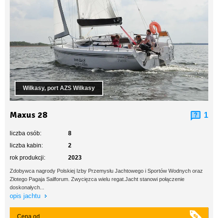
Wilkasy, port AZS Wilkasy
Maxus 28
1
liczba osób:
8
liczba kabin:
2
rok produkcji:
2023
Zdobywca nagrody Polskiej Izby Przemysłu Jachtowego i Sportów Wodnych oraz
Złotego Pagaja Sailforum. Zwycięzca wielu regat.Jacht stanowi połączenie
doskonałych...
opis jachtu
Cena od