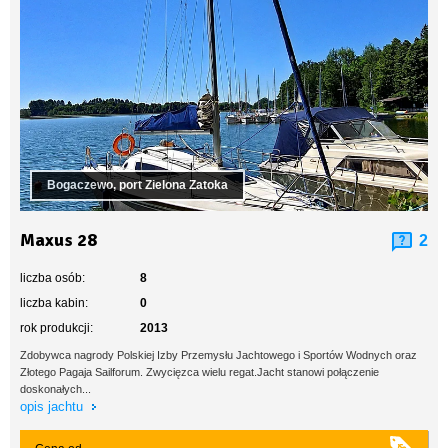
Bogaczewo, port Zielona Zatoka
Maxus 28
2
liczba osób:
8
liczba kabin:
0
rok produkcji:
2013
Zdobywca nagrody Polskiej Izby Przemysłu Jachtowego i Sportów Wodnych oraz
Złotego Pagaja Sailforum. Zwycięzca wielu regat.Jacht stanowi połączenie
doskonałych...
opis jachtu