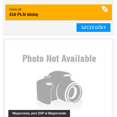
Cena od
416 PLN
/dobę
SZCZEGÓŁY
Węgorzewo, port ZHP w Węgorzewie