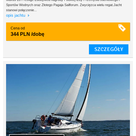
Sportów Wodnych oraz Złotego Pagaja Sailforum. Zwycięzca wielu regat.Jacht
stanowi połączenie...
opis jachtu
Cena od
344 PLN
/dobę
SZCZEGÓŁY