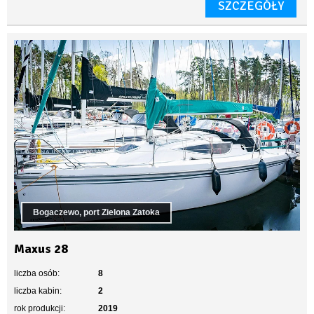
SZCZEGÓŁY
Bogaczewo, port Zielona Zatoka
Maxus 28
liczba osób:
8
liczba kabin:
2
rok produkcji:
2019