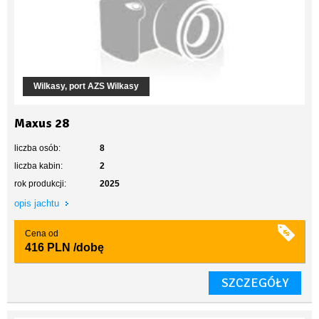
Wilkasy, port AZS Wilkasy
Maxus 28
liczba osób:
8
liczba kabin:
2
rok produkcji:
2025
opis jachtu
Cena od
416 PLN
/dobę
SZCZEGÓŁY