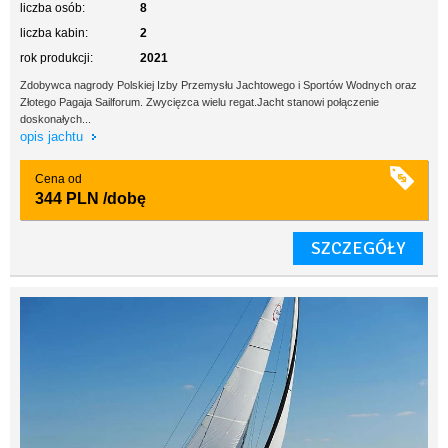
liczba osób:
8
liczba kabin:
2
rok produkcji:
2021
Zdobywca nagrody Polskiej Izby Przemysłu Jachtowego i Sportów Wodnych oraz
Złotego Pagaja Sailforum. Zwycięzca wielu regat.Jacht stanowi połączenie
doskonałych...
opis jachtu
Cena od
344 PLN
/dobę
SZCZEGÓŁY