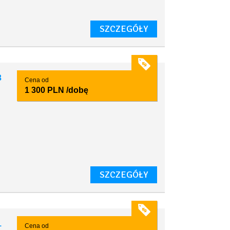
SZCZEGÓŁY
3
Cena od
1 300 PLN
/dobę
SZCZEGÓŁY
1
Cena od