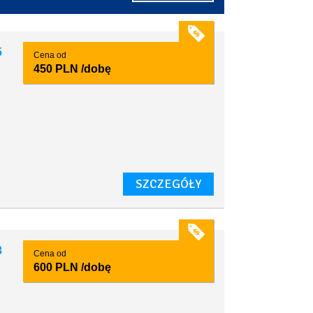
5
Cena od
450 PLN
/dobę
SZCZEGÓŁY
3
Cena od
600 PLN
/dobę