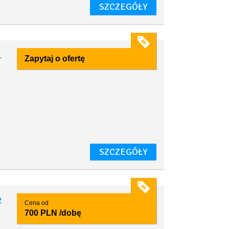
SZCZEGÓŁY
1
Zapytaj o ofertę
SZCZEGÓŁY
2
Cena od
700 PLN
/dobę