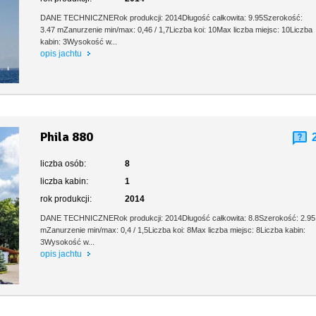
DANE TECHNICZNERok produkcji: 2014Długość całkowita: 9.95Szerokość:
3.47 mZanurzenie min/max: 0,46 / 1,7Liczba koi: 10Max liczba miejsc: 10Liczba
kabin: 3Wysokość w...
opis jachtu
Phila 880
liczba osób:
8
liczba kabin:
1
rok produkcji:
2014
DANE TECHNICZNERok produkcji: 2014Długość całkowita: 8.8Szerokość: 2.95
mZanurzenie min/max: 0,4 / 1,5Liczba koi: 8Max liczba miejsc: 8Liczba kabin:
3Wysokość w...
opis jachtu