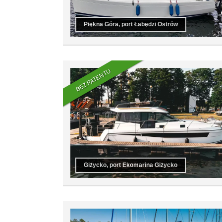
Piękna Góra, port Łabędzi Ostrów
BEZ PATENTU
Giżycko, port Ekomarina Giżycko