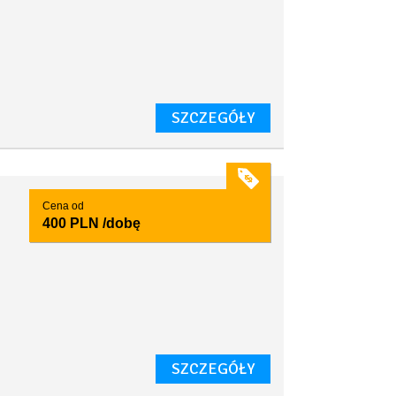
SZCZEGÓŁY
Cena od
400 PLN
/dobę
SZCZEGÓŁY