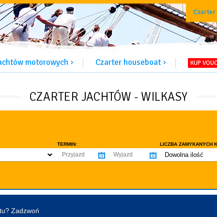
Czarter
jachtów motorowych
Czarter houseboat
KUP VOU
CZARTER JACHTÓW - WILKASY
TERMIN:
LICZBA ZAMYKANYCH K
Dowolna ilość
co najmniej 1
WYPOSAŻENIE:
co najmniej 2
omowe dozwolone
Ogrzewanie
Prys
co najmniej 3
tentu / licencji
Lodówka
Flyb
co najmniej 4
Ster strumieniowy
Elek
htu? Zadzwoń