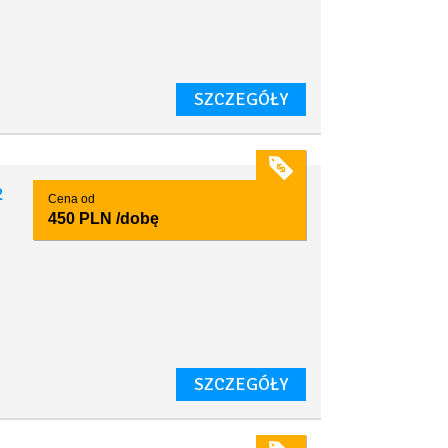
SZCZEGÓŁY
2
Cena od
450 PLN
/dobę
SZCZEGÓŁY