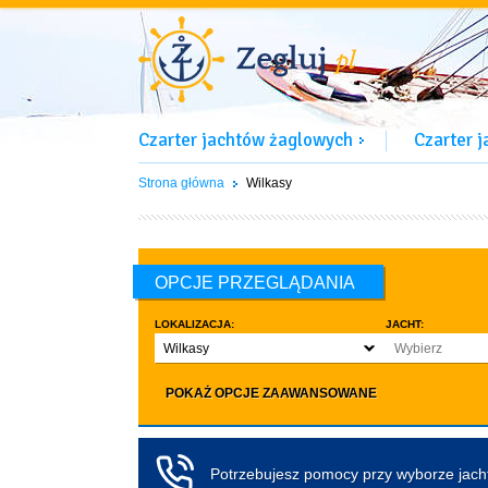
Czarter jachtów żaglowych
Czarter 
Strona główna
Wilkasy
OPCJE PRZEGLĄDANIA
LOKALIZACJA:
JACHT:
Wilkasy
Wybierz
LICZBA OSÓB:
INNE:
POKAŻ OPCJE ZAAWANSOWANE
Dowolna ilość
Zwierzęta d
co najmniej 4
Czarter bez pa
co najmniej 5
Koło sterowe
Potrzebujesz pomocy przy wyborze jac