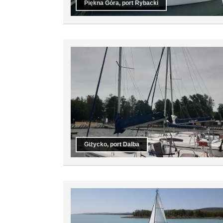
Piękna Góra, port Rybacki
Giżycko, port Dalba