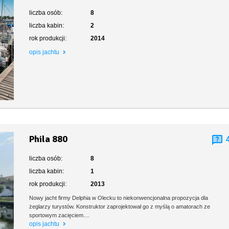
liczba osób:
8
liczba kabin:
2
rok produkcji:
2014
opis jachtu
Phila 880
liczba osób:
8
liczba kabin:
1
rok produkcji:
2013
Nowy jacht firmy Delphia w Olecku to niekonwencjonalna propozycja dla
żeglarzy turystów. Konstruktor zaprojektował go z myślą o amatorach ze
sportowym zacięciem....
opis jachtu