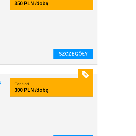
350 PLN
/dobę
SZCZEGÓŁY
4
Cena od
300 PLN
/dobę