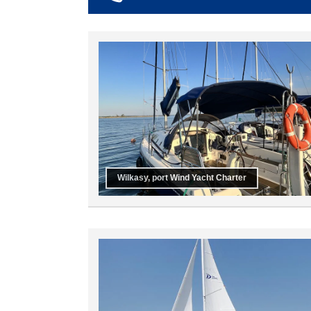
co najmniej 6
co najmniej 7
co najmniej 8
co najmniej 9
co najmniej 10
Wilkasy, port Wind Yacht Charter