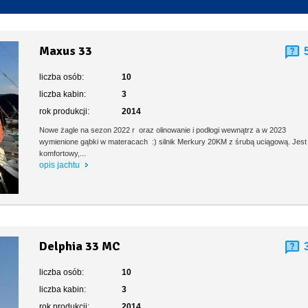
Toaleta stacjonarna
Maxus 33
liczba osób:
10
liczba kabin:
3
rok produkcji:
2014
Nowe żagle na sezon 2022 r oraz olinowanie i podłogi wewnątrz a w 2023
wymienione gąbki w materacach :) silnik Merkury 20KM z śrubą uciągową. Jest
komfortowy,...
opis jachtu
Delphia 33 MC
liczba osób:
10
liczba kabin:
3
rok produkcji:
2014