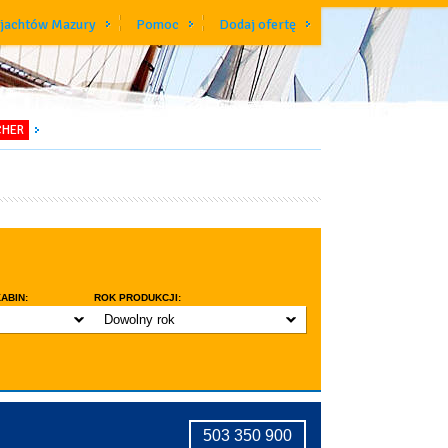
 jachtów Mazury
Pomoc
Dodaj ofertę
CHER
ABIN:
ROK PRODUKCJI:
Dowolny rok
do 3 lat
do 5 lat
znic w kabinie
do 10 lat
ridge
tryczne stawianie masztu
503 350 900