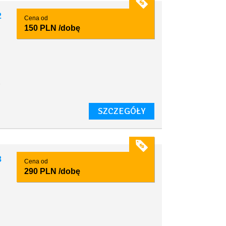
2
Cena od
150 PLN
/dobę
,
SZCZEGÓŁY
3
Cena od
290 PLN
/dobę